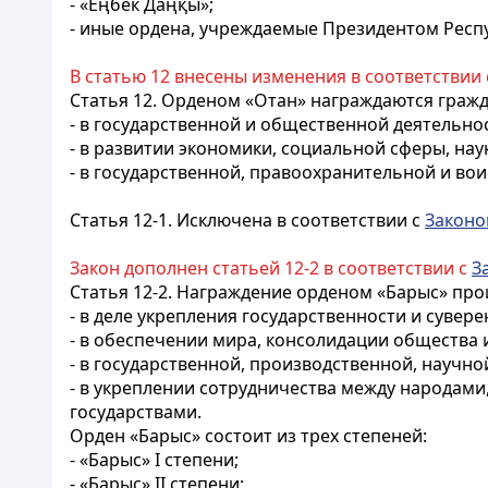
- «Еңбек Даңқы»;
- иные ордена, учреждаемые Президентом Респу
В статью 12 внесены изменения в соответствии
Статья 12.
Орденом «Отан» награждаются гражда
- в государственной и общественной деятельно
- в развитии экономики, социальной сферы, наук
- в государственной, правоохранительной и
вои
Статья 12-1. Исключена в соответствии с
Закон
Закон дополнен статьей 12-2 в соответствии с
З
Статья 12-2.
Награждение орденом «Барыс» прои
- в деле укрепления государственности и сувере
- в обеспечении мира, консолидации общества и
- в государственной, производственной, научн
- в укреплении сотрудничества между народам
государствами.
Орден «Барыс» состоит из трех степеней:
- «Барыс» I степени;
- «Барыс» II степени;