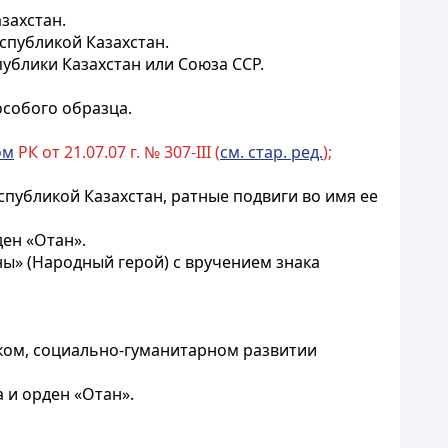
захстан.
спубликой Казахстан.
ублики Казахстан или Союза ССР.
особого образца.
ом
РК от 21.07.07 г. № 307-III (
см. стар. ред.
);
публикой Казахстан, ратные подвиги во имя ее
ден «Отан».
ны» (Народный герой) с вручением знака
ком, социально-гуманитарном развитии
а и орден «Отан».