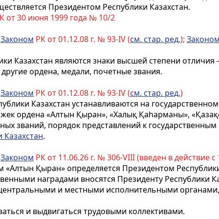
ествляется Президентом Республики Казахстан.
 от 30 июня 1999 года № 10/2
с
Законом
РК от 01.12.08 г. № 93-IV (
см. стар. ред.
);
Законо
ки Казахстан являются знаки высшей степени отличия -
 другие ордена, медали, почетные звания.
с
Законом
РК от 01.12.08 г. № 93-IV (
см. стар. ред.
)
ублики Казахстан устанавливаются на государственном
жек ордена «Алтын Қыран», «Халық Қаһарманы», «Қазақс
ных званий, порядок представлений к государственным 
 Казахстан
.
с
Законом
РК от 11.06.26 г. № 306-VIII (введен в действие с 
 «Алтын Қыран» определяется Президентом Республики
венными наградами вносятся Президенту Республики К
центральными и местными исполнительными органами,
ваться и выдвигаться трудовыми коллективами.