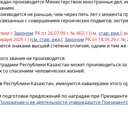
аждан производится Министерством иностранных дел,
ваниях.
оизводится не раньше, чем через пять лет с момента 
 связанных с совершением героических подвигов, экст
твии с
Законом
РК от 26.07.99 г. № 462-1 (см.
стар. ред.
); 
варя 2025 г.) (
см. стар. ред.
);
Законом
РК от 14.05.26 г. № 2
ается знаками высшей степени отличия, одним и тем же
ого звания не производится.
радами Республики Казахстан может производиться за м
х со спасением человеческих жизней.
 Республики Казахстан, именуются кавалерами этого о
 подготовки предложений по наградам при Президенте 
 Положение о ее деятельности утверждаются Президент