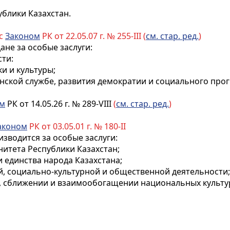
блики Казахстан.
 с
Законом
РК от 22.05.07 г. № 255-III (
см. стар. ред.
)
не за особые заслуги:
сти:
и и культуры;
нской службе
, развития демократии и социального прог
ом
РК от 14.05.26 г. № 289-VIII
(
см. стар. ред.
)
аконом
РК от 03.05.01 г. № 180-II
зводится за особые заслуги:
нитета Республики Казахстан;
 единства народа Казахстана;
ой, социально-культурной и общественной деятельности;
и, сближении и взаимообогащении национальных культ