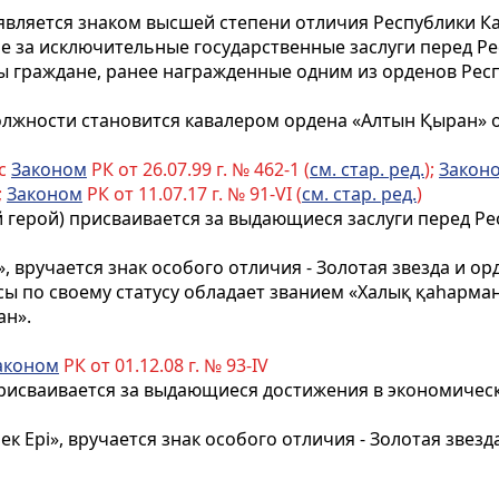
является знаком высшей степени отличия Республики Ка
 за исключительные государственные заслуги перед Ре
 граждане, ранее награжденные одним из орденов Респ
олжности становится кавалером ордена «Алтын Қыран» 
 с
Законом
РК от 26.07.99 г. № 462-1 (
см. стар. ред.
);
Закон
;
Законом
РК от 11.07.17 г. № 91-VI (
см. стар. ред.
)
герой) присваивается за выдающиеся заслуги перед Рес
вручается знак особого отличия - Золотая звезда и ор
сы по своему статусу обладает званием «Халық қаһарма
ан».
аконом
РК от 01.12.08 г. № 93-IV
присваивается за выдающиеся достижения в экономичес
к Ері», вручается знак особого отличия - Золотая звезд