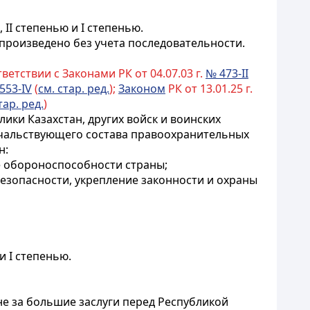
II степенью и I степенью.
произведено без учета последовательности.
ветствии с Законами РК от 04.07.03 г.
№ 473-II
553-IV
(
см. стар. ред.
);
Законом
РК от 13.01.25 г.
тар. ред.
)
ки Казахстан, других войск и воинских
ачальствующего состава правоохранительных
н:
ие обороноспособности страны;
езопасности, укрепление законности и охраны
и I степенью.
е за большие заслуги перед Республикой