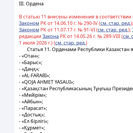
III. Ордена
В статью 11 внесены изменения в соответствии
Законом
РК от 14.06.10 г. № 290-IV (
см. стар. ред.
)
Законом
РК от 11.07.17 г. № 91-VI (
см. стар. ред.
);
редакции
Закона
РК от 14.05.26 г. № 289-VIII (
см. 
1 июля 2026 г.) (
см. стар. ред.
)
Статья 11.
Орденами Республики Казахстан я
- «Отан»;
- «Барыс»;
- «Даңқ»;
- «AL-FARABI»;
- «QOJA AHMET YASAUI»;
- «Қазақстан Республикасының Тұңғыш Президен
- «Мейірім»;
- «Айбын»;
- «Парасат»;
- «Достық»;
- «Ел бірлігі»;
- «Құрмет»;