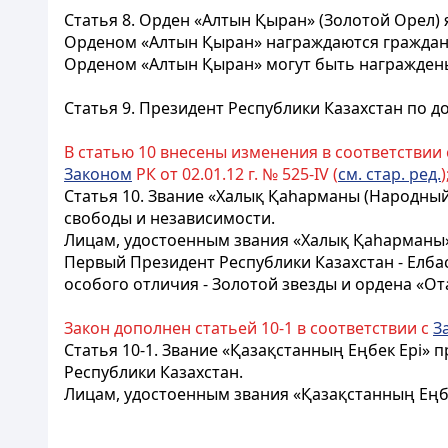
Статья 8.
Орден «Алтын Қыран» (Золотой Орел) 
Орденом «Алтын Қыран» награждаются граждане
Орденом «Алтын Қыран» могут быть награждены
Статья 9.
Президент Республики Казахстан по д
В статью 10 внесены изменения в соответствии
Законом
РК от 02.01.12 г. № 525-IV (
см. стар. ред.
)
Статья 10.
Звание «
Халық Қаһарманы
(Народный 
свободы и независимости.
Лицам, удостоенным звания «Халық Қаһарманы», 
Первый Президент Республики Казахстан - Елба
особого отличия - Золотой звезды и ордена «От
Закон дополнен статьей 10-1 в соответствии с
З
Статья 10-1.
Звание «Қазақстанның Еңбек Ері» 
Республики Казахстан.
Лицам, удостоенным
звания «Қазақстанның Еңбе