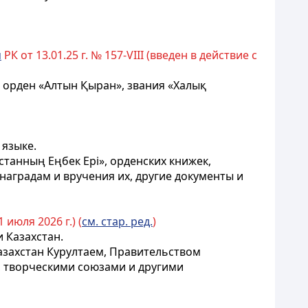
м
РК от 13.01.25 г. № 157-VIII (введен в действие с
 орден «Алтын Қыран», звания «Халық
 языке.
танның Еңбек Ері», орденских книжек,
наградам и вручения их, другие документы и
1 июля 2026 г.) (
см. стар. ред.
)
 Казахстан.
азахстан
Курултаем
, Правительством
 творческими союзами и другими