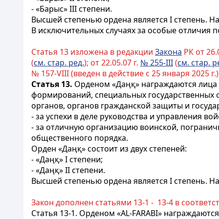
- «Барыс» III степени.
Высшей степенью ордена является I степень. На
В исключительных случаях за особые отличия п
Статья 13 изложена в редакции
Закона
РК от 26.0
(
см. стар. ред.
); от 22.05.07 г.
№ 255-III
(
см. стар. р
№ 157-VIII (введен в действие с 25 января 2025 г.)
Статья 13.
Орденом «Даңқ» награждаются лица в
формирований, специальных государственных о
органов, органов гражданской защиты и госуда
- за успехи в деле руководства и управления в
- за отличную организацию
воинской
, пограни
общественного порядка.
Орден «Даңқ» состоит из двух степеней:
- «Даңқ» I степени;
- «Даңқ» II степени.
Высшей степенью ордена является I степень. На
Закон дополнен статьями 13-1 - 13-4 в соответс
Статья 13-1.
Орденом «AL-FARABI» награждаются