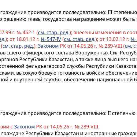
граждение производится последовательно: III степенью, 
о решению главы государства награждение может быть 
7.99 г. № 462-1 (
см. стар. ред.
); внесены изменения в соот
ед.
); от 18.01.12 г.
№ 547-IV
(
см. стар. ред.
); от 13.02.12 г.
№ 
 (
см. стар. ред.
);
Законом
РК от 14.05.26 г. № 289-VIII (
см. с
ысшего офицерского состава Вооруженных Сил Республи
рганов Республики Казахстан, а также лица высшего н
рственной фельдъегерской службы Республики Казахста
ойсками, высокую боевую готовность войск и обеспечен
чной и внутренней службы, обеспечение национальной б
граждение производится последовательно: II степенью 
твии с
Законом
РК от 14.05.26 г. № 289-VIII
 граждане Республики Казахстан и иностранные граждан