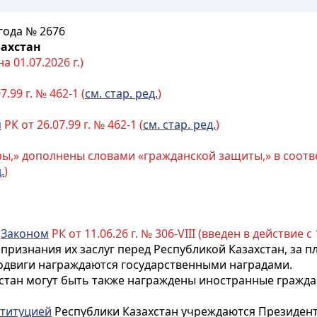
 года № 2676
захстан
 01.07.2026 г.)
7.99 г. № 462-1 (
см. стар. ред.
)
м
РК от 26.07.99 г. № 462-1 (
см. стар. ред.
)
уры,» дополнены словами «гражданской защиты,» в соотв
.
)
с
Законом
РК от 11.06.26 г. № 306-VIII (введен в действие с 
 признания их заслуг перед Республикой
Казахстан
, за 
подвиги награждаются государственными наградами.
стан могут быть также награждены иностранные граждан
титуцией
Республики Казахстан учреждаются Президент