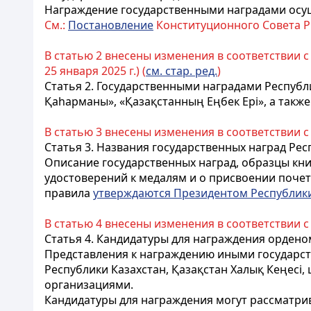
Награждение государственными наградами осущ
См.:
Постановление
Конституционного Совета РК
В статью 2 внесены изменения в соответствии 
25 января 2025 г.) (
см. стар. ред.
)
Статья 2.
Государственными наградами Республи
Қаһарманы», «Қазақстанның Еңбек Ері», а также
В статью 3 внесены изменения в соответствии 
Статья 3.
Названия государственных наград Респ
Описание государственных наград, образцы кни
удостоверений к медалям и о присвоении почет
правила
утверждаются Президентом Республики
В статью 4 внесены изменения в соответствии 
Статья 4.
Кандидатуры для награждения орденом
Представления к награждению иными государст
Республики Казахстан,
Қазақстан Халық Кеңесі,
организациями.
Кандидатуры для награждения могут рассматри