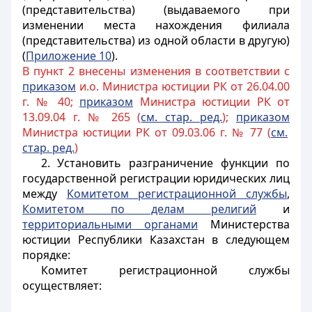
(представительства) (выдаваемого при
изменении места нахождения филиала
(представительства) из одной области в другую)
(
Приложение 10
).
В пункт 2 внесены изменения в соответствии с
приказом
и.о. Министра юстиции РК от 26.04.00
г. № 40;
приказом
Министра юстиции РК от
13.09.04 г. № 265 (
см. стар. ред.
);
приказом
Министра юстиции РК от 09.03.06 г. № 77 (
см.
стар. ред.
)
2. Установить разграничение функции по
государственной регистрации юридических лиц
между
Комитетом регистрационной службы
,
Комитетом по делам религий
и
территориальными органами
Министерства
юстиции Республики Казахстан в следующем
порядке:
Комитет регистрационной службы
осуществляет: