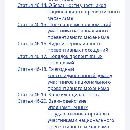
Статья 46-14. Обязанности участников
национального превентивного
механизма
Статья 46-15. Прекращение полномочий
участника национального
превентивного механизма
Статья 46-16. Виды и периодичность
превентивных посещений
Статья 46-17. Порядок превентивных
посещений
Статья 46-18. Ежегодный
консолидированный доклад
участников национального
превентивного механизма
Статья 46-19. Конфиденциальность
Статья 46-20. Взаимодействие
уполномоченных
государственных органов с
участниками национального
превентивного механизма