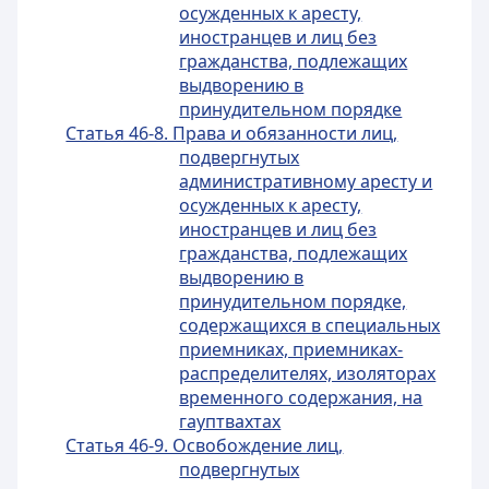
осужденных к аресту,
иностранцев и лиц без
гражданства, подлежащих
выдворению в
принудительном порядке
Статья 46-8. Права и обязанности лиц,
подвергнутых
административному аресту и
осужденных к аресту,
иностранцев и лиц без
гражданства, подлежащих
выдворению в
принудительном порядке,
содержащихся в специальных
приемниках, приемниках-
распределителях, изоляторах
временного содержания, на
гауптвахтах
Статья 46-9. Освобождение лиц,
подвергнутых