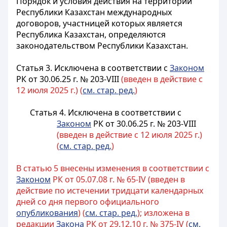
Порядок и условия действия на территории
Республики Казахстан международных
договоров, участницей которых является
Республика Казахстан, определяются
законодательством Республики Казахстан.
Статья 3.
Исключена в соответствии с
Законом
РК от 30.06.25 г. № 203-VIII
(введен в действие с
12 июля 2025 г.) (
см. стар. ред.
)
Статья 4.
Исключена в соответствии с
Законом
РК от 30.06.25 г. № 203-VIII
(введен в действие с 12 июля 2025 г.)
(
см. стар. ред.
)
В статью 5 внесены изменения в соответствии с
Законом
РК от 05.07.08 г. № 65-IV (введен в
действие по истечении тридцати календарных
дней со дня первого официального
опубликования
) (
см. стар. ред.
); изложена в
редакции
Закона
РК от 29.12.10 г. № 375-IV (
см.