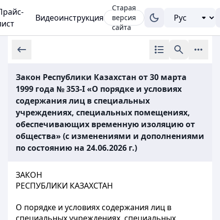
Старая
Прайс-
Видеоинструкция
версия
лист
сайта
Закон Республики Казахстан от 30 марта
1999 года № 353-I «О порядке и условиях
содержания лиц в специальных
учреждениях, специальных помещениях,
обеспечивающих временную изоляцию от
общества» (с изменениями и дополнениями
по состоянию на 24.06.2026 г.)
ЗАКОН
РЕСПУБЛИКИ КАЗАХСТАН
О порядке и условиях содержания лиц в
специальных учреждениях, специальных