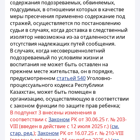
содержания подозреваемых, обвиняемых,
подсудимых, в отношении которых в качестве
меры пресечения применено содержание под
стражей, осуществляется по постановлению
судьи в случаях, когда доставка в следственный
изолятор невозможна из-за отдаленности или
отсутствия надлежащих путей сообщения.
В случаях, когда несовершеннолетний
подозреваемый по условиям жизни и
воспитания не может быть оставлен на
прежнем месте жительства, он в порядке,
предусмотренном
статьей 540
Уголовно-
процессуального кодекса Республики
Казахстан, может быть помещен в
организацию, осуществляющую в соответствии
с законом функции по защите прав ребенка;
В подпункт 3 внесены изменения в
соответствии с
Законом
РК от 30.06.25 г. № 203-
VIII (введен в действие с 12 июля 2025 г.) (
см.
стар. ред.
);
Законом
РК от 16.07.25 г. № 210-VIII