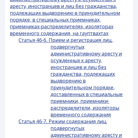
аресту, иностранцев и лиц без гражданства,
подлежащих выдворению в принудительном
порядке, в специальных приемниках,
приемниках-распределителях, изоляторах
временного содержания, на гауптвахтах
Статья 46-6. Прием и регистрация лиц,
подвергнутых
административному аресту и
осужденных к аресту,
иностранцев и лиц без
гражданства, подлежащих
выдворению в
принудительном порядке,
доставленных в специальные
приемники, приемники-
распределители, изоляторы
временного содержания
Статья 46-7. Режим содержания лиц,
подвергнутых
административному аресту и