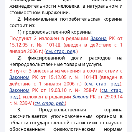
жизнедеятельности человека, в натуральном и
стоимостном выражении.
2. Минимальная потребительская корзина
состоит из:
1) продовольственной корзины;
Подпункт 2 изложен в редакции
Закона
РК от
15.12.05 г. № 101-III (введен в действие с 1
января 2006 г.) (
см. стар. ред.
)
2) фиксированной доли расходов на
непродовольственные товары и услуги.
В пункт 3 внесены изменения в соответствии с
Законом
РК от 15.12.05 г. № 101-III (введен в
действие с 1 января 2006 г.) (
см. стар. ред.
);
Законом
РК от 19.03.10 г. № 258-IV (
см. стар.
ред.
); изложен в редакции
Закона
РК от 29.09.14
г. № 239-V (
см. стар. ред.
)
3.
Продовольственная корзина
рассчитывается уполномоченным органом в
области государственной статистики по научно
обоснованным физиологическим нормам