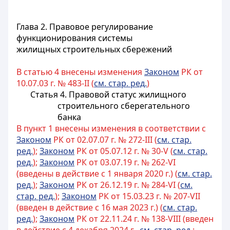
Глава 2. Правовое регулирование
функционирования системы
жилищных строительных сбережений
В статью 4 внесены изменения
Законом
РК от
10.07.03 г. № 483-II (
см. стар. ред.
)
Статья 4. Правовой статус жилищного
строительного сберегательного
банка
В пункт 1 внесены изменения в соответствии с
Законом
РК от 02.07.07 г. № 272-III (
см. стар.
ред.
);
Законом
РК от 05.07.12 г. № 30-V (
см. стар.
ред.
);
Законом
РК от 03.07.19 г. № 262-VI
(введены в действие с 1 января 2020 г.) (
см. стар.
ред.
);
Законом
РК от 26.12.19 г. № 284-VI (
см.
стар. ред.
);
Законом
РК от 15.03.23 г. № 207-VII
(введен в действие с 16 мая 2023 г.) (
см. стар.
ред.
);
Законом
РК от 22.11.24 г. № 138-VIII (введен