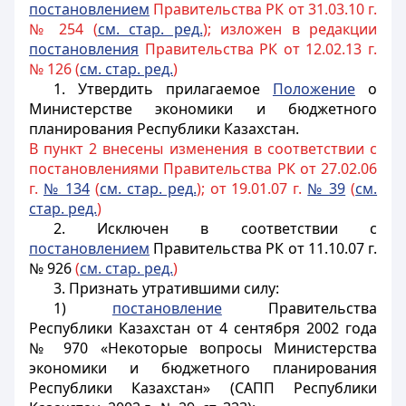
постановле
нием
Правительства РК от 31.03.10 г.
№ 254 (
см. стар. ред.
); изложен в редакции
постановления
Правительства РК от 12.02.13 г.
№ 126 (
см. стар. ред.
)
1. Утвердить прилагаемое
Положение
о
Министерстве экономики и бюджетного
планирования Республики Казахстан.
В пункт 2 внесены изменения в соответствии с
постановлениями Правительства РК от 27.02.06
г.
№ 134
(
см. стар. ред.
); от 19.01.07 г.
№ 39
(
см.
стар. ред.
)
2. Исключен в соответствии с
постановлением
Правительства РК от 11.10.07 г.
№ 926
(
см. стар. ред.
)
3. Признать утратившими силу:
1)
постановление
Правительства
Республики Казахстан от 4 сентября 2002 года
№ 970 «Некоторые вопросы Министерства
экономики и бюджетного планирования
Республики Казахстан» (САПП Республики