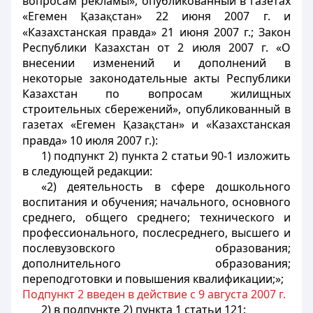
вопросам рекламы», опубликованный в газетах
«Егемен
аза
стан» 22 июня 2007 г. и
Қ
қ
«Казахстанская правда» 21 июня 2007 г.; Закон
Республики Казахстан от 2 июля 2007 г. «О
внесении изменений и дополнений в
некоторые законодательные акты Республики
Казахстан по вопросам жилищных
строительных сбережений», опубликованный в
газетах «Егемен
аза
стан» и «Казахстанская
Қ
қ
правда» 10 июля 2007 г.):
1) подпункт 2) пункта 2 статьи 90-1 изложить
в следующей редакции:
«2) деятельность в сфере дошкольного
воспитания и обучения; начального, основного
среднего, общего среднего; технического и
профессионального, послесреднего, высшего и
послевузовского образования;
дополнительного образования;
переподготовки и повышения квалификации;»;
Подпункт 2 введен в действие с 9 августа 2007 г.
2) в подпункте 2) пункта 1 статьи 121: