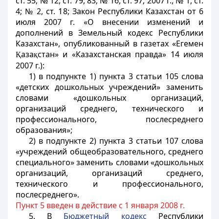
ст. 55; № 12, ст. 79, 83; № 16, ст. 97; 2007 г., № 1, ст.
4; № 2, ст. 18; Закон Республики Казахстан от 6
июля 2007 г. «О внесении изменений и
дополнений в Земельный кодекс Республики
Казахстан», опубликованный в газетах «Егемен
аза
стан» и «Казахстанская правда» 14 июля
Қ
қ
2007 г.):
1) в подпункте 1) пункта 3 статьи 105 слова
«детских дошкольных учреждений» заменить
словами «дошкольных организаций,
организаций среднего, технического и
профессионального, послесреднего
образования»;
2) в подпункте 2) пункта 3 статьи 107 слова
«учреждений общеобразовательного, среднего
специального» заменить словами «дошкольных
организаций, организаций среднего,
технического и профессионального,
послесреднего».
Пункт 5 введен в действие с 1 января 2008 г.
5. В
Бюджетный кодекс
Республики