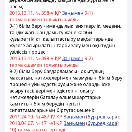
дәрежесін айқындау мақсатында жүргізілетін
рәсім;
2015.13.11. № 398-V ҚР
Заңымен
9-1)
тармақшамен толықтырылды
9-1) білім беру - имандылық, зияткерлік, мәдени,
тәндік жағынан дамыту және кәсіби
құзыреттілікті қалыптастыру мақсаттарында
жүзеге асырылатын тәрбиелеу мен оқытудың
үзіліссіз процесі;
2015.13.11. № 398-V ҚР
Заңымен
9-2)
тармақшамен толықтырылды
9-2) білім беру бағдарламасы - оқытудың
мақсатын, нәтижелері мен мазмұнын, білім беру
процесін ұйымдастыруды және оларды іске
асыру тәсілдері мен әдістерін, оқыту
нәтижелерін бағалау өлшемшарттарын
қамтитын білім берудің негізгі
сипаттамаларының біртұтас кешені;
2011.24.10. № 487-ІV ҚР
Заңымен
(
бұр.ред.қара
);
2018.04.07. № 171-VІ ҚР
Заңымен
(
бұр.ред.қара
)
10) тармақша өзгертілді