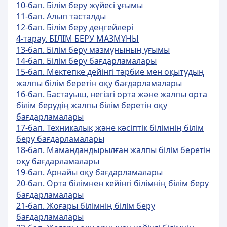
10-бап. Білім беру жүйесі ұғымы
11-бап. Алып тасталды
12-бап. Білім беру деңгейлері
4-тарау. БІЛІМ БЕРУ МАЗМҰНЫ
13-бап. Білім беру мазмұнының ұғымы
14-бап. Білім беру бағдарламалары
15-бап. Мектепке дейінгі тәрбие мен оқытудың
жалпы білім беретін оқу бағдарламалары
16-бап. Бастауыш, негізгі орта және жалпы орта
білім берудің жалпы білім беретін оқу
бағдарламалары
17-бап. Техникалық және кәсіптік білімнің білім
беру бағдарламалары
18-бап. Мамандандырылған жалпы білім беретін
оқу бағдарламалары
19-бап. Арнайы оқу бағдарламалары
20-бап. Орта білімнен кейінгі білімнің білім беру
бағдарламалары
21-бап. Жоғары білімнің білім беру
бағдарламалары