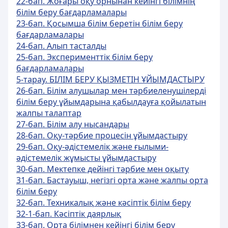
22-бап. Жоғары оқу орнынан кейінгі білімнің
білім беру бағдарламалары
23-бап. Қосымша білім беретін білім беру
бағдарламалары
24-бап. Алып тасталды
25-бап. Эксперименттік білім беру
бағдарламалары
5-тарау. БІЛІМ БЕРУ ҚЫЗМЕТІН ҰЙЫМДАСТЫРУ
26-бап. Білім алушылар мен тәрбиеленушілерді
білім беру ұйымдарына қабылдауға қойылатын
жалпы талаптар
27-бап. Білім алу нысандары
28-бап. Оқу-тәрбие процесін ұйымдастыру
29-бап. Оқу-әдістемелік және ғылыми-
әдістемелік жұмысты ұйымдастыру
30-бап. Мектепке дейінгі тәрбие мен оқыту
31-бап. Бастауыш, негізгі орта және жалпы орта
білім беру
32-бап. Техникалық және кәсіптік білім беру
32-1-бап. Кәсіптік даярлық
33-бап. Орта білімнен кейінгі білім беру