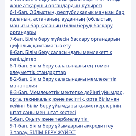
және атқарушы органдардың құзыреті
6-1-бап. Облыстың, республикалық маңызы бар
қаланың, астананың, ауданның (облыстық
маңызы бар қаланың) білім беруді басқару
органдары
7-бап. Білім беру жүйесін басқару органдарын
цифрлық қамтамасыз ету
8-бап. Білім беру саласындағы мемлекеттік
кепілдіктер
8-1-бап. Білім беру саласындағы ең төмен
әлеуметтік стандарттар
8-2-бап. Білім беру саласындағы мемлекеттік
монополия
8-3-бап. Мемлекеттік мектепке дейінгі ұйымдар,
орта, техникалық және кәсіптік, орта білімнен
кейінгі білім беру ұйымдары қызметкерлерінің
штат саны мен штат кестесі
9-бап. Оқыту және тәрбиелеу тілі
9-1-бап. Білім беру ұйымдарын аккредиттеу
3-тарау. БІЛІМ БЕРУ ЖҮЙЕСІ