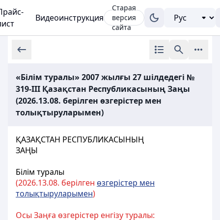
Старая
Прайс-
Видеоинструкция
версия
лист
сайта
«Білім туралы» 2007 жылғы 27 шілдедегі №
319-III Қазақстан Республикасының Заңы
(2026.13.08. берілген өзгерістер мен
толықтыруларымен)
ҚАЗАҚСТАН РЕСПУБЛИКАСЫНЫҢ
ЗАҢЫ
Білім туралы
(2026.
13.
08. берілген
өзгерістер мен
толықтыруларымен
)
Осы Заңға өзгерістер енгізу туралы: