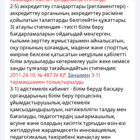
2-5) аккредиттеу стандарттары (регламенттері) -
аккредиттеу органының аккредиттеу рәсіміне
қойылатын талаптарды белгілейтін құжаттары;
3) атаулы
стипендия
- тиісті
білім
беру
бағдарламаларын
ойдағыдай
меңгерген
,
ғылыми
-зерттеу
жұмыстарымен
айналысатын
,
оқу
орнының
қоғамдық
, мәдени
және
спорттық
өміріне
белсене
қатысатын
неғұрлым
қабілетті
білім
алушыларды
көтермелеу
үшін
жеке
немесе
заңды
тұлғалар
тағайындайтын
стипендия
;
2011.24.10. № 487-ІV ҚР
Заңымен
3-1)
тармақшамен толықтырылды
3-1) әдістемелік кабинет - білім беруді басқару
органдарының білім беру процесінің
ұйымдастырушылық-әдістемелік
қамсыздандырылуын, нәтижелілігін талдау мен
бағалауды, педагогтердің шығармашылық
өсуіне және олардың кәсіптік тұрғыдан өзін-өзі
жетілдіруіне жәрдемдесетін инновациялық
педагогикалық тәжірибені жинақтау мен