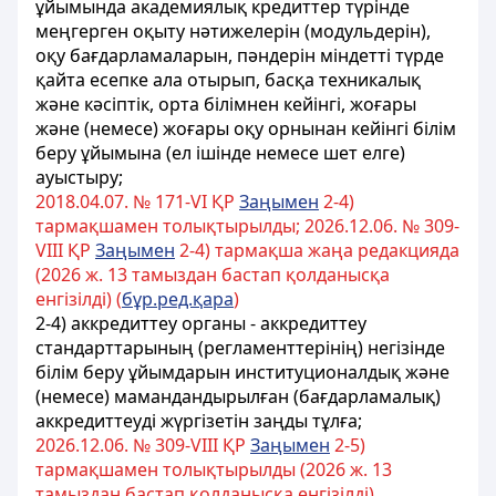
ұйымында академиялық кредиттер түрінде
меңгерген оқыту нәтижелерін (модульдерін),
оқу бағдарламаларын, пәндерін міндетті түрде
қайта есепке ала отырып, басқа техникалық
және кәсіптік, орта білімнен кейінгі, жоғары
және (немесе) жоғары оқу орнынан кейінгі білім
беру ұйымына (ел ішінде немесе шет елге)
ауыстыру;
2018.04.07. № 171-VІ ҚР
Заңымен
2-4)
тармақшамен толықтырылды; 2026.12.06. № 309-
VIII ҚР
Заңымен
2-4) тармақша жаңа редакцияда
(2026 ж. 13 тамыздан бастап қолданысқа
енгізілді) (
бұр.ред.қара
)
2-4) аккредиттеу органы - аккредиттеу
стандарттарының (регламенттерінің) негізінде
білім беру ұйымдарын институционалдық және
(немесе) мамандандырылған (бағдарламалық)
аккредиттеуді жүргізетін заңды тұлға;
2026.12.06. № 309-VIII ҚР
Заңымен
2-5)
тармақшамен
толықтырылды
(2026 ж
. 13
тамыздан
бастап
қолданысқа
енгізілді
)