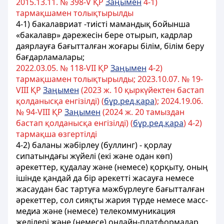
2015.13.11. № 398-V ҚР
Заңымен
4-1)
тармақшамен толықтырылды
4-1) бакалавриат -тиісті мамандық бойынша
«бакалавр» дәрежесін бере отырып, кадрлар
даярлауға бағытталған жоғары білім, білім беру
бағдарламалары;
2022.03.05. № 118-VII ҚР
Заңымен
4-2)
тармақшамен толықтырылды; 2023.10.07. № 19-
VIІІ ҚР
Заңымен
(2023 ж. 10 қыркүйектен бастап
қолданысқа енгізілді) (
бұр.ред.қара
); 2024.19.06.
№ 94-VIII ҚР
Заңымен
(2024 ж. 20 тамыздан
бастап қолданысқа енгізілді) (
бұр.ред.қара
) 4-2)
тармақша өзгертілді
4-2) баланы жәбірлеу (буллинг) - қорлау
сипатындағы жүйелі (екі және одан көп)
әрекеттер, қудалау және (немесе) қорқыту, оның
ішінде қандай да бір әрекетті жасауға немесе
жасаудан бас тартуға мәжбүрлеуге бағытталған
әрекеттер, сол сияқты жария түрде немесе
масс-
медиа
және (немесе) телекоммуникация
желілері және (немесе) онлайн-платформалар