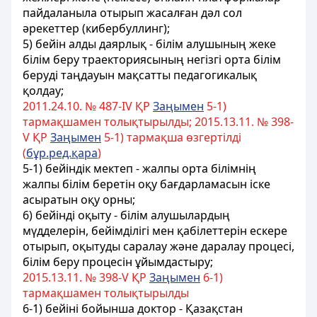
пайдаланыла отырып жасалған дәл сол
әрекеттер (кибербуллинг);
5) бейін алды даярлық - білім алушының жеке
білім беру траекториясының негізгі орта білім
беруді таңдауын мақсатты педагогикалық
қолдау;
2011.24.10. № 487-ІV ҚР
Заңымен
5-1)
тармақшамен толықтырылды; 2015.13.11. № 398-
V ҚР
Заңымен
5-1) тармақша өзгертілді
(
бұр.ред.қара
)
5-1) бейіндік мектеп - жалпы орта білімнің
жалпы білім беретін оқу бағдарламасын іске
асыратын оқу орны;
6) бейінді оқыту - білім алушылардың
мүдделерін, бейімділігі мен қабілеттерін ескере
отырып, оқытуды саралау және даралау процесі,
білім беру процесін ұйымдастыру;
2015.13.11. № 398-V ҚР
Заңымен
6-1)
тармақшамен толықтырылды
6-1) бейіні бойынша доктор - Қазақстан