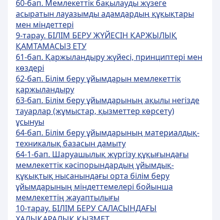
60-бап. Мемлекеттік бақылауды жүзеге
асыратын лауазымды адамдардың құқықтары
мен міндеттері
9-тарау. БІЛІМ БЕРУ ЖҮЙЕСІН ҚАРЖЫЛЫҚ
ҚАМТАМАСЫЗ ЕТУ
61-бап. Қаржыландыру жүйесі, принциптері мен
көздері
62-бап. Білім беру ұйымдарын мемлекеттік
қаржыландыру
63-бап. Білім беру ұйымдарының ақылы негізде
тауарлар (жұмыстар, қызметтер көрсету)
ұсынуы
64-бап. Білім беру ұйымдарының материалдық-
техникалық базасын дамыту
64-1-бап. Шаруашылық жүргізу құқығындағы
мемлекеттік кәсіпорындардың ұйымдық-
құқықтық нысанындағы орта білім беру
ұйымдарының міндеттемелері бойынша
мемлекеттің жауаптылығы
10-тарау. БІЛІМ БЕРУ САЛАСЫНДАҒЫ
ХАЛЫҚАРАЛЫҚ ҚЫЗМЕТ