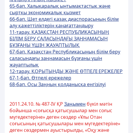
65-бап. Халықаралық ынтымақтастық және
сыртқы экономикалық қызмет
66-бап. Шет елдегі қазақ диаспорасының білім
алу қажеттіліктерін қанағаттандыру
11-тарау. ҚАЗАҚСТАН РЕСПУБЛИКАСЫНЫҢ
БІЛІМ БЕРУ САЛАСЫНДАҒЫ ЗАҢНАМАСЫН
БҰЗҒАНЫ ҮШІН ЖАУАПТЫЛЫҚ
67-бап. Қазақстан Республикасының білім беру
саласындағы заңнамасын бұзғаны үшін
жауаптылық
12-тарау. ҚОРЫТЫНДЫ ЖӘНЕ ӨТПЕЛІ ЕРЕЖЕЛЕР
67-1-бап. Өтпелі ережелер
68-бап. Осы Заңның қолданысқа енгізілуі
2011.24.10. № 487-ІV ҚР
Заңымен
бүкіл мәтін
бойынша «соғысқа қатысушылар мен cоғыс
мүгедектеріне» деген сөздер «Ұлы Отан
соғысының қатысушылары мен мүгедектеріне»
деген сөздермен ауыстырылды, «Оқу және