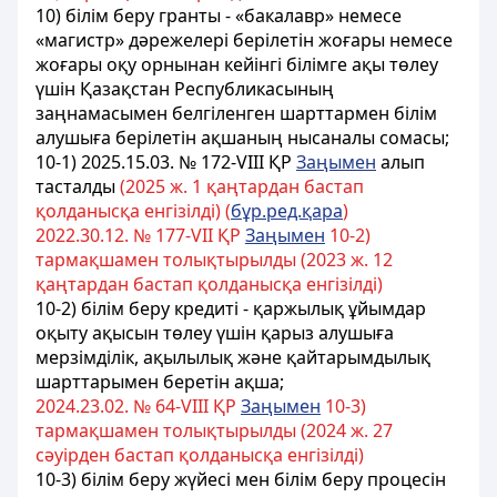
10) білім беру гранты - «бакалавр» немесе
«магистр» дәрежелері берілетін жоғары немесе
жоғары оқу орнынан кейінгі білімге ақы төлеу
үшін Қазақстан Республикасының
заңнамасымен белгіленген шарттармен білім
алушыға берілетін ақшаның нысаналы сомасы;
10-1) 2025.15.03. № 172-VIII
ҚР
Заңымен
алып
тасталды
(2025 ж. 1 қаңтардан бастап
қолданысқа енгізілді) (
бұр.ред.қара
)
2022.30.12. № 177-VІІ ҚР
Заңымен
10-2)
тармақшамен толықтырылды (2023 ж. 12
қаңтардан бастап қолданысқа енгізілді)
10-2) білім беру кредиті - қаржылық ұйымдар
оқыту ақысын төлеу үшін қарыз алушыға
мерзімділік, ақылылық және қайтарымдылық
шарттарымен беретін ақша;
2024.23.02. № 64-VIII ҚР
Заңымен
10-3)
тармақшамен толықтырылды (2024 ж. 27
сәуірден бастап қолданысқа енгізілді)
10-3) білім беру жүйесі мен білім беру процесін