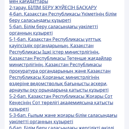
мен қағидаттары
2-тарау. БІЛІМ БЕРУ ЖҮЙЕСІН БАСҚАРУ
4-бап. Қазақстан Республикасы Үкіметінің білім
беру саласындағы құзыреті
5-бап. Білім беру саласындағы уәкілетті
органның құзыреті
5-1-бап. Қазақстан Республикасы ұлттық
қауіпсіздік органдарының, Қазақстан
Республикасы Ішкі істер министрлігінің,
Қазақстан Республикасы Төтенше жағдайлар
министрлігінің, Қазақстан Республикасы
прокуратура органдарының және Қазақстан
Республикасы Қорғаныс министрлігінің
өздеріне ведомстволық бағынысты әскери,
арнаулы оқу орындарына қатысты құзыреті
5-2-бап. Қазақстан Республикасы Жоғары Сот
Кеңесінің Сот төрелігі академиясына қатысты
құзыреті
5-3-бап. Ғылым және жоғары білім саласындағы
уәкілетті органның құзыреті
6-бап. Білім беру саласындағы жергілікті өкілді