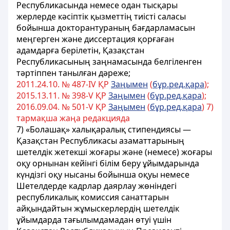
Республикасында немесе одан тысқары
жерлерде кәсіптік қызметтің тиісті саласы
бойынша докторантураның бағдарламасын
меңгерген және диссертация қорғаған
адамдарға берілетін, Қазақстан
Республикасының заңнамасында белгіленген
тәртіппен танылған дәреже;
2011.24.10. № 487-ІV ҚР
Заңымен
(
бұр.ред.қара
);
2015.13.11. № 398-V ҚР
Заңымен
(
бұр.ред.қара
);
2016.09.04. № 501-V ҚР
Заңымен
(
бұр.ред.қара
) 7)
тармақша жаңа редакцияда
7) «Болашақ» халықаралық стипендиясы —
Қазақстан Республикасы азаматтарының
шетелдік жетекші жоғары және (немесе) жоғары
оқу орнынан кейінгі білім беру ұйымдарында
күндізгі оқу нысаны бойынша оқуы немесе
Шетелдерде кадрлар даярлау жөніндегі
республикалық комиссия санаттарын
айқындайтын жұмыскерлердің шетелдік
ұйымдарда тағылымдамадан өтуі үшін