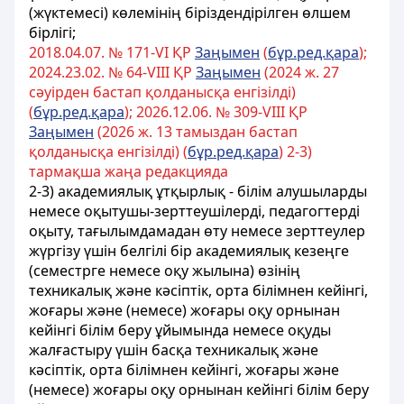
(жүктемесі) көлемінің біріздендірілген өлшем
бірлігі;
2018.04.07. № 171-VІ ҚР
Заңымен
(
бұр.ред.қара
);
2024.23.02. № 64-VIII ҚР
Заңымен
(2024 ж. 27
сәуірден бастап қолданысқа енгізілді)
(
бұр.ред.қара
); 2026.12.06. № 309-VIII ҚР
Заңымен
(2026 ж. 13 тамыздан бастап
қолданысқа енгізілді) (
бұр.ред.қара
) 2-3)
тармақша жаңа редакцияда
2-3) академиялық ұтқырлық - білім алушыларды
немесе оқытушы-зерттеушілерді, педагогтерді
оқыту, тағылымдамадан өту немесе зерттеулер
жүргізу үшін белгілі бір академиялық кезеңге
(семестрге немесе оқу жылына) өзінің
техникалық және кәсіптік, орта білімнен кейінгі,
жоғары және (немесе) жоғары оқу орнынан
кейінгі білім беру ұйымында немесе оқуды
жалғастыру үшін басқа техникалық және
кәсіптік, орта білімнен кейінгі, жоғары және
(немесе) жоғары оқу орнынан кейінгі білім беру