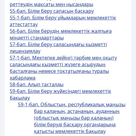
реттеудің мақсаты мен нысандары
55-бап. Білім беру сапасын басқару
55-1-бап. Білім беру ұйымдарын мемлекеттік
аттестаттау
56-бап. Білім берудің мемлекеттік жалпыға
міндетті стандарттары
57-бап. Білім беру саласындағы қызметті
лицензиялау
57-1-бап. Мектепке дейiнгi тәрбие мен оқыту
саласындағы қызметті жүзеге асырудың
басталғаны немесе тоқтатылғаны туралы
хабарлама
58-бап. Алып тасталды
59-бап. Білім беру жүйесіндегі мемлекеттік
бақылау
59-1-бап. Облыстың, республикалық маңызы
бар қаланың, астананың, ауданның
(облыстық маңызы бар қаланың)
білім беруді басқару органдарына
қатысты мемлекеттік бақылау