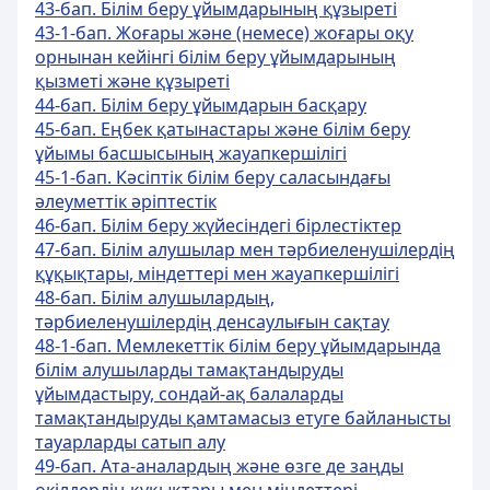
43-бап. Білім беру ұйымдарының құзыреті
43-1-бап. Жоғары және (немесе) жоғары оқу
орнынан кейінгі білім беру ұйымдарының
қызметі және құзыреті
44-бап. Білім беру ұйымдарын басқару
45-бап. Еңбек қатынастары және білім беру
ұйымы басшысының жауапкершілігі
45-1-бап. Кәсіптік білім беру саласындағы
әлеуметтік әріптестік
46-бап. Білім беру жүйесіндегі бірлестіктер
47-бап. Білім алушылар мен тәрбиеленушілердің
құқықтары, міндеттері мен жауапкершілігі
48-бап. Білім алушылардың,
тәрбиеленушілердің денсаулығын сақтау
48-1-бап. Мемлекеттік білім беру ұйымдарында
білім алушыларды тамақтандыруды
ұйымдастыру, сондай-ақ балаларды
тамақтандыруды қамтамасыз етуге байланысты
тауарларды сатып алу
49-бап. Ата-аналардың және өзге де заңды