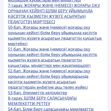
өкілдердің құқықтары мен міндеттері
7-тарау. ЖОҒАРЫ ЖӘНЕ (НЕМЕСЕ) ЖОҒАРЫ ОҚУ
ОРНЫНАН КЕЙІНГІ БІЛІМ БЕРУ ҰЙЫМЫНДА
КӘСІПТІК ҚЫЗМЕТІН ЖҮЗЕГЕ АСЫРАТЫН
ПЕДАГОГТІҢ МӘРТЕБЕСІ
50-бап. Жоғары және (немесе) жоғары оқу
орнынан кейінгі білім беру ұйымында кәсіптік
қызметін жүзеге асыратын педагогтің құқықтық
мәртебесі
51-бап. Жоғары және (немесе) жоғары оқу
орнынан кейінгі білім беру ұйымында кәсіптік
қызметін жүзеге асыратын педагогтің
құқықтары, міндеттері мен жауапкершілігі
52-бап. Жоғары және (немесе) жоғары оқу
орнынан кейінгі білім беру ұйымдарында
кәсіптік қызметін жүзеге асыратын
педагогтердің еңбегіне ақы төлеу жүйесі
53-бап. Әлеуметтік кепілдіктер
8-тарау. БІЛІМ БЕРУ САЛАСЫНДАҒЫ
МЕМЛЕКЕТТІК РЕТТЕУ
54-бап. Білім беру саласындағы мемлекеттік