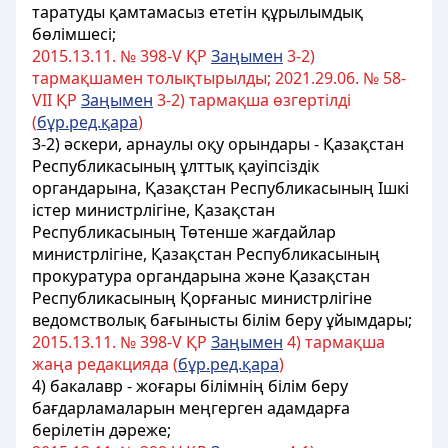
таратуды қамтамасыз ететін құрылымдық
бөлімшесі;
2015.13.11. № 398-V ҚР
Заңымен
3-2)
тармақшамен толықтырылды; 2021.29.06. № 58-
VІІ ҚР
Заңымен
3-2) тармақша өзгертілді
(
бұр.ред.қара
)
3-2) әскери, арнаулы оқу орындары - Қазақстан
Республикасының ұлттық қауіпсіздік
органдарына, Қазақстан Республикасының Ішкі
істер министрлігіне,
Қазақстан
Республикасының Төтенше жағдайлар
министрлігіне,
Қазақстан Республикасының
прокуратура органдарына және Қазақстан
Республикасының Қорғаныс министрлігіне
ведомстволық бағынысты білім беру ұйымдары;
2015.13.11. № 398-V ҚР
Заңымен
4) тармақша
жаңа редакцияда (
бұр.ред.қара
)
4) бакалавр - жоғары білімнің білім беру
бағдарламаларын меңгерген адамдарға
берілетін дәреже;