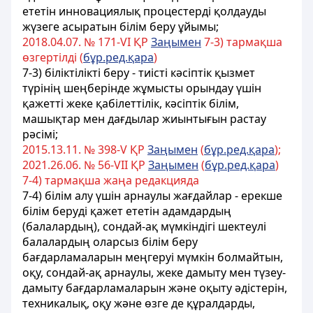
ететін инновациялық процестерді қолдауды
жүзеге асыратын білім беру ұйымы;
2018.04.07. № 171-VІ ҚР
Заңымен
7-3) тармақша
өзгертілді (
бұр.ред.қара
)
7-3) біліктілікті беру - тиісті кәсіптік қызмет
түрінің шеңберінде жұмысты орындау үшін
қажетті жеке қабілеттілік, кәсіптік білім,
машықтар мен дағдылар жиынтығын растау
рәсімі;
2015.13.11. № 398-V ҚР
Заңымен
(
бұр.ред.қара
);
2021.26.06. № 56-VII ҚР
Заңымен
(
бұр.ред.қара
)
7-4) тармақша жаңа редакцияда
7-4) білім алу үшін арнаулы жағдайлар - ерекше
білім беруді қажет ететін адамдардың
(балалардың), сондай-ақ мүмкіндігі шектеулі
балалардың оларсыз білім беру
бағдарламаларын меңгеруі мүмкін болмайтын,
оқу, сондай-ақ арнаулы, жеке дамыту мен түзеу-
дамыту бағдарламаларын және оқыту әдістерін,
техникалық, оқу және өзге де құралдарды,