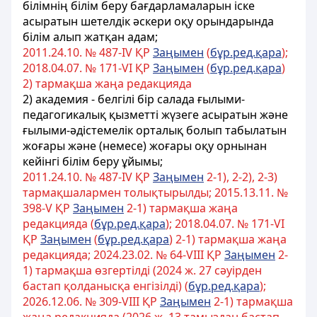
білімнің білім беру бағдарламаларын іске
асыратын шетелдік әскери оқу орындарында
білім алып жатқан адам;
2011.24.10. № 487-ІV ҚР
Заңымен
(
бұр.ред.қара
);
2018.04.07. № 171-VІ ҚР
Заңымен
(
бұр.ред.қара
)
2) тармақша жаңа редакцияда
2) академия - белгілі бір салада ғылыми-
педагогикалық қызметті жүзеге асыратын және
ғылыми-әдістемелік орталық болып табылатын
жоғары және (немесе) жоғары оқу орнынан
кейінгі білім беру ұйымы;
2011.24.10. № 487-ІV ҚР
Заңымен
2-1), 2-2), 2-3)
тармақшалармен толықтырылды; 2015.13.11. №
398-V ҚР
Заңымен
2-1) тармақша жаңа
редакцияда (
бұр.ред.қара
); 2018.04.07. № 171-VІ
ҚР
Заңымен
(
бұр.ред.қара
) 2-1) тармақша жаңа
редакцияда; 2024.23.02. № 64-VIII ҚР
Заңымен
2-
1) тармақша өзгертілді (2024 ж. 27 сәуірден
бастап қолданысқа енгізілді) (
бұр.ред.қара
);
2026.12.06. № 309-VIII ҚР
Заңымен
2-1) тармақша