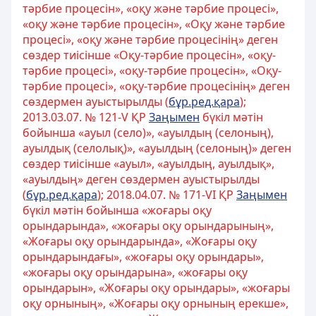
тәрбие процесін», «оқу және тәрбие процесі»,
«оқу және тәрбие процесін», «Оқу және тәрбие
процесі», «оқу және тәрбие процесінің» деген
сөздер тиісінше «Оқу-тәрбие процесін», «оқу-
тәрбие процесі», «оқу-тәрбие процесін», «Оқу-
тәрбие процесі», «оқу-тәрбие процесінің» деген
сөздермен ауыстырылды (
бұр.ред.қара
);
2013.03.07. № 121-V ҚР
Заңымен
бүкіл мәтін
бойынша «ауыл (село)», «ауылдың (селоның),
ауылдық (селолық)», «ауылдың (селоның)» деген
сөздер тиісінше «ауыл», «ауылдың, ауылдық»,
«ауылдың» деген сөздермен ауыстырылды
(
бұр.ред.қара
); 2018.04.07. № 171-VІ ҚР
Заңымен
бүкіл мәтін бойынша «жоғары оқу
орындарында», «жоғары оқу орындарының»,
«Жоғары оқу орындарында», «Жоғары оқу
орындарындағы», «жоғары оқу орындары»,
«жоғары оқу орындарына», «жоғары оқу
орындарын», «Жоғары оқу орындары», «жоғары
оқу орнының», «Жоғары оқу орнының ерекше»,