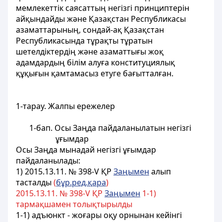
мемлекеттік саясаттың негізгі принциптерін
айқындайды және Қазақстан Республикасы
азаматтарының, сондай-ақ Қазақстан
Республикасында тұрақты тұратын
шетелдіктердің және азаматтығы жоқ
адамдардың білім алуға конституциялық
құқығын қамтамасыз етуге бағытталған.
1-тарау. Жалпы ережелер
1-бап. Осы Заңда пайдаланылатын негізгі
ұғымдар
Осы Заңда мынадай негізгі ұғымдар
пайдаланылады:
1) 2015.13.11. № 398-V ҚР
Заңымен
алып
тасталды
(
бұр.ред.қара
)
2015.13.11. № 398-V ҚР
Заңымен
1-1)
тармақшамен толықтырылды
1-1) адъюнкт - жоғары оқу орнынан кейінгі