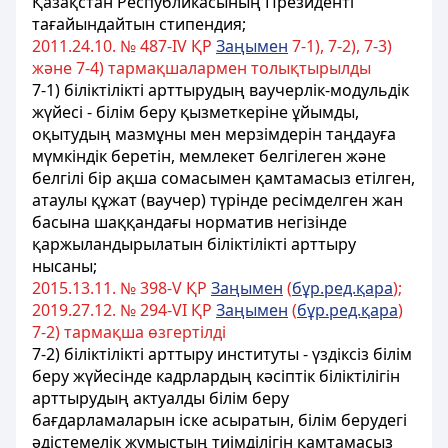
Қазақстан Республикасының Президенті
тағайындайтын стипендия;
2011.24.10. № 487-ІV ҚР
Заңымен
7-1), 7-2), 7-3)
және 7-4) тармақшалармен толықтырылды
7-1) біліктілікті арттырудың ваучерлік-модульдік
жүйесі - білім беру қызметкеріне ұйымды,
оқытудың мазмұны мен мерзімдерін таңдауға
мүмкіндік беретін, мемлекет белгілеген және
белгілі бір ақша сомасымен қамтамасыз етілген,
атаулы құжат (ваучер) түрінде ресімделген жан
басына шаққандағы норматив негізінде
қаржыландырылатын біліктілікті арттыру
нысаны;
2015.13.11. № 398-V ҚР
Заңымен
(
бұр.ред.қара
);
2019.27.12. № 294-VІ ҚР
Заңымен
(
бұр.ред.қара
)
7-2) тармақша өзгертілді
7-2) біліктілікті арттыру институты - үздіксіз білім
беру жүйесінде кадрлардың кәсіптік біліктілігін
арттырудың актуалды білім беру
бағдарламаларын іске асыратын, білім берудегі
әдістемелік жұмыстың тиімділігін қамтамасыз