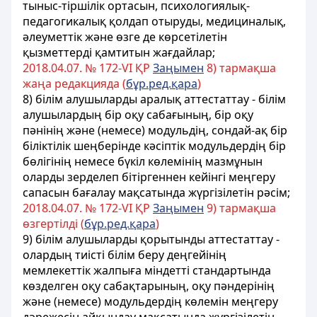
тыныс-тіршілік ортасын, психологиялық-
педагогикалық қолдап отыруды, медициналық,
әлеуметтік және өзге де көрсетілетін
қызметтерді қамтитын жағдайлар;
2018.04.07. № 172-VI ҚР
Заңымен
8) тармақша
жаңа редакцияда (
бұр.ред.қара
)
8) білім алушыларды аралық аттестаттау - білім
алушылардың бір оқу сабағының, бір оқу
пәнінің және (немесе) модульдің, сондай-ақ бір
біліктілік шеңберінде кәсіптік модульдердің бір
бөлігінің немесе бүкіл көлемінің мазмұнын
оларды зерделеп бітіргеннен кейінгі меңгеру
сапасын бағалау мақсатында жүргізілетін рәсім;
2018.04.07. № 172-VI ҚР
Заңымен
9) тармақша
өзгертілді (
бұр.ред.қара
)
9) білім алушыларды қорытынды аттестаттау -
олардың тиісті білім беру деңгейінің
мемлекеттік жалпыға міндетті стандартында
көзделген оқу сабақтарының, оқу пәндерінің
және (немесе) модульдердің көлемін меңгеру