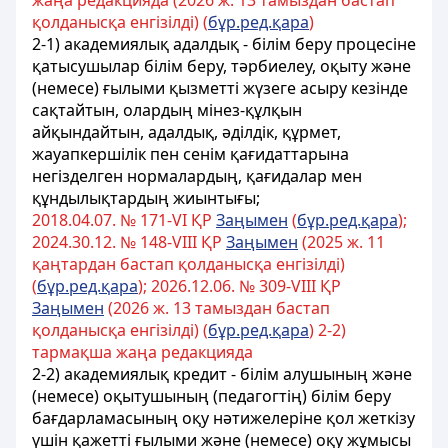
жаңа редакцияда (2026 ж. 13 тамыздан бастап
қолданысқа енгізілді) (
бұр.ред.қара
)
2-1) академиялық адалдық - білім беру процесіне
қатысушылар білім беру, тәрбиелеу, оқыту және
(немесе) ғылыми қызметті жүзеге асыру кезінде
сақтайтын, олардың мінез-құлқын
айқындайтын, адалдық, әділдік, құрмет,
жауапкершілік пен сенім қағидаттарына
негізделген нормалардың, қағидалар мен
құндылықтардың жиынтығы;
2018.04.07. № 171-VІ ҚР
Заңымен
(
бұр.ред.қара
);
2024.30.12. № 148-VIII ҚР
Заңымен
(2025 ж. 11
қаңтардан бастап қолданысқа енгізілді)
(
бұр.ред.қара
); 2026.12.06. № 309-VIII ҚР
Заңымен
(2026 ж. 13 тамыздан бастап
қолданысқа енгізілді) (
бұр.ред.қара
) 2-2)
тармақша жаңа редакцияда
2-2) академиялық кредит - білім алушының және
(немесе) оқытушының (педагогтің) білім беру
бағдарламасының оқу нәтижелеріне қол жеткізу
үшін қажетті ғылыми және (немесе) оқу жұмысы