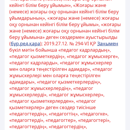
кейінгі білім беру ұйымын», «Жоғары және
(немесе) жоғары оқу орнынан кейінгі білім беру
ұйымдарының», «жоғары және (немесе) жоғары
оқу орнынан кейінгі білім беру ұйымы», «жоғары
және (немесе) жоғары оқу орнынан кейінгі білім
беру ұйымына» деген сөздермен ауыстырылды
(
бұр.ред.қара
); 2019.27.12. № 294-VІ ҚР
Заңымен
бүкіл мәтін бойынша «педагог кадрлардың»,
«педагог қызметкердің», «педагог жұмыскерге»,
«педагог кадрларды», «педагог жұмыскерлер
мен оларға теңестірілген адамдар», «педагог
жұмыскерлері мен оларға теңестірілген
адамдары», «педагог қызметкерлердің»,
«педагог жұмыскерлердің», «педагог
жұмыскерлерді», «педагог жұмыскерлер»,
«педагог қызметкерлерден», «педагог
қызметкерлер» деген сөздер тиісінше
«педагогтердің», «педагогтің», «педагогке»,
«педагогтерді», «педагогтер», «педагогтері»,
«педагогтердің», «педагогтердің»,