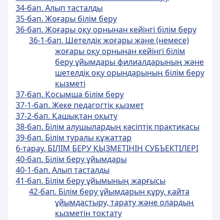
34-бап. Алып тасталды
35-бап. Жоғары білім беру
36-бап. Жоғары оқу орнынан кейінгі білім беру
36-1-бап. Шетелдік жоғары және (немесе)
жоғары оқу орнынан кейінгі білім
беру ұйымдары филиалдарының және
шетелдік оқу орындарының білім беру
қызметі
37-бап. Қосымша білім беру
37-1-бап. Жеке педагогтік қызмет
37-2-бап. Қашықтан оқыту
38-бап. Білім алушылардың кәсіптік практикасы
39-бап. Білім туралы құжаттар
6-тарау. БІЛІМ БЕРУ ҚЫЗМЕТІНІҢ СУБЪЕКТІЛЕРІ
40-бап. Білім беру ұйымдары
40-1-бап. Алып тасталды
41-бап. Білім беру ұйымының жарғысы
42-бап. Білім беру ұйымдарын құру, қайта
ұйымдастыру, тарату және олардың
қызметін тоқтату