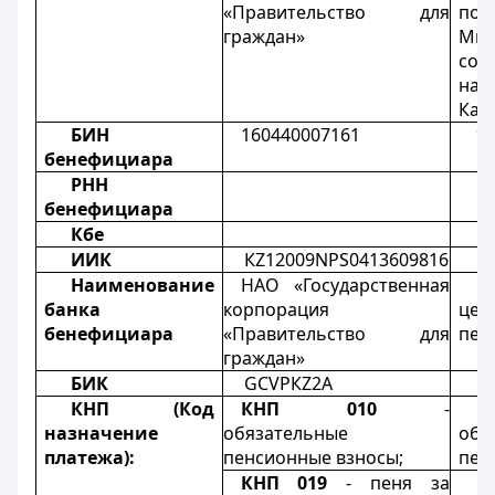
«Правительство для
по
граждан»
Мин
со
нас
Каз
БИН
160440007161
9
бенефициара
РНН
6
бенефициара
Кбе
1
ИИК
КZ12009NPS0413609816
K
Наименование
НАО «Государственная
Р
банка
корпорация
це
бенефициара
«Правительство для
пен
граждан»
БИК
GCVPКZ2А
G
КНП (Код
КНП 010
-
назначение
обязательные
обя
платежа):
пенсионные взносы;
пен
КНП 019
- пеня за
К