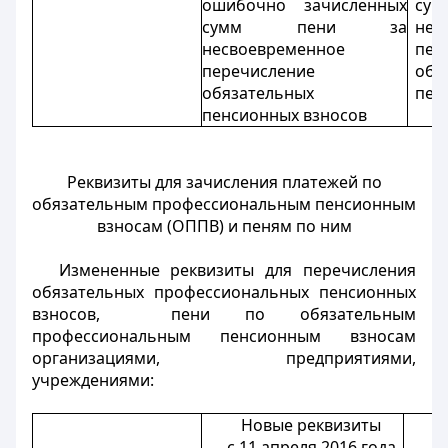
ошибочно зачисленных
с
сумм пени за
нес
несвоевременное
пер
перечисление
обя
обязательных
пен
пенсионных взносов
Реквизиты для зачисления платежей по
обязательным профессиональным пенсионным
взносам (ОППВ) и пеням по ним
Измененные реквизиты для перечисления
обязательных профессиональных пенсионных
взносов, пени по обязательным
профессиональным пенсионным взносам
организациями, предприятиями,
учреждениями:
Новые реквизиты
с 11 апреля 2016 года