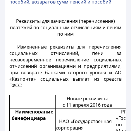
пособий, возвратов сумм пенсий и пособий
Реквизиты для зачисления (перечисления)
платежей по социальным отчислениям и пеням
по ним
Измененные реквизиты для перечисления
социальных отчислений, пени за
несвоевременное перечисление социальных
отчислений организациями и предприятиями,
при возврате банками второго уровня и АО
«Казпочта» социальных выплат из средств
ГФСС:
Новые реквизиты
С
с 11 апреля 2016 года
Наименование
РГК
бенефициара
«Госу
НАО «Государственная
по в
корпорация