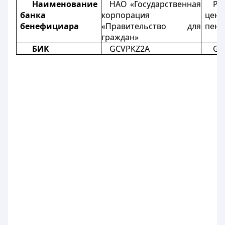
Наименование
НАО «Государственная
РГ
банка
корпорация
цен
бенефициара
«Правительство для
пенс
граждан»
БИК
GCVPКZ2А
GC