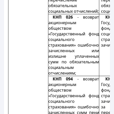
перечисление
переч
обязательных
обяза
социальных отчислений;
социа
КНП 026
-
возврат
КН
акционерным
Госуд
обществом
фондо
«Государственный фонд
социа
социального
страх
страхования» ошибочно
зачис
зачисленных или
излишне уплаченных
сумм по обязательным
социальным
отчислениям
;
КНП 094
-
возврат
КН
акционерным
Госуд
обществом
фонд
«Государственный фонд
страх
социального
зачис
страхования» ошибочно
за н
зачисленных сумм пени
переч