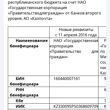
республиканского бюджета на счет НАО
«Государственная корпорация
«Правительство
для
граждан» от банков второ
го
уровня,
А
О
«
Ка
зпочта»
Новые реквизиты
с 11 апреля 2016 года
Наименование
НАО «Государственная
РГ
бенефициара
корпорация
«Гос
«Правительство для
по 
граждан»
Мини
соц
насе
Каза
БИН
160440007161
97
бенефициара
РНН
60
бенефициара
Кбе
11
ИИК
КZ33009SPS0368609709
КZ