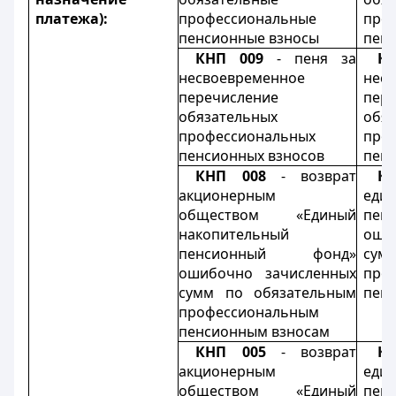
платежа):
профессиональные
про
пенсионные взносы
пенс
КНП 009
-
пеня за
К
несвоевременное
нес
перечисление
пер
обязательных
обя
профессиональных
про
пенсионных взносов
пенс
КНП 008
-
возврат
К
акционерным
еди
обществом «Единый
пен
накопительный
оши
пенсионный фонд»
сум
ошибочно зачисленных
про
сумм по обязательным
пен
профессиональным
пенсионным взносам
КНП 005
-
возврат
К
акционерным
еди
обществом «Единый
пен