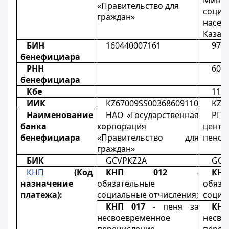
Минис
«Правительство для
соци
граждан»
насел
Казах
БИН
160440007161
970
бенефициара
РНН
600
бенефициара
Кбе
11
ИИК
КZ67009SS00368609110
KZ6
Наименование
НАО «Государственная
РГК
банка
корпорация
цент
бенефициара
«Правительство для
пенси
граждан»
БИК
GCVPКZ2А
GCV
КНП
(Код
КНП 012
-
К
назначение
обязательные
обяза
платежа):
социальные отчисления;
социа
КНП 017
-
пеня за
КНП
несвоевременное
несво