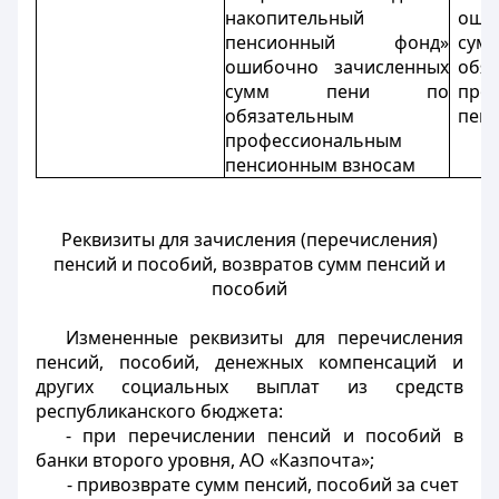
накопительный
оши
пенсионный фонд»
су
ошибочно зачисленных
обя
сумм пени по
про
обязательным
пен
профессиональным
пенсионным взносам
Реквизиты для зачисления (перечисления)
пенсий и пособий, возвратов сумм пенсий и
пособий
Измененные реквизиты для перечисления
пенсий, пособий, денежных компенсаций и
других социальных выплат из средств
республиканского бюджета:
- при перечислении пенсий и пособий в
банки второго уровня, АО «Казпочта»;
-
при
во
з
врате
сумм пенсий, пособий за счет