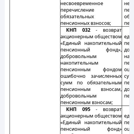
несвоевременное
нес
перечисление
пер
обязательных
обя
пенсионных взносов;
пен
КНП 032
-
возврат
К
акционерным обществом
еди
«Единый накопительный
пе
пенсионный фонд»,
доб
добровольным
нак
накопительным
пе
пенсионным фондом
оши
ошибочно зачисленных
сум
сумм по обязательным
пен
пенсионным взносам,
доб
добровольным
пен
пенсионным взносам;
КНП 095
-
возврат
К
акционерным обществом
еди
«Единый накопительный
пе
пенсионный фонд»
оши