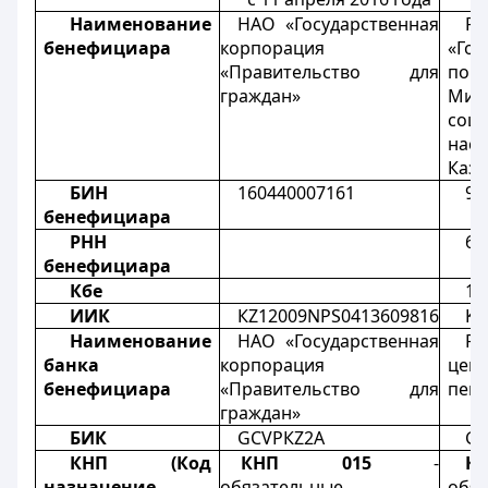
Наименование
НАО «Государственная
РГ
бенефициара
корпорация
«Гос
«Правительство для
по 
граждан»
Мин
соц
нас
Каза
БИН
160440007161
97
бенефициара
РНН
60
бенефициара
Кбе
11
ИИК
КZ12009NPS0413609816
KZ
Наименование
НАО «Государственная
РГ
банка
корпорация
це
бенефициара
«Правительство для
пен
граждан»
БИК
GCVPКZ2А
GC
КНП (Код
КНП 015
-
К
назначение
обязательные
обя