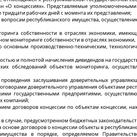
ан «О концессиях». Представляемые уполномоченными
е тридцати рабочих дней с момента их представления;
по вопросам республиканского имущества, осуществле
торинга собственности в отраслях экономики, имеющи
нном мониторинге собственности в отраслях экономики,
о основным производственно-техническим, технологи
ностью и полнотой начисления дивидендов на государс
еских обследований объектов мониторинга, осущест
е проведения заслушивания доверительных управля
договорами доверительного управления объектами респ
нскими государственными предприятиями, осуществля
х компаний;
нием договоров концессии по объектам концессии, на
 в случае, предусмотренном бюджетных законодательст
а основе договоров о концессии объекты в республикан
о имущества в порядке, определяемом Правительств