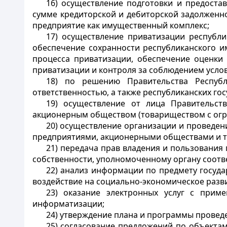
16) осуществление подготовки и предоста
сумме кредиторской и дебиторской задолженн
предприятие как имущественный комплекс;
17) осуществление приватизации республи
обеспечение сохранности республиканского и
процесса приватизации, обеспечение оценки 
приватизации и контроля за соблюдением усло
18) по решению Правительства Республ
ответственностью, а также республиканских го
19) осуществление от лица Правительств
акционерным обществом (товариществом с огр
20) осуществление организации и проведе
предприятиями, акционерными обществами и то
21) передача прав владения и пользования 
собственности, уполномоченному органу соотв
22) анализ информации по предмету госуд
воздействие на социально-экономическое разви
23) оказание электронных услуг с прим
информатизации;
24) утверждение плана и программы провед
25) согласование предложений по объекта