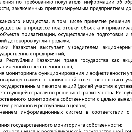
вления по требованию покупателя информации об обр
ости, заключенных приватизируемым предприятием дог
канского имущества, в том числе принятие решения 
мущества в процессе подготовки объекта к приватиза
объекта приватизации, осуществление подготовки и 
вий договоров купли-продажи;
ики Казахстан выступает учредителем акционерн
сударственных предприятий;
а Республики Казахстан права государства как акц
аниченной ответственностью);
ния мониторинга функционирования и эффективности у
вариществами с ограниченной ответственностью с уча
государственным пакетом акций (долей участия в уста
етствующей отрасли по решению Правительства Респуб
арственного мониторинга собственности с целью выяв
тие регионов и республики в целом;
енением информационных систем в соответствии с 
ения государственного мониторинга собственности;
м, относящимся к республиканской государственной с