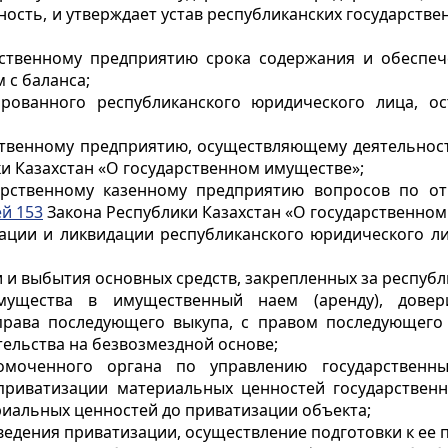
ость, и утверждает устав республиканских государстве
рственному предприятию срока содержания и обеспеч
 с баланса;
рованного республиканского юридического лица, о
ственному предприятию, осуществляющему деятельност
и Казахстан «О государственном имуществе»;
ударственному казенному предприятию вопросов по 
ей 153
Закона Республики Казахстан «О государственном
зации и ликвидации республиканского юридического 
и и выбытия основных средств, закрепленных за респу
имущества в имущественный наем (аренду), дове
права последующего выкупа, с правом последующего
ельства на безвозмездной основе;
номоченного органа по управлению государствен
приватизации материальных ценностей государственн
иальных ценностей до приватизации объекта;
ведения приватизации, осуществление подготовки к ее 