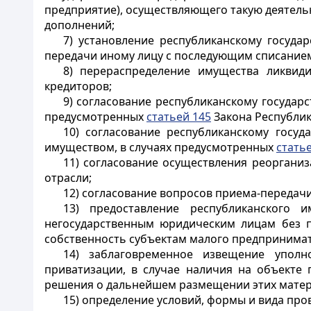
предприятие), осуществляющего такую деятельн
дополнений;
7) установление республиканскому госуда
передачи иному лицу с последующим списанием
8) перераспределение имущества ликвиди
кредиторов;
9) согласование республиканскому государ
предусмотренных
статьей 145
Закона Республик
10) согласование республиканскому гос
имуществом, в случаях предусмотренных
стать
11) согласование осуществления реоргани
отрасли;
12) согласование вопросов приема-передач
13) предоставление республиканского 
негосударственным юридическим лицам без 
собственность субъектам малого предпринимат
14) заблаговременное извещение упол
приватизации, в случае наличия на объекте 
решения о дальнейшем размещении этих матер
15) определение условий, формы и вида про