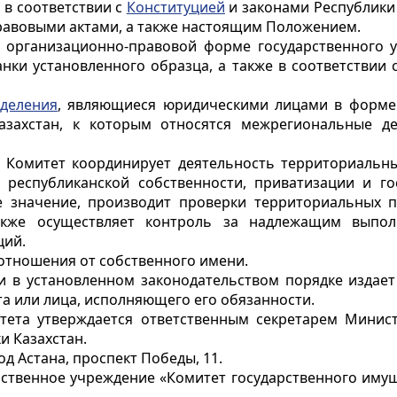
 в соответствии с
Конституцией
и законами Республики 
равовыми актами, а также настоящим Положением.
в организационно-правовой форме государственного 
нки установленного образца, а также в соответствии с
деления
, являющиеся юридическими лицами в форме 
азахстан, к которым относятся межрегиональные д
, Комитет координирует деятельность территориальн
 республиканской собственности, приватизации и го
е значение, производит проверки территориальных
 также осуществляет контроль за надлежащим выпо
ций.
 отношения от собственного имени.
и в установленном законодательством порядке издае
 или лица, исполняющего его обязанности.
тета утверждается ответственным секретарем Минист
и Казахстан.
од Астана, проспект Победы, 11.
арственное учреждение «Комитет государственного иму