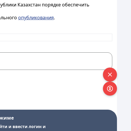
ублики Казахстан порядке обеспечить
иального
опубликования
.
ежиме
йти и ввести логин и