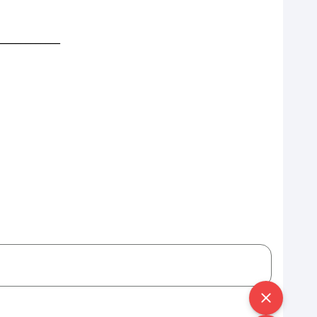
___________