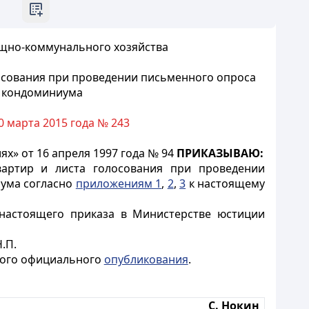
ищно-коммунального хозяйства
осования при проведении письменного опроса
м кондоминиума
 марта 2015 года № 243
х» от 16 апреля 1997 года № 94
ПРИКАЗЫВАЮ:
вартир и листа голосования при проведении
иума согласно
приложениям 1
,
2
,
3
к настоящему
астоящего приказа в Министерстве юстиции
.П.
рвого официального
опубликования
.
С. Нокин