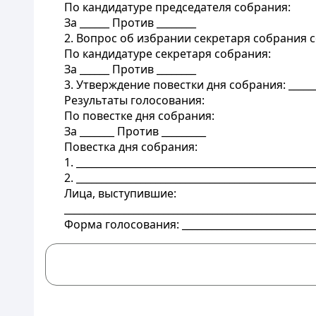
По кандидатуре председателя собрания:
За ______ Против ________
2. Вопрос об избрании секретаря собрания соб
По кандидатуре секретаря собрания:
За ______ Против ________
3. Утверждение повестки дня собрания: _______
Результаты голосования:
По повестке дня собрания:
За _______ Против _________
Повестка дня собрания:
1. ________________________________________________
2. ________________________________________________
Лица, выступившие:
___________________________________________________
Форма голосования: ____________________________