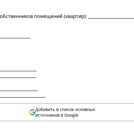
ственников помещений (квартир): _______________________
_____________
__________________
__________________
__________________
_____________________
Добавить в список основных
источников в Google