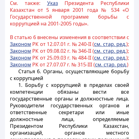
См. также:
Указ
Президента Республики
Казахстан от 5 января 2001 года № 534 «О
Государственной программе борьбы с
коррупцией на 2001-2005 годы».
В статью 6 внесены изменения в соответствии с
Законом
РК от 12.07.01 г. № 240-II (
см. стар. ред.
);
З
аконом
РК от 09.08.02 г. № 346-II (
см. стар. ред.
);
Законом
РК от 25.09.03 г. № 484-II (
см. стар. ред.
);
Законом
РК от 27.07.07 г. № 315-III (
см. стар. ред.
)
Статья 6.
Органы, осуществляющие борьбу
с коррупцией
1. Борьбу с коррупцией в пределах своей
компетенции обязаны вести все
государственные органы и должностные лица.
Руководители государственных органов
и
ответственные секретари или иные
должностные лица, определяемые
Президентом Республики Казахстан
,
организаций, органов местного