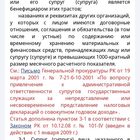
или его супруг (супруга) является
бенефициаром этих трастов;
названиях и реквизитах других организаций,
у которых с лицом имеются договорные
отношения, соглашения и обязательства (в том
числе и устные) по содержанию или
временному хранению материальных и
финансовых средств, принадлежащих лицу или
супругу (супруге) и превышающих 1000-кратный
размер месячного расчетного показателя.
См.:
Письмо
Генеральной прокуратуры РК от 19
марта 2001 г. № 7-21-6-10-2001 «По вопросу
привлечения к административной
ответственности супругов государственных
служащих за непредставление или
несвоевременное представление налоговых
деклараций о совокупном годовом доходе» .
Статья дополнена пунктом 3-1 в соответствии с
Законом
РК от 10.12.08 г. № 101-IV (введен в
действие с 1 января 2009 г.)
3-1. Супруг (супруга) лица, указанного в