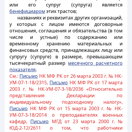
или его супруг (супруга) является
бенефициаром
этих трастов;
названиях и реквизитах других организаций,
у которых с лицом имеются договорные
отношения, соглашения и обязательства (в том
числе и устные) по содержанию или
временному хранению материальных и
финансовых средств, принадлежащих лицу или
супругу (супруге) в размере, превышающем
тысячекратный размер
месячного расчетного
показателя
.
См.:
Письмо
НК МФ РК от 26 марта 2003 г. № НК-
УМ-07-1-18/2315,
Письмо
НК МФ РК от 17 марта
2003 г. № НК-УМ-07-3-18/2036 «Относительно
представления Декларации по
индивидуальному подоходному налогу»,
Письмо
НК МФ РК от 15 марта 2003 г. № НК-
УМ-07-3-18/2014 о преподавателях военных
кафедр,
Письмо
МГД от 23 марта 2000 г. №
ЮД-2-12/2611 о том, что работники