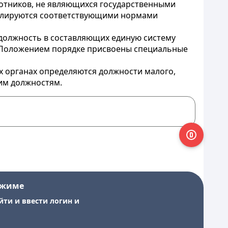
отников, не являющихся государственными
егулируются соответствующими нормами
олжность в составляющих единую систему
 Положением порядке присвоены специальные
 органах определяются должности малого,
им должностям.
ежиме
йти и ввести логин и