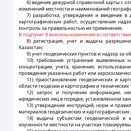
6) ведение дежурной справочной карты с 
изменений местности и наименований географи
7) разработка, утверждение и введение в
картографических работ, осуществление надз
контроль за правильностью их применения;
В подпункт 8 внесены изменения в соответстви
8) регистрация, учет и выдача разреше
Казахстан;
9) учет геодезических пунктов и надзор за 
10) требование устранения выявленных н
концентрации, учета, хранения, использован
проведения указанных работ или аэрокосмичес
11) приостановление геодезических и кар
области геодезии и картографии и технических
12) запрос и получение информации, не
юридических лиц в порядке, установленном зак
13) утверждение инструкций, норм и прави
материалов геодезических и картографических 
14) выдача субъектам геодезической и 
изученности местности на участках планируемы