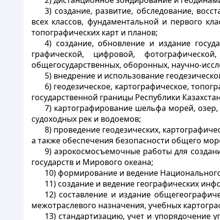
2) дистанционное зондирование и геодинам
3) создание, развитие, обследование, вос
всех классов, фундаментальной и первого кл
топографических карт и планов;
4) создание, обновление и издание госуд
графической, цифровой, фотографическ
общегосударственных, оборонных, научно-иссле
5) внедрение и использование геодезическо
6) геодезическое, картографическое, топо
государственной границы Республики Казахстан
7) картографирование шельфа морей, озер,
судоходных рек и водоемов;
8) проведение геодезических, картографичес
а также обеспечения безопасности общего море
9) аэрокосмосъемочные работы для создани
государств и Мирового океана;
10) формирование и ведение Национального
11) создание и ведение географических ин
12) составление и издание общегеографиче
межотраслевого назначения, учебных картогра
13) стандартизацию, учет и упорядочение у