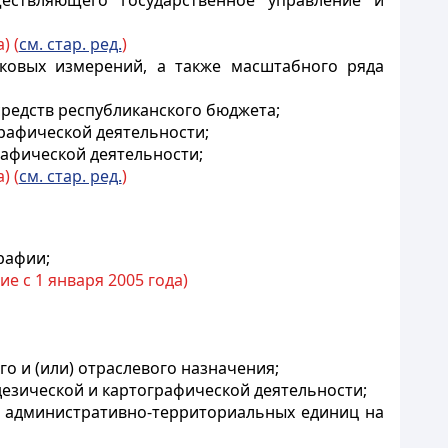
ществляющего государственное управление и
) (
см. стар. ред.
)
иковых измерений, а также масштабного ряда
средств республиканского бюджета;
рафической деятельности;
рафической деятельности;
) (
см. стар. ред.
)
рафии;
вие с 1 января 2005 года)
о и (или) отраслевого назначения;
дезической и картографической деятельности;
ц административно-территориальных единиц на