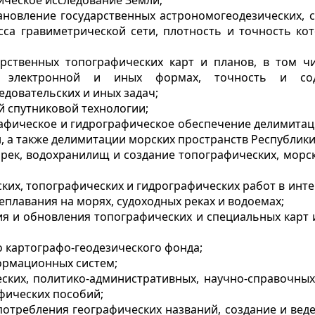
ическое исследование Земли;
становление государственных астрономогеодезических, 
асса гравиметрической сети, плотность и точность ко
арственных топографических карт и планов, в том ч
ой, электронной и иных формах, точность и со
довательских и иных задач;
й спутниковой технологии;
графическое и гидрографическое обеспечение делимита
, а также делимитации морских пространств Республики
 рек, водохранилищ и создание топографических, морск
ких, топографических и гидрографических работ в инте
плавания на морях, судоходных реках и водоемах;
я и обновления топографических и специальных карт 
 картографо-геодезического фонда;
формационных систем;
ских, политико-административных, научно-справочных 
фических пособий;
потребления географических названий, создание и вед