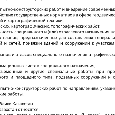
опытно-конструкторских работ и внедрение современных
действие государственных нормативов в сфере геодезиче
й и картографической техники;
ских, картографических, топографических работ.
ьность специального и (или) отраслевого назначения вк
х планов, предназначенных для составления генераль
 и сетей, привязки зданий и сооружений к участкам
планов и атласов специального назначения в графичес
ормационных систем специального назначения;
росъемочные и другие специальные работы при про
ого и площадного типа, подземных сооружений и с
опытно-конструкторских работ по направлениям, указан
кие работы.
блики Казахстан
захстан относятся: