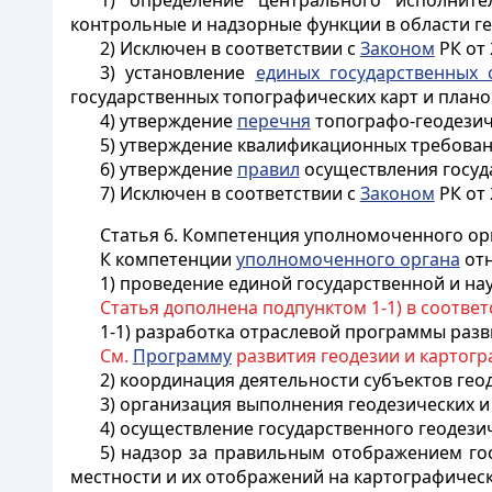
1) определение центрального исполните
контрольные и надзорные функции в области ге
2) Исключен в соответствии с
Законом
РК от 2
3) установление
единых государственных 
государственных топографических карт и плано
4) утверждение
перечня
топографо-геодезиче
5) утверждение квалификационных требован
6) утверждение
правил
осуществления госуда
7) Исключен в соответствии с
Законом
РК от 2
Статья 6.
Компетенция уполномоченного ор
К компетенции
уполномоченного органа
отн
1) проведение единой государственной и на
Статья дополнена подпунктом 1-1) в соответ
1-1) разработка отраслевой программы разв
См.
Программу
развития геодезии и картогра
2) координация деятельности субъектов гео
3) организация выполнения геодезических и
4) осуществление государственного геодези
5) надзор за правильным отображением го
местности и их отображений на картографическ