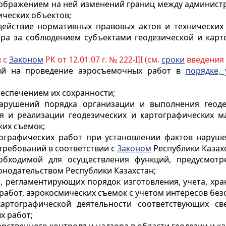
отображением на ней изменений границ между админист
ческих объектов;
 действие нормативных правовых актов и технических
ора за соблюдением субъектами геодезической и карт
и с
Законом
РК от 12.01.07 г. № 222-III (см.
сроки
введения 
ний на проведение аэросъемочных работ в
порядке,
обеспечением их сохранности;
арушений порядка организации и выполнения геоде
ия и реализации геодезических и картографических м
ких съемок;
тографических работ при установлении фактов наруше
 требований в соответствии с
Законом
Республики Казах
обходимой для осуществления функций, предусмот
онодательством Республики Казахстан;
л, регламентирующих порядок изготовления, учета, хр
работ, аэрокосмических съемок с учетом интересов без
картографической деятельности соответствующих св
х работ;