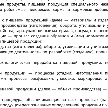
е продукты, пищевая продукция специального наз
потребляемые человеком, корма и кормовые добав
е с пищевой продукцией (далее — материалы и изде
), производства (изготовления), оборота, утилизации 
ойства, тара, упаковочные материалы, посуда, столовы
кции — процесс создания образцов и (или) нормативн
й пищевой продукции;
водства (изготовления), оборота, утилизации и уничт
ющее деятельность по разработке (созданию), произв
ехнологическая переработка пищевой продукции, н
вой продукции — процессы (стадии) изготовления 
ми процессы расфасовки, упаковки, маркировки, 
пищевой продукции (далее — объект производства) —
роцедура, обеспечивающая во всех процессах (на ст
й продукции распознавание определенной продукции по