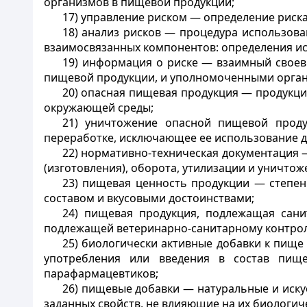
организмов в пищевой продукции;
17) управление риском — определение риска
18) анализ рисков — процедура использов
взаимосвязанных компонентов: определения ист
19) информация о риске — взаимный своев
пищевой продукции, и уполномоченными орган
20) опасная пищевая продукция — продукци
окружающей среды;
21) уничтожение опасной пищевой прод
переработке, исключающее ее использование дл
22) нормативно-техническая документация —
(изготовления), оборота, утилизации и уничто
23) пищевая ценность продукции — степен
составом и вкусовыми достоинствами;
24) пищевая продукция, подлежащая сани
подлежащей ветеринарно-санитарному контро
25) биологически активные добавки к пищ
употребления или введения в состав пищ
парафармацевтиков;
26) пищевые добавки — натуральные и иску
заданных свойств, не влияющие на их биологич