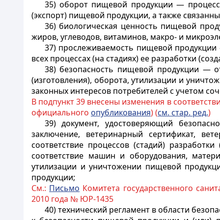
35) оборот пищевой продукции — процессы
(экспорт) пищевой продукции, а также связанны
36) биологическая ценность пищевой прод
жиров, углеводов, витаминов, макро- и микроэл
37) прослеживаемость пищевой продукции 
всех процессах (на стадиях) ее разработки (соз
38) безопасность пищевой продукции — отс
(изготовления), оборота, утилизации и уничт
законных интересов потребителей с учетом соч
В подпункт 39 внесены изменения в соответств
официального
опубликования
) (
см. стар. ред.
)
39) документ, удостоверяющий безопасн
заключение, ветеринарный сертификат, вете
соответствие процессов (стадий) разработки
соответствие машин и оборудования, материа
утилизации и уничтожении пищевой продукци
продукции;
См.:
Письмо
Комитета государственного санит
2010 года № ЮР-1435
40) технический регламент в области безо