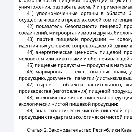
к безопасности пищевой продукции и (или) пр
уничтожения, разрабатываемый и применяемый 
41) уполномоченные органы в области б
осуществляющие в пределах своей компетенции
42) показатель безопасности пищевой пр
соединений, микроорганизмов и других биолог
43) партия пищевой продукции — совоку
идентичных условиях, сопровождаемой одним 
44) энергетическая ценность пищевой пр
человеком или животными и обеспечивающей и
45) пищевые продукты — продукты в натура
46) маркировка — текст, товарные знаки,
продукцию, документы, памятки (листы-вкладыши)
47) сырье — объекты растительного, жи
производства (изготовления) пищевой продукц
48) экологически чистая пищевая продукция
экологически чистой пищевой продукции;
49) знак экологически чистой пищевой п
продукции стандартам экологически чистой пи
Статья 2. Законодательство Республики Каз