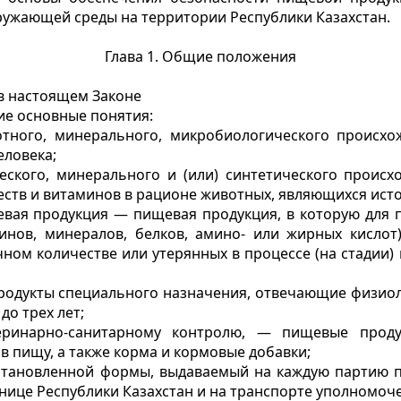
ружающей среды на территории Республики Казахстан.
Глава 1. Общие положения
 в настоящем Законе
ие основные понятия:
отного, минерального, микробиологического происхо
еловека;
ского, минерального и (или) синтетического происх
ств и витаминов в рационе животных, являющихся исто
евая продукция — пищевая продукция, в которую для
нов, минералов, белков, амино- или жирных кислот)
ом количестве или утерянных в процессе (на стадии) 
продукты специального назначения, отвечающие физиол
до трех лет;
еринарно-санитарному контролю, — пищевые прод
 пищу, а также корма и кормовые добавки;
установленной формы, выдаваемый на каждую партию 
анице Республики Казахстан и на транспорте уполномоч