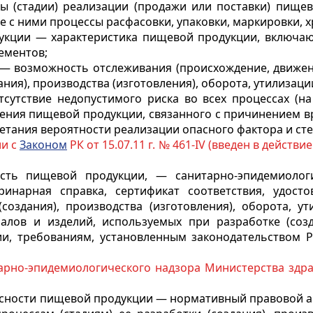
 (стадии) реализации (продажи или поставки) пищев
е с ними процессы расфасовки, упаковки, маркировки, 
укции — характеристика пищевой продукции, включаю
ементов;
— возможность отслеживания (происхождение, движен
дания), производства (изготовления), оборота, утилизац
утствие недопустимого риска во всех процессах (на 
ожения пищевой продукции, связанного с причинением 
етания вероятности реализации опасного фактора и сте
ии с
Законом
РК от 15.07.11 г. № 461-IV (введен в действ
ость пищевой продукции, — санитарно-эпидемиологи
ринарная справка, сертификат соответствия, удос
 (создания), производства (изготовления), оборота, 
лов и изделий, используемых при разработке (созда
и, требованиям, установленным законодательством Р
арно-эпидемиологического надзора Министерства здра
пасности пищевой продукции — нормативный правовой 