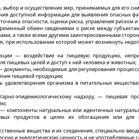
, выбор и осуществление мер, принимаемых для его сни
ания доступной информации для выявления опасных фак
очника опасности, оценки риска, управления риском и
ременный обмен сведениями о риске между субъектам
ами, а также всеми другими заинтересованными сторо
я, при использовании которой может возникнуть недоп
укции — воздействие на пищевую продукцию, непри
я пищевых целей и доступ к ней человека и животных;
 документы, необходимые для регулирования процессов
жения пищевой продукции;
ь удовлетворения организма в питательных веществах
тарно-эпидемиологическому надзору, — пищевая пр
лю;
е — компоненты натуральных или идентичных натураль
евых продуктов в целях их обогащения или для п
сственные вещества и их соединения, специально вво
ескую и энергетическую ценность и не употребляемые с