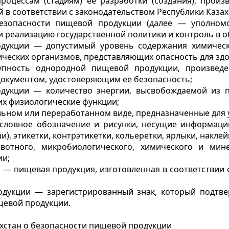
оцессам (стадиям) ее разработки (создания), произв
в соответствии с законодательством Республики Казах
езопасности пищевой продукции (далее — уполном
 реализацию государственной политики и контроль в о
одукции — допустимый уровень содержания химически
ических организмов, представляющих опасность для здо
пность однородной пищевой продукции, произведен
документом, удостоверяющим ее безопасность;
одукции — количество энергии, высвобождаемой из 
х физиологические функции;
льном или переработанном виде, предназначенные для 
 условное обозначение и рисунки, несущие информац
, этикетки, контрэтикетки, кольеретки, ярлыки, наклейк
вотного, микробиологического, химического и мин
ии;
 — пищевая продукция, изготовленная в соответствии 
родукции — зарегистрированный знак, который подтв
щевой продукции.
ахстан о безопасности пищевой продукции