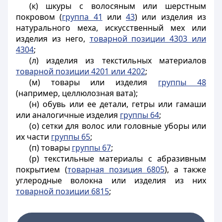
(к) шкуры с волосяным или шерстным
покровом (
группа 41
или
43
) или изделия из
натурального меха, искусственный мех или
изделия из него,
товарной позиции 4303 или
4304
;
(л) изделия из текстильных материалов
товарной позиции 4201 или 4202
;
(м) товары или изделия
группы 48
(например, целлюлозная вата);
(н) обувь или ее детали, гетры или гамаши
или аналогичные изделия
группы 64
;
(о) сетки для волос или головные уборы или
их части
группы 65
;
(п) товары
группы 67
;
(р) текстильные материалы с абразивным
покрытием (
товарная позиция 6805
), а также
углеродные волокна или изделия из них
товарной позиции 6815
;