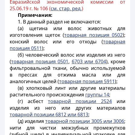
Евразийской экономической комиссии от
25.06.19 г. № 106 (
см. стар. ред.
)
Примечания:
1. В данный раздел не включаются:
(а) щетина или волос животных для
изготовления щеток (
товарная позиция 0502
);
конский волос или его отходы (
товарная
позиция 0511
);
(б) человеческий волос или изделия из него
(
товарная позиция 0501
,
6703 или 6704
), кроме
фильтровальной ткани, обычно используемой
в прессах для отжима масла или для
аналогичных целей (
товарная позиция 5911
);
(в) хлопковый линт или другие материалы
растительного происхождения
группы 14
;
(г) асбест
товарной позиции 2524
или
изделия из него или других материалов
товарной позиции 6812 или 6813
;
(д) изделия
товарной позиции 3005 или 3006
;
нити для чистки межзубных промежутков
(зубной шелк) в индивидуальной упаковке для