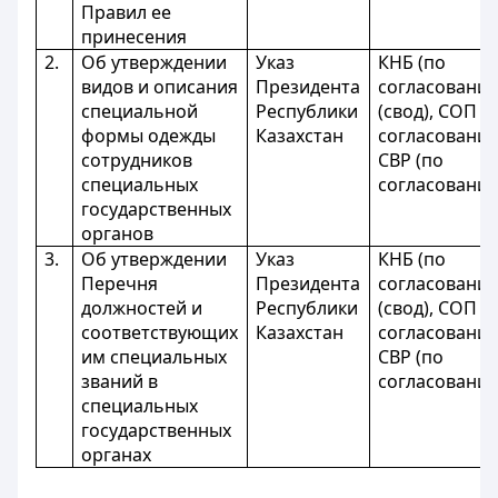
Правил ее
принесения
2.
Об утверждении
Указ
КНБ (по
видов и описания
Президента
согласовани
специальной
Республики
(свод), СОП (
формы одежды
Казахстан
согласованию
сотрудников
СВР (по
специальных
согласовани
государственных
органов
3.
Об утверждении
Указ
КНБ (по
Перечня
Президента
согласовани
должностей и
Республики
(свод), СОП (
соответствующих
Казахстан
согласованию
им специальных
СВР (по
званий в
согласовани
специальных
государственных
органах