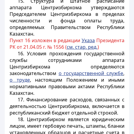
15. Структура и штатное расписание
аппарата Центризбиркома утверждаются
Председателем Центризбиркома в пределах
численности и фонда оплаты труда,
определяемых Правительством Республики
Казахстан.
Пункт 16 изложен в редакции
Указа
Президента
РК от 21.04.05 г. № 1556 (
см. стар. ред.
)
16.
Условия прохождения государственной
службы сотрудниками аппарата
Центризбиркома определяются
законодательством
о государственной службе
,
о труде
, настоящим Положением и иными
нормативными правовыми актами Республики
Казахстан.
17. Финансирование расходов, связанных с
деятельностью Центризбиркома, включается в
республиканский бюджет отдельной строкой.
18. Центризбирком является юридическим
лицом, имеет гербовую печать, штампы, бланки
установленных образцов и расчетные счета в