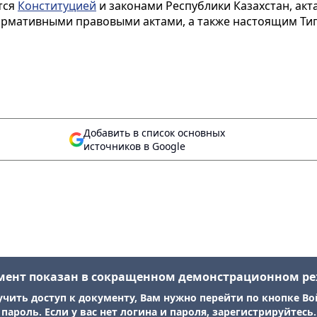
тся
Конституцией
и законами Республики Казахстан, акт
нормативными правовыми актами, а также настоящим Т
Добавить в список основных
источников в Google
мент показан в сокращенном демонстрационном р
учить доступ к документу, Вам нужно перейти по кнопке Во
пароль. Если у вас нет логина и пароля, зарегистрируйтесь.