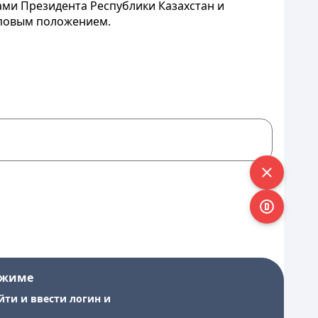
ами Президента Республики Казахстан и
иповым положением.
ежиме
йти и ввести логин и