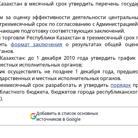
Казахстан в месячный срок утвердить перечень госуда
ым за оценку эффективности деятельности центральн
трехмесячный срок по согласованию с Администрацией
ючающие подготовку соответствующих заключений.
и торговли Республики Казахстан в трехмесячный срок
дить
формат заключения
о результатах общей оценк
ганов.
Казахстан: до 1 декабря 2010 года утвердить графи
местных исполнительных органов;
ик осуществлять не позднее 1 декабря года, предше
дарственных и местных исполнительных органов.
трехмесячный срок разработать и утвердить
порядок
пр
бластного бюджета, бюджетов города республиканског
).
Добавить в список основных
источников в Google