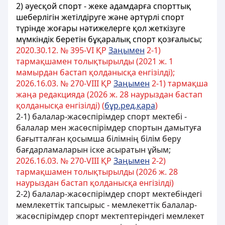
2) әуесқой спорт - жеке адамдарға спорттық
шеберлiгiн жетiлдiруге және әртүрлі спорт
түрiнде жоғары нәтижелерге қол жеткізуге
мүмкiндiк беретiн бұқаралық спорт қозғалысы;
2020.30.12. № 395-VI ҚР
Заңымен
2-1)
тармақшамен толықтырылды (2021 ж. 1
мамырдан бастап қолданысқа енгізілді);
2026.16.03. № 270-VIII ҚР
Заңымен
2-1) тармақша
жаңа редакцияда (2026 ж. 28 наурыздан бастап
қолданысқа енгізілді) (
бұр.ред.қара
)
2-1) балалар-жасөспірімдер спорт мектебі -
балалар мен жасөспірімдер спортын дамытуға
бағытталған қосымша білімнің білім беру
бағдарламаларын іске асыратын ұйым;
2026.16.03. № 270-VIII ҚР
Заңымен
2-2)
тармақшамен толықтырылды (2026 ж. 28
наурыздан бастап қолданысқа енгізілді)
2-2) балалар-жасөспірімдер спорт мектебіндегі
мемлекеттік тапсырыс - мемлекеттік балалар-
жасөспірімдер спорт мектептеріндегі мемлекет