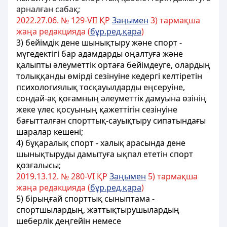
арналған сабақ;
2022.27.06. № 129-VII ҚР
Заңымен
3) тармақша
жаңа редакцияда (
бұр.ред.қара
)
3) бейімдік дене шынықтыру және спорт -
мүгедектігі бар адамдарды оңалтуға және
қалыпты әлеуметтік ортаға бейімдеуге, олардың
толыққанды өмірді сезінуіне кедергі келтіретін
психологиялық тосқауылдарды еңсеруіне,
сондай-ақ қоғамның әлеуметтік дамуына өзінің
жеке үлес қосуының қажеттігін сезінуіне
бағытталған спорттық-сауықтыру сипатындағы
шаралар кешені;
4) бұқаралық спорт - халық арасында дене
шынықтыруды дамытуға ықпал ететін спорт
қозғалысы;
2019.13.12. № 280-VI ҚР
Заңымен
5) тармақша
жаңа редакцияда (
бұр.ред.қара
)
5) бірыңғай спорттық сыныптама -
спортшылардың, жаттықтырушылардың
шеберлік деңгейін немесе