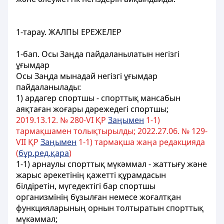
1-тарау. ЖАЛПЫ ЕРЕЖЕЛЕР
1-бап. Осы Заңда пайдаланылатын негiзгi
ұғымдар
Осы Заңда мынадай негiзгi ұғымдар
пайдаланылады:
1) ардагер спортшы - спорттық мансабын
аяқтаған жоғары дәрежедегі спортшы;
2019.13.12. № 280-VI ҚР
Заңымен
1-1)
тармақшамен толықтырылды; 2022.27.06. № 129-
VII ҚР
Заңымен
1-1) тармақша жаңа редакцияда
(
бұр.ред.қара
)
1-1) арнаулы спорттық мүкәммал - жаттығу және
жарыс әрекетінің қажетті құрамдасын
білдіретін, мүгедектігі бар спортшы
организмінің бұзылған немесе жоғалтқан
функцияларының орнын толтыратын спорттық
мүкәммал;