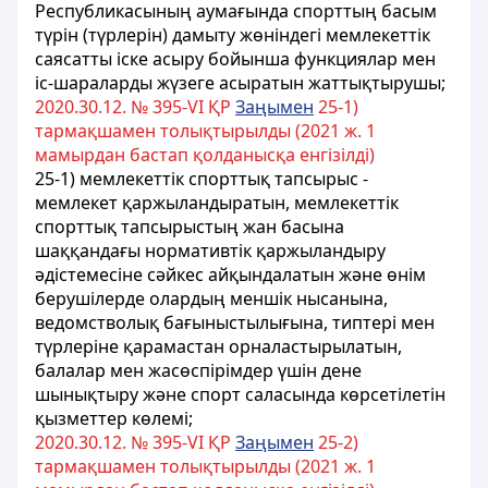
Республикасының аумағында
спорттың басым
түрін
(түрлерін) дамыту жөніндегі мемлекеттік
саясатты іске асыру бойынша функциялар мен
іс-шараларды жүзеге асыратын жаттықтырушы;
2020.30.12. № 395-VI ҚР
Заңымен
25-1)
тармақшамен толықтырылды (2021 ж. 1
мамырдан бастап қолданысқа енгізілді)
25-1) мемлекеттік спорттық тапсырыс -
мемлекет қаржыландыратын, мемлекеттік
спорттық тапсырыстың жан басына
шаққандағы нормативтік қаржыландыру
әдістемесіне сәйкес айқындалатын және өнім
берушілерде олардың меншік нысанына,
ведомстволық бағыныстылығына, типтері мен
түрлеріне қарамастан орналастырылатын,
балалар мен жасөспірімдер үшін дене
шынықтыру және спорт саласында көрсетілетін
қызметтер көлемі;
2020.30.12. № 395-VI ҚР
Заңымен
25-2)
тармақшамен толықтырылды (2021 ж. 1