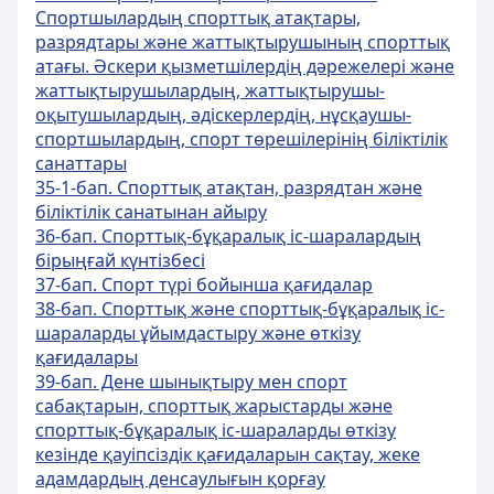
Спортшылардың спорттық атақтары,
разрядтары және жаттықтырушының спорттық
атағы. Әскери қызметшілердің дәрежелері және
жаттықтырушылардың, жаттықтырушы-
оқытушылардың, әдіскерлердің, нұсқаушы-
спортшылардың, спорт төрешілерінің біліктілік
санаттары
35-1-бап. Спорттық атақтан, разрядтан және
біліктілік санатынан айыру
36-бап. Спорттық-бұқаралық іс-шаралардың
бірыңғай күнтізбесі
37-бап. Спорт түрі бойынша қағидалар
38-бап. Спорттық және спорттық-бұқаралық іс-
шараларды ұйымдастыру және өткізу
қағидалары
39-бап. Дене шынықтыру мен спорт
сабақтарын, спорттық жарыстарды және
спорттық-бұқаралық іс-шараларды өткізу
кезінде қауіпсіздік қағидаларын сақтау, жеке
адамдардың денсаулығын қорғау