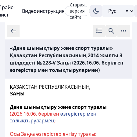
Старая
Прайс-
Видеоинструкция
версия
лист
сайта
«Дене шынықтыру және спорт туралы»
Қазақстан Республикасының 2014 жылғы 3
шілдедегі № 228-V Заңы (2026.16.06. берілген
өзгерістер мен толықтырулармен)
ҚАЗАҚСТАН РЕСПУБЛИКАСЫНЫҢ
ЗАҢЫ
Дене шынықтыру және спорт туралы
(2026.16.06. берілген
өзгерістер мен
толықтырулармен
)
Осы Заңға өзгерістер енгізу туралы: