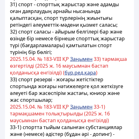
31) спорт - спорттық жарыстар және адамды
оған даярлаудың арнайы нысанында
қалыптасқан, спорт түрлерінің жиынтығы
ретіндегі әлеуметтік-мәдени қызмет саласы;
32) спорт саласы - айырым белгілері бар және
өзінде бір немесе бірнеше спорттық жарыстар
түрі (бағдарламалары) қамтылатын спорт
түрінің бір бөлігі;
2025.15.04. № 183-VIII ҚР
Заңымен
33) тармақша
өзгертілді (2025 ж. 16 маусымнан бастап
қолданысқа енгізілді) (
бұр.ред.қара
)
33) спорт резерві -
жоғары жетістіктер
спортында жоғары нəтижелерге
қол жеткізуге
әлеуеті бар
жасөспірім жастағы, юниор жəне
жас
спортшылар;
2025.15.04. № 183-VIII ҚР
Заңымен
33-1)
тармақшамен толықтырылды (2025 ж. 16
маусымнан бастап қолданысқа енгізілді)
33-1) спортта тыйым салынған субстанциялар
жəне (немесе) əдістер (бұдан əрі - допинг) -