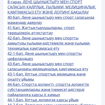
8-тарау. ДЕНЕ ШЫНЫҚТЫРУ МЕН СПОРТ
САЛАСЫН КАДРЛЫҚ, ҒЫЛЫМИ, МЕДИЦИНАЛЫҚ
ҚАМТАМАСЫЗ ЕТУ ЖӘНЕ ДОПИНГ-БАҚЫЛАУ
40-бап. Дене шынықтыру мен спорт саласында
мамандар даярлау
41-бап. Жаттықтырушыларды, спорт
төрешілерін аттестаттау
42-бап. Дене шынықтыру мен спортты
дамытуды ғылыми-әдістемелік және ғылыми-
техникалық қамтамасыз ету
42-1-бап. Дене шынықтыру мен спортты
цифрландыру
43-бап. Дене шынықтыру мен спорт
саласындағы медициналық қамтамасыз ету
43-1-бап. Ұлттық спорттық медицина жəне
оңалту ұйымы
44-бап. Спортта допингті, спортта допингтік
субстанцияларды және (немесе) әдістерді
пайдалануға қарсы іс-қимыл
44-1-бап. Ұлттық допингке қарсы ұйым