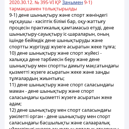
2020.30.12. № 395-VI ҚР
Заңымен
9-1)
тармақшамен толықтырылды
9-1) дене шынықтыру және спорт жөніндегі
нұсқаушы - кәсіптік білімі бар, оқу-жаттығу
процесін практикалық қамтамасыз етуді, дене
шынықтыру-сауықтыру іс-шараларын, оның
ішінде бейімдік дене шынықтыруды және
спортты жүргізуді жүзеге асыратын жеке тұлға;
10) дене шынықтыру және спорт жүйесi -
халыққа дене тәрбиесiн беру және дене
шынықтыру мен спортты дамыту мақсатындағы
қызметтi жүзеге асыратын жеке және заңды
тұлғалардың жиынтығы;
11) дене шынықтыру және спорт саласындағы
маман - дене шынықтыру және спорт
саласындағы қызметті жүзеге асыратын жеке
адам;
12) дене шынықтыру мен спорт саласындағы
уәкiлеттi орган - дене шынықтыру мен спорт
саласындағы басшылықты және салааралық