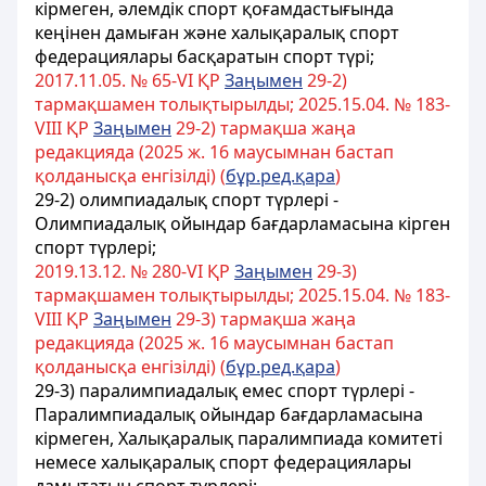
кірмеген, әлемдік спорт қоғамдастығында
кеңінен дамыған және халықаралық спорт
федерациялары басқаратын спорт түрі;
2017.11.05. № 65-VІ ҚР
Заңымен
29-2)
тармақшамен толықтырылды; 2025.15.04. № 183-
VIII ҚР
Заңымен
29-2) тармақша жаңа
редакцияда (2025 ж. 16 маусымнан бастап
қолданысқа енгізілді) (
бұр.ред.қара
)
29-2) олимпиадалық спорт түрлері -
Олимпиадалық ойындар бағдарламасына кірген
спорт түрлері;
2019.13.12. № 280-VI ҚР
Заңымен
29-3)
тармақшамен толықтырылды; 2025.15.04. № 183-
VIII ҚР
Заңымен
29-3) тармақша жаңа
редакцияда (2025 ж. 16 маусымнан бастап
қолданысқа енгізілді) (
бұр.ред.қара
)
29-3) паралимпиадалық емес спорт түрлері -
Паралимпиадалық ойындар бағдарламасына
кірмеген, Халықаралық паралимпиада комитеті
немесе халықаралық спорт федерациялары