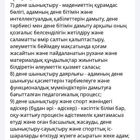
7) дене шынықтыру - мәдениеттiң құрамдас
бөлiгi, адамның дене бітімін және
интеллектуалдық қабілеттерін дамыту, дене
тәрбиесі мен дене бітімін дамыту арқылы оның
қозғалыс белсенділігін жетілдіру және
саламатты өмір салтын қалыптастыру,
әлеуметтік бейімдеу мақсатында қоғам
жасайтын және пайдаланатын рухани және
материалдық құндылықтар жиынтығын
білдіретін әлеуметтiк қызмет саласы;
8) дене шынықтыру даярлығы - адамның дене
шынығуы қасиеттерін тәрбиелеуге және
функционалдық мүмкіндіктерін дамытуға
бағытталған педагогикалық процесс;
9) дене шынықтыру және спорт жөнiндегi
әдiскер (бұдан әрi - әдiскер) - кәсіптік білімі бар,
оқу-жаттығу процесін әдiстемелiк қамтамасыз
етудi және оған басшылық жасауды, дене
шынықтыру-сауықтыру және спорттық іс-
шараларды өткізуді жүзеге асыратын жеке адам;