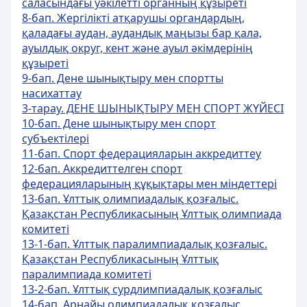
саласындағы уәкiлеттi органның құзыретi
8-бап. Жергілікті атқарушы органдардың,
қаладағы аудан, аудандық маңызы бар қала,
ауылдық округ, кент және ауыл әкімдерінің
құзыреті
9-бап. Дене шынықтыру мен спортты
насихаттау
3-тарау. ДЕНЕ ШЫНЫҚТЫРУ МЕН СПОРТ ЖҮЙЕСІ
10-бап. Дене шынықтыру мен спорт
субъектілері
11-бап. Спорт федерацияларын аккредиттеу
12-бап. Аккредиттелген спорт
федерацияларының құқықтары мен міндеттері
13-бап. Ұлттық олимпиадалық қозғалыс.
Қазақстан Республикасының Ұлттық олимпиада
комитетi
13-1-бап. Ұлттық паралимпиадалық қозғалыс.
Қазақстан Республикасының Ұлттық
паралимпиада комитеті
13-2-бап. Ұлттық сурдлимпиадалық қозғалыс
14-бап. Арнайы олимпиадалық қозғалыс,