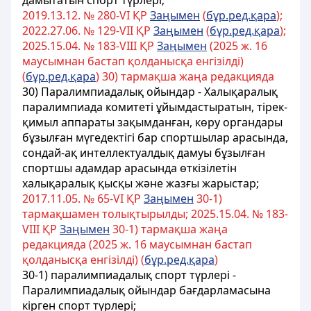
дамытатын спорт түрлері;
2019.13.12. № 280-VI ҚР
Заңымен
(
бұр.ред.қара
);
2022.27.06. № 129-VII ҚР
Заңымен
(
бұр.ред.қара
);
2025.15.04. № 183-VIII ҚР
Заңымен
(2025 ж. 16
маусымнан бастап қолданысқа енгізілді)
(
бұр.ред.қара
) 30) тармақша жаңа редакцияда
30) Паралимпиадалық ойындар - Халықаралық
паралимпиада комитеті ұйымдастыратын, тірек-
қимыл аппараты зақымданған, көру органдары
бұзылған мүгедектігі бар спортшылар арасында,
сондай-ақ интеллектуалдық дамуы бұзылған
спортшы адамдар арасында өткізілетін
халықаралық қысқы жəне жазғы жарыстар;
2017.11.05. № 65-VІ ҚР
Заңымен
30-1)
тармақшамен толықтырылды; 2025.15.04. № 183-
VIII ҚР
Заңымен
30-1) тармақша жаңа
редакцияда (2025 ж. 16 маусымнан бастап
қолданысқа енгізілді) (
бұр.ред.қара
)
30-1) паралимпиадалық спорт түрлері -
Паралимпиадалық ойындар бағдарламасына
кірген спорт түрлері;