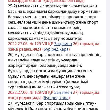
мамырдан бастап қолданысқа енгізілді)
25-2) мемлекеттік спорттық тапсырыстың жан
басына шаққандағы қаржыландыру нормативі -
балалар мен жасөспірімдерге арналған спорт
секциялары үшін дене шынықтыру және спорт
саласында көрсетілетін қызметтердің
мемлекеттік кепілдендірілген құнының
қаржылық қамтамасыз ету нормативі;
2022.27.06. № 129-VII ҚР
Заңымен
26) тармақша
жаңа редакцияда (
бұр.ред.қара
)
26) мүгедектігі бар спортшы - тыныс-тіршілігінің
шектелуіне алып келетін аурулардан,
жарақаттардан, олардың салдарынан,
бұзылулардан организм функциялары үнемі
бұзылып, денсаулығы нашарлаған және
спорттың қолжетімді түрімен (қолжетімді
түрлерімен) айналысатын жеке тұлға;
2022.27.06. № 129-VII ҚР
Заңымен
27) тармақша
жаңа редакцияда (
бұр.ред.қара
)
27) мүгедектігі бар спортшыларды сыныптау -
мүгедектігі бар спортшыларға функционалдық