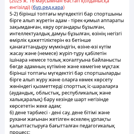
(2025 ж. 16 маусымнан бастап қолданысқа
енгізілді) (
бұр.ред.қара
)
5-2) бірінші топтағы мүгедектігі бар спортшыны
бірге алып жүретін адам - тірек-қимыл аппараты
зақымданған, көру органдары бұзылған,
интеллектуалдық дамуы бұзылған, өзінің негізгі
өмірлік қажеттіліктерін өз бетінше
қанағаттандыру мүмкіндігін, өзіне-өзі күтім
жасау жəне (немесе) жүріп-тұру қабілетін
ішінара немесе толық жоғалтуына байланысты
бөгде адамның күтіміне жəне көмегіне мұқтаж
бірінші топтағы мүгедектігі бар спортшыларды
бірге алып жүру жəне оларға көмек көрсету
жөніндегі қызметтерді спорттық іс-шараларға
(аудандық, облыстық, республикалық жəне
халықаралық) бару кезінде шарт негізінде
көрсететін жеке адам;
6) дене тәрбиесi - денi сау, дене бiтiмi және
рухани жағынан жетiлген өскелең ұрпақты
қалыптастыруға бағытталған педагогикалық
процесс;