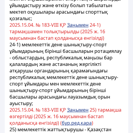
ұйымдастыру және өткізу болып табылатын
мектеп оқушылары арасындағы спорттық
қозғалыс;
2025.15.04. № 183-VIII ҚР
Заңымен
24-1)
тармақшамен толықтырылды (2025 ж. 16
маусымнан бастап қолданысқа енгізілді)
24-1) мемлекеттік дене шынықтыру-спорт
ұйымдарының бірінші басшыларын ротациялау
- облыстардың, республикалық маңызы бар
қалалардың жəне астананың жергілікті
атқарушы органдарының қарамағындағы
республикалық мемлекеттік дене шынықтыру-
спорт ұйымдары мен мемлекеттік дене
шынықтыру-спорт ұйымдарының бірінші
басшылары арасындағы лауазымдық орын
ауыстыру;
2025.15.04. № 183-VIII ҚР
Заңымен
25) тармақша
өзгертілді (2025 ж. 16 маусымнан бастап
қолданысқа енгізілді) (
бұр.ред.қара
)
25) мемлекеттiк жаттықтырушы - Қазақстан