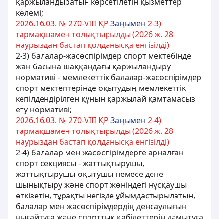
қаржыландыратын көрсетілетін қызметтер
көлемі;
2026.16.03. № 270-VIII ҚР
Заңымен
2-3)
тармақшамен толықтырылды (2026 ж. 28
наурыздан бастап қолданысқа енгізілді)
2-3) балалар-жасөспірімдер спорт мектебінде
жан басына шаққандағы қаржыландыру
нормативі - мемлекеттік балалар-жасөспірімдер
спорт мектептерінде оқытудың мемлекеттік
кепілдендірілген құнын қаржылай қамтамасыз
ету нормативі;
2026.16.03. № 270-VIII ҚР
Заңымен
2-4)
тармақшамен толықтырылды (2026 ж. 28
наурыздан бастап қолданысқа енгізілді)
2-4) балалар мен жасөспірімдерге арналған
спорт секциясы - жаттықтырушы,
жаттықтырушы-оқытушы немесе дене
шынықтыру жəне спорт жөніндегі нұсқаушы
өткізетін, тұрақты негізде ұйымдастырылатын,
балалар мен жасөспірімдердің денсаулығын
нығайтуға жəне спорттық қабілеттерін дамытуға