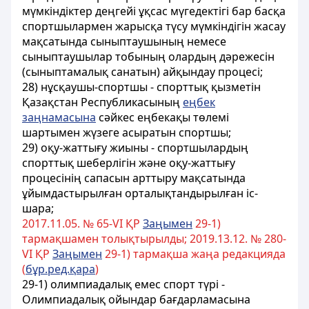
мүмкіндіктер деңгейі ұқсас мүгедектігі бар басқа
спортшылармен жарысқа түсу мүмкіндігін жасау
мақсатында сыныптаушының немесе
сыныптаушылар тобының олардың дәрежесін
(сыныптамалық санатын) айқындау процесі;
28) нұсқаушы-спортшы - спорттық қызметін
Қазақстан Республикасының
еңбек
заңнамасына
сәйкес еңбекақы төлемі
шартымен жүзеге асыратын спортшы;
29) оқу-жаттығу жиыны - спортшылардың
спорттық шеберлігін және оқу-жаттығу
процесінің сапасын арттыру мақсатында
ұйымдастырылған орталықтандырылған іс-
шара;
2017.11.05. № 65-VІ ҚР
Заңымен
29-1)
тармақшамен толықтырылды; 2019.13.12. № 280-
VI ҚР
Заңымен
29-1) тармақша жаңа редакцияда
(
бұр.ред.қара
)
29-1) олимпиадалық емес спорт түрі -
Олимпиадалық ойындар бағдарламасына