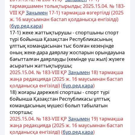
тармақшамен толықтырылды; 2025.15.04. № 183-
VIII ҚР
Заңымен
17-1) тармақша өзгертілді (2025
ж. 16 маусымнан бастап қолданысқа енгізілді)
(
бұр.ред.қара
)
17-1) жеке жаттықтырушы - спортшыны спорт
түрі бойынша Қазақстан Республикасының
ұлттық командасынан
тыс болған кезеңінде
оның жеке-дара даярлау жоспарын орындауына
бағытталған даярлауды (кемінде үш жыл) жүзеге
асыратын жаттықтырушы;
2025.15.04. № 183-VIII ҚР
Заңымен
18) тармақша
жаңа редакцияда (2025 ж. 16 маусымнан бастап
қолданысқа енгізілді) (
бұр.ред.қара
)
18) жоғары дəрежелі спортшы - спорт түрі
бойынша Қазақстан Республикасы ұлттық
командасының мүшесі болып табылатын
спортшы;
2025.15.04. № 183-VIII ҚР
Заңымен
19) тармақша
жаңа редакцияда (2025 ж. 16 маусымнан бастап
қолданысқа енгізілді) (
бұр.ред.қара
)