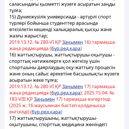
саласындағы қызметтi жүзеге асыратын заңды
тұлға;
15) Дүниежүзілік универсиада - әртүрлі спорт
түрлерi бойынша студенттер арасында
өткiзiлетiн кешенді халықаралық қысқы және
жазғы жарыстар;
2019.13.12. № 280-VI ҚР
Заңымен
16) тармақша
жаңа редакцияда (
бұр.ред.қара
)
16) жаттықтырушы, жаттықтырушы-оқытушы -
спорттық нәтижелерге қол жеткізу үшін
спортшыны даярлаудың оқу-жаттығу процесін
және оның сайыс әрекетіне басшылықты жүзеге
асыратын жеке тұлға;
2019.13.12. № 280-VI ҚР
Заңымен
17) тармақша
жаңа редакцияда (
бұр.ред.қара
); 2025.15.04. №
183-VIII ҚР
Заңымен
17) тармақша өзгертілді
(2025 ж. 16 маусымнан бастап қолданысқа
енгізілді) (
бұр.ред.қара
)
17) жаттықтырушыны, жаттықтырушы-
оқытушыны, спорттық медицина жөніндегі