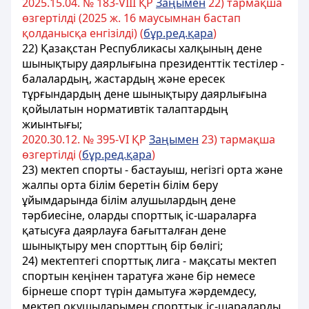
2025.15.04. № 183-VIII ҚР
Заңымен
22) тармақша
өзгертілді (2025 ж. 16 маусымнан бастап
қолданысқа енгізілді) (
бұр.ред.қара
)
22)
Қазақстан Республикасы халқының дене
шынықтыру даярлығына президенттік тестілер
-
балалардың, жастардың және ересек
тұрғындардың дене шынықтыру даярлығына
қойылатын нормативтік талаптардың
жиынтығы;
2020.30.12. № 395-VI ҚР
Заңымен
23) тармақша
өзгертілді (
бұр.ред.қара
)
23) мектеп спорты - бастауыш, негізгі орта және
жалпы орта білім беретін білім беру
ұйымдарында білім алушылардың дене
тәрбиесіне, оларды спорттық іс-шараларға
қатысуға даярлауға бағытталған дене
шынықтыру мен спорттың бір бөлігі;
24) мектептегі спорттық лига - мақсаты мектеп
спортын кеңінен таратуға және бір немесе
бірнеше спорт түрін дамытуға жәрдемдесу,
мектеп оқушыларымен спорттық іс-шараларды