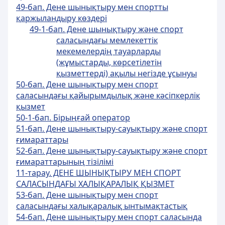
49-бап. Дене шынықтыру мен спортты
қаржыландыру көздері
49-1-бап. Дене шынықтыру жəне спорт
саласындағы мемлекеттік
мекемелердің тауарларды
(жұмыстарды, көрсетілетін
қызметтерді) ақылы негізде ұсынуы
50-бап. Дене шынықтыру мен спорт
саласындағы қайырымдылық және кәсіпкерлік
қызмет
50-1-бап. Бірыңғай оператор
51-бап. Дене шынықтыру-сауықтыру және спорт
ғимараттары
52-бап. Дене шынықтыру-сауықтыру және спорт
ғимараттарының тізілімі
11-тарау. ДЕНЕ ШЫНЫҚТЫРУ МЕН СПОРТ
САЛАСЫНДАҒЫ ХАЛЫҚАРАЛЫҚ ҚЫЗМЕТ
53-бап. Дене шынықтыру мен спорт
саласындағы халықаралық ынтымақтастық
54-бап. Дене шынықтыру мен спорт саласында