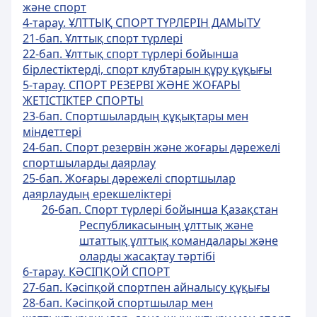
және спорт
4-тарау. ҰЛТТЫҚ СПОРТ ТҮРЛЕРІН ДАМЫТУ
21-бап. Ұлттық спорт түрлері
22-бап. Ұлттық спорт түрлері бойынша
бірлестіктерді, спорт клубтарын құру құқығы
5-тарау. СПОРТ РЕЗЕРВІ ЖӘНЕ ЖОҒАРЫ
ЖЕТІСТІКТЕР СПОРТЫ
23-бап. Спортшылардың құқықтары мен
міндеттері
24-бап. Спорт резервін және жоғары дәрежелі
спортшыларды даярлау
25-бап. Жоғары дәрежелі спортшылар
даярлаудың ерекшеліктері
26-бап. Спорт түрлері бойынша Қазақстан
Республикасының ұлттық және
штаттық ұлттық командалары және
оларды жасақтау тәртібі
6-тарау. КӘСІПҚОЙ СПОРТ
27-бап. Кәсіпқой спортпен айналысу құқығы
28-бап. Кәсіпқой спортшылар мен