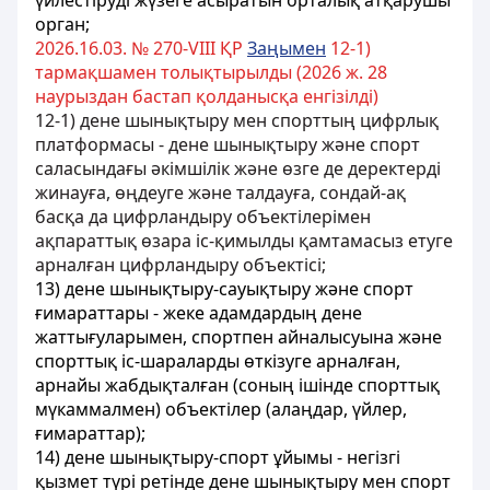
үйлестiрудi жүзеге асыратын орталық атқарушы
орган;
2026.16.03. № 270-VIII ҚР
Заңымен
12-1)
тармақшамен толықтырылды (2026 ж. 28
наурыздан бастап қолданысқа енгізілді)
12-1) дене шынықтыру мен спорттың цифрлық
платформасы - дене шынықтыру жəне спорт
саласындағы əкімшілік жəне өзге де деректерді
жинауға, өңдеуге жəне талдауға, сондай-ақ
басқа да цифрландыру объектілерімен
ақпараттық өзара іс-қимылды қамтамасыз етуге
арналған цифрландыру объектісі;
13) дене шынықтыру-сауықтыру және спорт
ғимараттары - жеке адамдардың дене
жаттығуларымен, спортпен айналысуына және
спорттық іс-шараларды өткізуге арналған,
арнайы жабдықталған (соның ішінде спорттық
мүкаммалмен) объектiлер (алаңдар, үйлер,
ғимараттар);
14) дене шынықтыру-спорт ұйымы - негізгі
қызмет түрі ретінде дене шынықтыру мен спорт