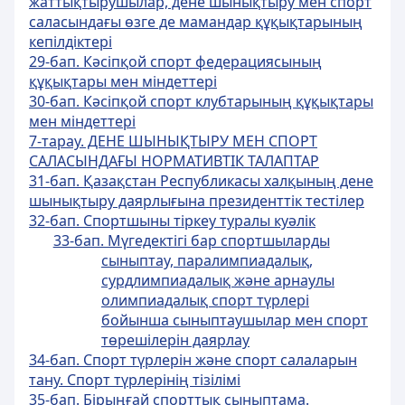
жаттықтырушылар, дене шынықтыру мен спорт
саласындағы өзге де мамандар құқықтарының
кепілдіктері
29-бап. Кәсіпқой спорт федерациясының
құқықтары мен міндеттері
30-бап. Кәсіпқой спорт клубтарының құқықтары
мен міндеттері
7-тарау. ДЕНЕ ШЫНЫҚТЫРУ МЕН СПОРТ
САЛАСЫНДАҒЫ НОРМАТИВТІК ТАЛАПТАР
31-бап. Қазақстан Республикасы халқының дене
шынықтыру даярлығына президенттік тестілер
32-бап. Спортшыны тіркеу туралы куәлік
33-бап. Мүгедектігі бар спортшыларды
сыныптау, паралимпиадалық,
сурдлимпиадалық және арнаулы
олимпиадалық спорт түрлері
бойынша сыныптаушылар мен спорт
төрешілерін даярлау
34-бап. Спорт түрлерін және спорт салаларын
тану. Спорт түрлерінің тізілімі
35-бап. Бірыңғай спорттық сыныптама.