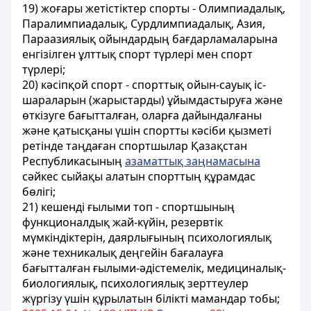
19) жоғары жетістіктер спорты - Олимпиадалық,
Паралимпиадалық, Сурдлимпиадалық, Азия,
Параазиялық ойындардың бағдарламаларына
енгізілген ұлттық спорт түрлері мен спорт
түрлері;
20) кәсiпқой спорт - спорттық ойын-сауық іс-
шараларын (жарыстарды) ұйымдастыруға және
өткізуге бағытталған, оларға дайындалғаны
және қатысқаны үшін спортты кәсіби қызметі
ретінде таңдаған спортшылар Қазақстан
Республикасының
азаматтық заңнамасына
сәйкес сыйақы алатын спорттың құрамдас
бөлігі;
21) кешендi ғылыми топ - спортшының
функционалдық жай-күйін, резервтік
мүмкіндіктерін, даярлығының психологиялық
және техникалық деңгейін бағалауға
бағытталған ғылыми-әдiстемелiк, медициналық-
биологиялық, психологиялық зерттеулер
жүргiзу үшiн құрылатын бiлiктi мамандар тобы;