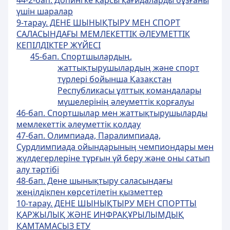
44-2-бап. Допингке қарсы қағидаларды бұзғаны
үшін шаралар
9-тарау. ДЕНЕ ШЫНЫҚТЫРУ МЕН СПОРТ
САЛАСЫНДАҒЫ МЕМЛЕКЕТТІК ӘЛЕУМЕТТІК
КЕПІЛДІКТЕР ЖҮЙЕСІ
45-бап. Спортшылардың,
жаттықтырушылардың және спорт
түрлері бойынша Қазақстан
Республикасы ұлттық командалары
мүшелерінің әлеуметтік қорғалуы
46-бап. Спортшылар мен жаттықтырушыларды
мемлекеттік әлеуметтік қолдау
47-бап. Олимпиада, Паралимпиада,
Сурдлимпиада ойындарының чемпиондары мен
жүлдегерлеріне тұрғын үй беру және оны сатып
алу тәртібі
48-бап. Дене шынықтыру саласындағы
жеңілдікпен көрсетілетін қызметтер
10-тарау. ДЕНЕ ШЫНЫҚТЫРУ МЕН СПОРТТЫ
ҚАРЖЫЛЫҚ ЖӘНЕ ИНФРАҚҰРЫЛЫМДЫҚ
ҚАМТАМАСЫЗ ЕТУ