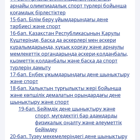
арнайы олимпиадалық спорт түрлері бойынша
қоғамдық бірлестіктер
15-бап. Білім беру ұйымдарындағы дене
тәрбиесi және спорт
16-бап. Қазақстан Республикасының Қарулы
Күштерінде, басқа да әскерлері мен әскери
құралымдарында, құқық қорғау және арнаулы
мемлекеттік органдарында әскери-қолданбалы,
қызметтік-қолданбалы және басқа да спорт
түрлерін дамыту
17-бап. Еңбек ұжымдарындағы дене шынықтыру
және спорт
18-бап. Халықтың тұрғылықты жерi бойынша
және көпшілік демалатын орындардағы дене
шынықтыру және спорт
19-бап. Бейімдік дене шынықтыру және
спорт, мүгедектігі бар адамдарды
физикалық оңалту және әлеуметтік
бейімдеу
20-бап. Түзеу мекемелеріндегі дене шынықтыру