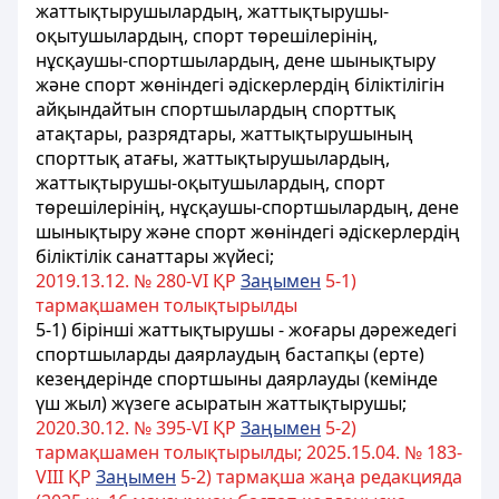
жаттықтырушылардың, жаттықтырушы-
оқытушылардың, спорт төрешілерінің,
нұсқаушы-спортшылардың, дене шынықтыру
және спорт жөніндегі әдіскерлердің біліктілігін
айқындайтын спортшылардың спорттық
атақтары, разрядтары, жаттықтырушының
спорттық атағы, жаттықтырушылардың,
жаттықтырушы-оқытушылардың, спорт
төрешілерінің, нұсқаушы-спортшылардың, дене
шынықтыру және спорт жөніндегі әдіскерлердің
біліктілік санаттары жүйесі;
2019.13.12. № 280-VI ҚР
Заңымен
5-1)
тармақшамен толықтырылды
5-1) бірінші жаттықтырушы - жоғары дәрежедегі
спортшыларды даярлаудың бастапқы (ерте)
кезеңдерінде спортшыны даярлауды (кемінде
үш жыл) жүзеге асыратын жаттықтырушы;
2020.30.12. № 395-VI ҚР
Заңымен
5-2)
тармақшамен толықтырылды; 2025.15.04. № 183-
VIII ҚР
Заңымен
5-2) тармақша жаңа редакцияда