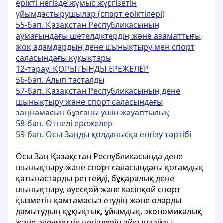
ерікті негізде жұмыс жүргізетін
ұйымдастырушылар (спорт еріктілері)
55-бап. Қазақстан Республикасының
аумағындағы шетелдіктердің және азаматтығы
жоқ адамдардың дене шынықтыру мен спорт
саласындағы құқықтары
12-тарау. ҚОРЫТЫНДЫ ЕРЕЖЕЛЕР
56-бап. Алып тасталды
57-бап. Қазақстан Республикасының дене
шынықтыру және спорт саласындағы
заңнамасын бұзғаны үшін жауаптылық
58-бап. Өтпелі ережелер
59-бап. Осы Заңды қолданысқа енгізу тәртібі
Осы Заң Қазақстан Республикасында дене
шынықтыру және спорт саласындағы қоғамдық
қатынастарды реттейдi, бұқаралық дене
шынықтыру, әуесқой және кәсiпқой спорт
қызметiн қамтамасыз етудiң және оларды
дамытудың құқықтық, ұйымдық, экономикалық
және әлеуметтiк негiздерiн айқындайды.