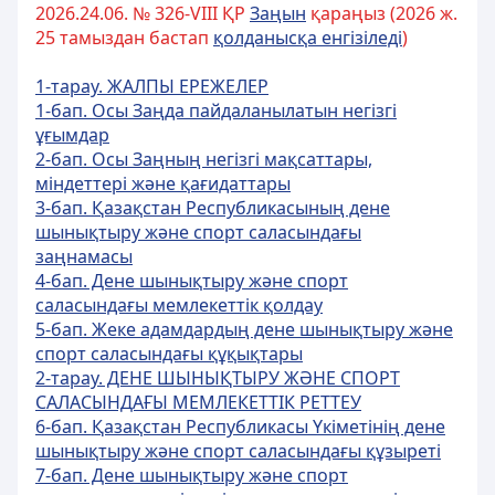
2026.24.06. № 326-VIII ҚР
Заңын
қараңыз (2026 ж.
25 тамыздан бастап
қолданысқа енгізіледі
)
1-тарау. ЖАЛПЫ ЕРЕЖЕЛЕР
1-бап. Осы Заңда пайдаланылатын негiзгi
ұғымдар
2-бап. Осы Заңның негізгі мақсаттары,
міндеттері жəне қағидаттары
3-бап. Қазақстан Республикасының дене
шынықтыру және спорт саласындағы
заңнамасы
4-бап. Дене шынықтыру және спорт
саласындағы мемлекеттiк қолдау
5-бап. Жеке адамдардың дене шынықтыру және
спорт саласындағы құқықтары
2-тарау. ДЕНЕ ШЫНЫҚТЫРУ ЖӘНЕ СПОРТ
САЛАСЫНДАҒЫ МЕМЛЕКЕТТІК РЕТТЕУ
6-бап. Қазақстан Республикасы Үкiметiнiң дене
шынықтыру және спорт саласындағы құзыретi
7-бап. Дене шынықтыру және спорт