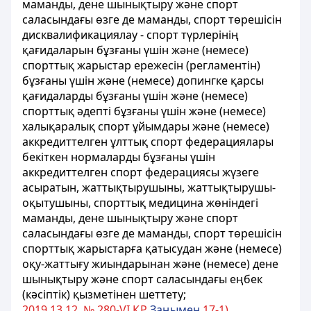
маманды, дене шынықтыру және спорт
саласындағы өзге де маманды, спорт төрешісін
дисквалификациялау - спорт түрлерінің
қағидаларын бұзғаны үшін және (немесе)
спорттық жарыстар ережесін (регламентін)
бұзғаны үшін және (немесе) допингке қарсы
қағидаларды бұзғаны үшін және (немесе)
спорттық әдепті бұзғаны үшін және (немесе)
халықаралық спорт ұйымдары және (немесе)
аккредиттелген
ұлттық
спорт федерациялары
бекіткен нормаларды бұзғаны үшін
аккредиттелген спорт федерациясы жүзеге
асыратын, жаттықтырушыны, жаттықтырушы-
оқытушыны, спорттық медицина жөніндегі
маманды, дене шынықтыру және спорт
саласындағы өзге де маманды, спорт төрешісін
спорттық жарыстарға қатысудан және (немесе)
оқу-жаттығу жиындарынан және (немесе) дене
шынықтыру және спорт саласындағы еңбек
(кәсіптік) қызметінен шеттету;
2019.13.12. № 280-VI ҚР
Заңымен
17-1)