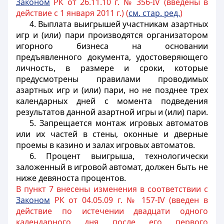
Законом
РК от 26.11.10 г. № 356-IV (введены в
действие с 1 января 2011 г.) (
см. стар. ред.
)
4. Выплата выигрышей участникам азартных
игр и (или) пари производятся организатором
игорного бизнеса на основании
предъявленного документа, удостоверяющего
личность, в размере и сроки, которые
предусмотрены правилами проводимых
азартных игр и (или) пари, но не позднее трех
календарных дней с момента подведения
результатов данной азартной игры и (или) пари.
5. Запрещается монтаж игровых автоматов
или их частей в стены, оконные и дверные
проемы в казино и залах игровых автоматов.
6. Процент выигрыша, технологически
заложенный в игровой автомат, должен быть не
ниже девяноста процентов.
В пункт 7 внесены изменения в соответствии с
Законом
РК от 04.05.09 г. № 157-IV (введен в
действие по истечении двадцати одного
календарного дня после его первого