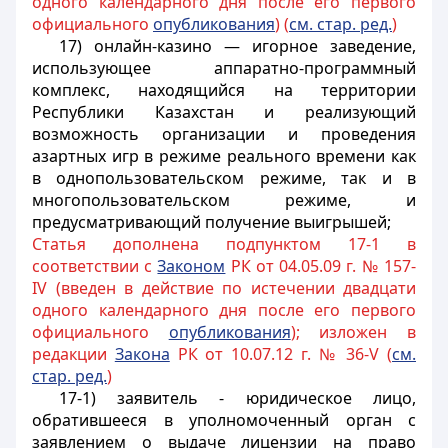
одного календарного дня после его первого
официального
опубликования
) (
см. стар. ред.
)
17) онлайн-казино — игорное заведение,
использующее аппаратно-программный
комплекс, находящийся на территории
Республики Казахстан и реализующий
возможность организации и проведения
азартных игр в режиме реального времени как
в однопользовательском режиме, так и в
многопользовательском режиме, и
предусматривающий получение выигрышей;
Статья дополнена подпунктом 17-1 в
соответствии с
Законом
РК от 04.05.09 г. № 157-
IV (введен в действие по истечении двадцати
одного календарного дня после его первого
официального
опубликования
); изложен в
редакции
Закона
РК от 10.07.12 г. № 36-V (
см.
стар. ред.
)
17-1) заявитель - юридическое лицо,
обратившееся в уполномоченный орган с
заявлением о выдаче лицензии на право