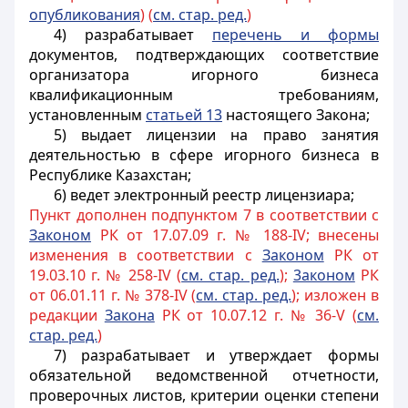
опубликования
) (
см. стар. ред.
)
4) разрабатывает
перечень и формы
документов, подтверждающих соответствие
организатора игорного бизнеса
квалификационным требованиям,
установленным
статьей 13
настоящего Закона;
5) выдает лицензии на право занятия
деятельностью в сфере игорного бизнеса в
Республике Казахстан;
6) ведет электронный реестр лицензиара;
Пункт дополнен подпунктом 7 в соответствии с
Законом
РК от 17.07.09 г. № 188-IV; внесены
изменения в соответствии с
Законом
РК от
19.03.10 г. № 258-IV (
см. стар. ред.
);
3аконом
РК
от 06.01.11 г. № 378-IV (
см. стар. ред.
); изложен в
редакции
Закона
РК от 10.07.12 г. № 36-V (
см.
стар. ред.
)
7) разрабатывает и утверждает формы
обязательной ведомственной отчетности,
проверочных листов, критерии оценки степени