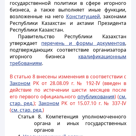
государственной политики в сфере игорного
бизнеса, а также выполняет иные функции,
возложенные на него
Конституцией
, законами
Республики Казахстан и актами Президента
Республики Казахстан.
Правительство Республики Казахстан
утверждает
перечень и формы документов
,
подтверждающих соответствие организатора
игорного бизнеса
квалификационным
требованиям
.
В статью 8 внесены изменения в соответствии с
Законом
РК от 28.08.09 г. № 192-IV (введен в
действие по истечении шести месяцев после
его первого официального
опубликования
) (
см.
стар. ред.
);
Законом
РК от 15.07.10 г. № 337-IV
(
см. стар. ред.
)
Статья 8. Компетенция уполномоченного
органа и иных государственных
органов