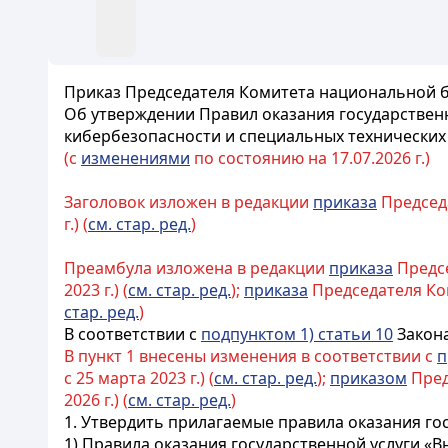
Приказ Председателя Комитета национальной бе
Об утверждении Правил оказания государствен
кибербезопасности и специальных технических
(с
изменениями
по состоянию на 17.07.2026 г.)
Заголовок изложен в редакции
приказа
Председа
г.) (
см. стар. ред.
)
Преамбула изложена в редакции
приказа
Предсе
2023 г.) (
см. стар. ред.
);
приказа
Председателя Коми
стар. ред.
)
В соответствии с
подпунктом 1) статьи 10
Закона
В пункт 1 внесены изменения в соответствии с
п
с 25 марта 2023 г.) (
см. стар. ред.
);
приказом
Пред
2026 г.) (
см. стар. ред.
)
1. Утвердить прилагаемые правила оказания гос
1) Правила оказания государственной услуги «