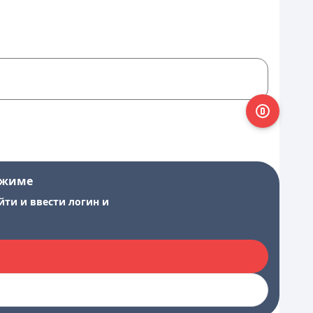
ежиме
йти и ввести логин и