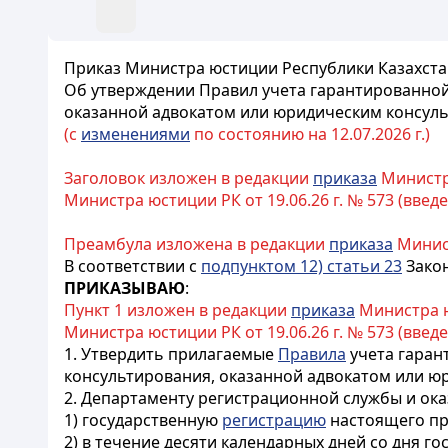
Приказ Министра юстиции Республики Казахстан
Об утверждении Правил учета гарантированно
оказанной адвокатом или юридическим консул
(с
изменениями
по состоянию на 12.07.2026 г.)
Заголовок изложен в редакции
приказа
Министра
Министра юстиции РК от 19.06.26 г. № 573 (введен
Преамбула изложена в редакции
приказа
Минист
В соответствии с
подпунктом 12) статьи 23
Закон
ПРИКАЗЫВАЮ
:
Пункт 1 изложен в редакции
приказа
Министра юс
Министра юстиции РК от 19.06.26 г. № 573 (введен
1. Утвердить прилагаемые
Правила
учета гаран
консультирования, оказанной адвокатом или ю
2. Департаменту регистрационной службы и ока
1) государственную
регистрацию
настоящего пр
2) в течение десяти календарных дней со дня г