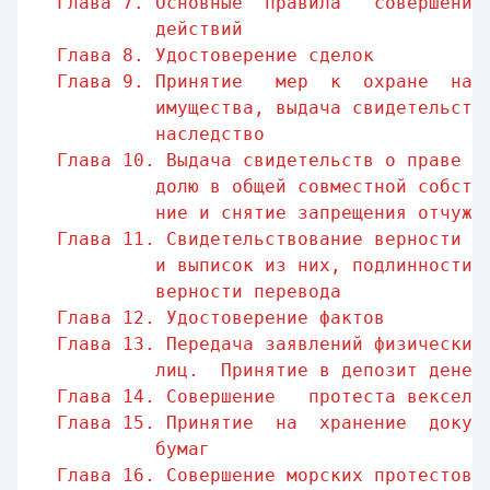
Глава 7. Основные  правила   совершения
действий                      
Глава 8. Удостоверение сделок          
Глава 9. Принятие   мер  к  охране  нас
имущества, выдача свидетельств
наследство                    
Глава 10. Выдача свидетельств о праве с
долю в общей совместной собств
ние и снятие запрещения отчужд
Глава 11. Свидетельствование верности к
и выписок из них, подлинности 
верности перевода             
Глава 12. Удостоверение фактов         
Глава 13. Передача заявлений физических
лиц.  Принятие в депозит денег
Глава 14. Совершение   протеста векселя
Глава 15. Принятие  на  хранение  докум
бумаг                         
Глава 16. Совершение морских протестов 