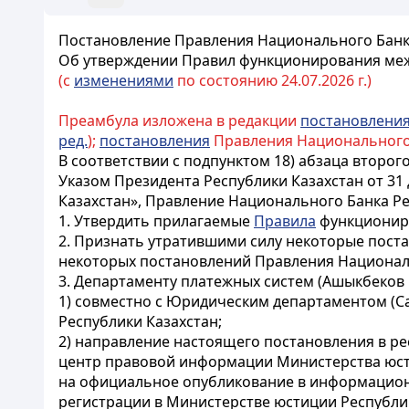
Постановление Правления Национального Банка 
Об утверждении Правил функционирования меж
(с
изменениями
по состоянию 24.07.2026 г.)
Преамбула изложена в редакции
постановлени
ред.
);
постановления
Правления Национального Бан
В соответствии с подпунктом 18) абзаца второг
Указом Президента Республики Казахстан от 31
Казахстан», Правление Национального Банка Р
1. Утвердить прилагаемые
Правила
функциониро
2. Признать утратившими силу некоторые пост
некоторых постановлений Правления Националь
3. Департаменту платежных систем (Ашыкбеков 
1) совместно с Юридическим департаментом (Са
Республики Казахстан;
2) направление настоящего постановления в ре
центр правовой информации Министерства юст
на официальное опубликование в информационн
регистрации в Министерстве юстиции Республик