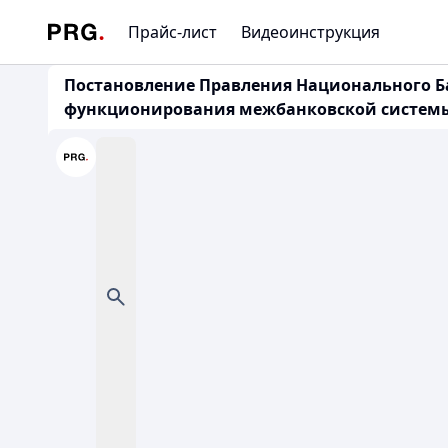
Прайс-лист
Видеоинструкция
Постановление Правления Национального Бан
функционирования межбанковской системы п