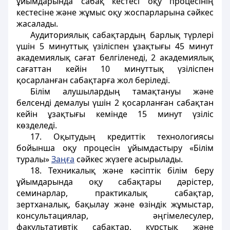
ұйымдарында сабақ кестесі оқу процесінің
кестесіне және жұмыс оқу жоспарларына сәйкес
жасалaды.
Аудиториялық сабақтардың барлық түрлері
үшін 5 минуттық үзіліспен ұзақтығы 45 минут
академиялық сағат белгіленеді, 2 академиялық
сағаттан кейін 10 минуттық үзіліспен
қосарланған сабақтарға жол беріледі.
Білім алушылардың тамақтануы және
белсенді демалуы үшін 2 қосарланған сабақтан
кейін ұзақтығы кемінде 15 минут үзіліс
көзделеді.
17. Оқытудың кредиттік технологиясы
бойынша оқу процесін ұйымдастыру «Білім
туралы»
Заңға
сәйкес жүзеге асырылады.
18. Техникалық және кәсіптік білім беру
ұйымдарында оқу сабақтары дәрістер,
семинарлар, практикалық сабақтар,
зертханалық, бақылау және өзіндік жұмыстар,
консультациялар, әңгімелесулер,
факультативтік сабақтар, курстық және