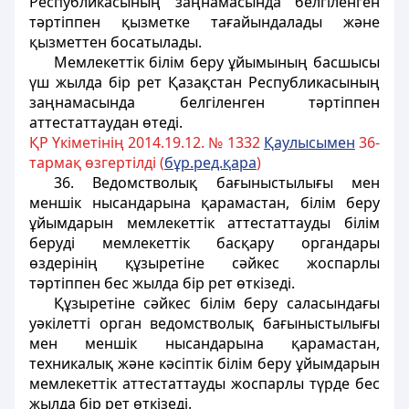
Республикасының заңнамасында белгіленген
тәртіппен қызметке тағайындалады және
қызметтен босатылады.
Мемлекеттік білім беру ұйымының басшысы
үш жылда бір рет Қазақстан Республикасының
заңнамасында белгіленген тәртіппен
аттестаттаудан өтеді.
ҚР Үкіметінің 2014.19.12. № 1332
Қаулысымен
36-
тармақ өзгертілді (
бұр.ред.қара
)
36. Ведомстволық бағыныстылығы мен
меншік нысандарына қарамастан, білім беру
ұйымдарын мемлекеттік аттестаттауды білім
беруді мемлекеттік басқару органдары
өздерінің құзыретіне сәйкес жоспарлы
тәртіппен бес жылда бір рет өткізеді.
Құзыретіне сәйкес білім беру саласындағы
уәкілетті орган ведомстволық бағыныстылығы
мен меншік нысандарына қарамастан,
техникалық және кәсіптік білім беру ұйымдарын
мемлекеттік аттестаттауды жоспарлы түрде бес
жылда бір рет өткізеді.