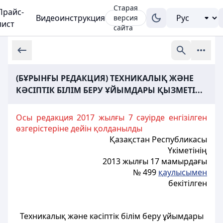
Старая
Прайс-
Видеоинструкция
версия
лист
сайта
(БҰРЫНҒЫ РЕДАКЦИЯ) ТЕХНИКАЛЫҚ ЖӘНЕ
КӘСІПТІК БІЛІМ БЕРУ ҰЙЫМДАРЫ ҚЫЗМЕТІ...
Осы редакция 2017 жылғы 7 сәуірде енгізілген
өзгерістеріне дейін қолданылды
Қазақстан Республикасы
Үкіметінің
2013 жылғы 17 мамырдағы
№ 499
қаулысымен
бекітілген
Техникалық және кәсіптік білім беру ұйымдары