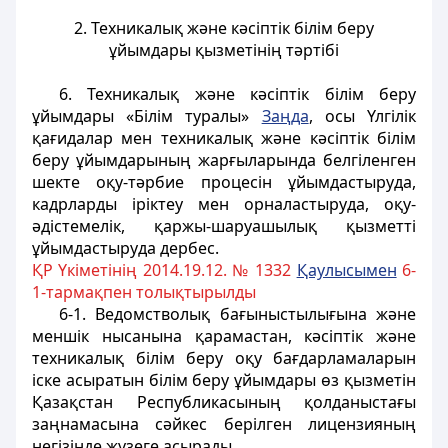
2. Техникалық және кәсіптік білім беру
ұйымдары қызметінің тәртібі
6. Техникалық және кәсіптік білім беру
ұйымдары «Білім туралы»
Заңда
, осы Үлгілік
қағидалар мен техникалық және кәсіптік білім
беру ұйымдарының жарғыларында белгіленген
шекте оқу-тәрбие процесін ұйымдастыруда,
кадрларды іріктеу мен орналастыруда, оқу-
әдістемелік, қаржы-шаруашылық қызметті
ұйымдастыруда дербес.
ҚР Үкіметінің 2014.19.12. № 1332
Қаулысымен
6-
1-тармақпен толықтырылды
6-1. Ведомстволық бағыныстылығына және
меншік нысанына қарамастан, кәсіптік және
техникалық білім беру оқу бағдарламаларын
іске асыратын білім беру ұйымдары өз қызметін
Қазақстан Республикасының қолданыстағы
заңнамасына сәйкес берілген лицензияның
негізінде жүзеге асырады.