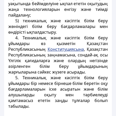
уақытында бейімделуіне ықпал ететін оқытудың
жаңа технологияларын енгізу және тиімді
пайдалану;
5) техникалық және кәсіптік білім беру
жөніндегі білім беру бағдарламалары мен
өндірісті ықпалдастыру.
4. Техникалық және кәсіптік білім беру
ұйымдары өз қызметін Қазақстан
Республикасының
Конституциясына
, Қазақстан
Республикасының заңнамасына, сондай-ақ осы
Үлгілік қағидаларға және олардың негізінде
әзірленген білім беру ұйымдарының
жарғыларына сәйкес жүзеге асырады.
5. Техникалық және кәсіптік білім беру
ұйымдары бір немесе бірнеше білім беретін оқу
бағдарламаларын іске асыратын және білім
алушыларды оқыту мен тәрбиелеуді
қамтамасыз ететін заңды тұлғалар болып
табылады.