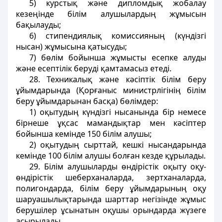
5) курстық және дипломдық жобалау
кезеңінде білім алушылардың жұмысын
бақылауды;
6) стипендиялық комиссияның (күндізгі
нысан) жұмысына қатысуды;
7) бөлім бойынша жұмысты есепке алуды
және есептілік беруді қамтамасыз етеді.
28. Техникалық және кәсіптік білім беру
ұйымдарында (Қорғаныс министрлігінің білім
беру ұйымдарынан басқа) бөлімдер:
1) оқытудың күндізгі нысанында бір немесе
бірнеше ұқсас мамандықтар мен кәсіптер
бойынша кемінде 150 білім алушы;
2) оқытудың сырттай, кешкі нысандарында
кемінде 100 білім алушы болған кезде құрылады.
29. Білім алушыларды өндірістік оқыту оқу-
өндірістік шеберханаларда, зертханаларда,
полигондарда, білім беру ұйымдарының оқу
шаруашылықтарында шарттар негізінде жұмыс
берушілер ұсынатын оқушы орындарда жүзеге
асырылады.