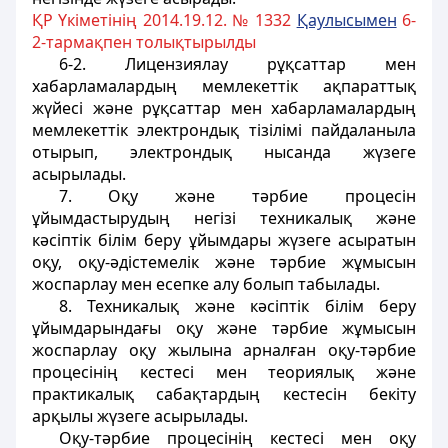
ҚР Үкіметінің 2014.19.12. № 1332
Қаулысымен
6-
2-тармақпен толықтырылды
6-2. Лицензиялау рұқсаттар мен
хабарламалардың мемлекеттік ақпараттық
жүйесі және рұқсаттар мен хабарламалардың
мемлекеттік электрондық тізілімі пайдаланыла
отырып, электрондық нысанда жүзеге
асырылады.
7. Оқу және тәрбие процесін
ұйымдастырудың негізі техникалық және
кәсіптік білім беру ұйымдары жүзеге асыратын
оқу, оқу-әдістемелік және тәрбие жұмысын
жоспарлау мен есепке алу болып табылады.
8. Техникалық және кәсіптік білім беру
ұйымдарындағы оқу және тәрбие жұмысын
жоспарлау оқу жылына арналған оқу-тәрбие
процесінің кестесі мен теориялық және
практикалық сабақтардың кестесін бекіту
арқылы жүзеге асырылады.
Оқу-тәрбие процесінің кестесі мен оқу