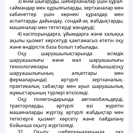
3) өнім шығаруды, шеберханалар үшін құрал-
саймандар мен құрылғыларды, зертханалар мен
кабинеттер үшін көрнекі құралдар мен
аспаптарды дайындау, сондай-ақ жабдықтарды,
машиналар мен тетіктерді жөндеуді;
4) кәсіпорындарға, ұйымдарға және халыққа
ақылы қызмет көрсетуді қамтамасыз ететін оқу
және өндірістік база болып табылады.
Оқу шаруашылықтарында өсімдік
шаруашылығы және мал шаруашылығы
технологиялары бойынша(оқу
шаруашылығының алқаптары мен
фермаларында) әртүрлі зертханалық-
практикалық сабақтар мен ауыл шаруашылық
жұмыстарының түрлері өткізіледі.
Оқу полигондарында автомобильдерді,
тракторларды, әртүрлі өзі жүретін
машиналарды жүргізу, әртүрлі жабдықтар мен
тетіктерге қызмет көрсету және пайдалану
бойынша оқыту жүргізіледі.
32. Оқыту шеберханаларында, оқу