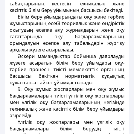
сабақтарының кестесін техникалық және
кәсіптік білім беру ұйымының басшысы бекітеді.
Білім беру ұйымдарындағы оқу және тәрбие
жұмыстарының есебі теориялық және өндірістік
оқытудың есепке алу журналдарын және оқу
сағаттарында оқу бағдарламаларының
орындалуын есепке алу табельдерін жүргізу
арқылы жүзеге асырылады.
Әскери мамандықтар бойынша даярлауды
жүзеге асыратын білім беру ұйымдары оқу-
тәрбие процесін тиісті мемлекеттік органның
басшысы бекіткен нормативтік құқықтық
құжаттарға сәйкес ұйымдастырады.
9. Оқу жұмыс жоспарлары мен оқу жұмыс
бағдарламаларын тиісті үлгілік оқу жоспарлары
мен үлгілік оқу бағдарламаларының негізінде
техникалық және кәсіптік білім беру ұйымдары
әзірлейді.
Үлгілік оқу жоспарлары мен үлгілік оқу
бағдарламалары білім берудің тиісті