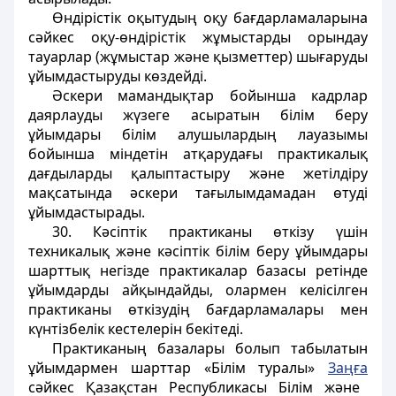
Өндірістік оқытудың оқу бағдарламаларына
сәйкес оқу-өндірістік жұмыстарды орындау
тауарлар (жұмыстар және қызметтер) шығаруды
ұйымдастыруды көздейді.
Әскери мамандықтар бойынша кадрлар
даярлауды жүзеге асыратын білім беру
ұйымдары білім алушылардың лауазымы
бойынша міндетін атқарудағы практикалық
дағдыларды қалыптастыру және жетілдіру
мақсатында әскери тағылымдамадан өтуді
ұйымдастырады.
30. Кәсіптік практиканы өткізу үшін
техникалық және кәсіптік білім беру ұйымдары
шарттық негізде практикалар базасы ретінде
ұйымдарды айқындайды, олармен келісілген
практиканы өткізудің бағдарламалары мен
күнтізбелік кестелерін бекітеді.
Практиканың базалары болып табылатын
ұйымдармен шарттар «Білім туралы»
Заңға
сәйкес Қазақстан Республикасы Білім және