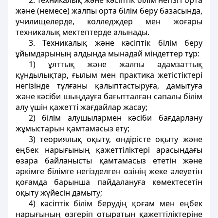
2. Техникалық және кәсіптік білім негізгі орта
және (немесе) жалпы орта білім беру базасында,
училищелерде, колледждер мен жоғары
техникалық мектептерде алынады.
3. Техникалық және кәсіптік білім беру
ұйымдарының алдында мынадай міндеттер тұр:
1) ұлттық және жалпы адамзаттық
құндылықтар, ғылым мен практика жетістіктері
негізінде тұлғаны қалыптастыруға, дамытуға
және кәсіби шыңдауға бағытталған сапалы білім
алу үшін қажетті жағдайлар жасау;
2) білім алушылармен кәсіби бағдарлану
жұмыстарын қамтамасыз ету;
3) теориялық оқыту, өндірісте оқыту және
еңбек нарығының қажеттіліктері арасындағы
өзара байланысты қамтамасыз ететін және
әркімге білімге негізделген өзінің жеке әлеуетін
қоғамда барынша пайдалануға көмектесетін
оқыту жүйесін дамыту;
4) кәсіптік білім берудің қоғам мен еңбек
нарығының өзгеріп отыратын қажеттіліктеріне