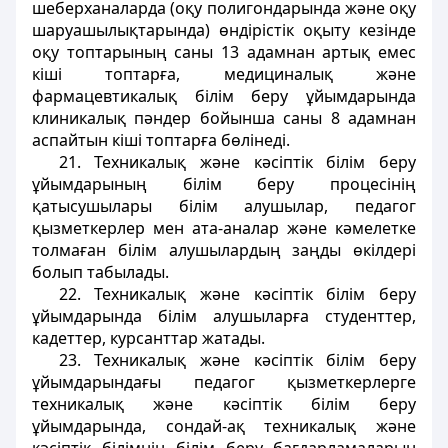
шеберханаларда (оқу полигондарында және оқу
шаруашылықтарында) өндірістік оқыту кезінде
оқу топтарының саны 13 адамнан артық емес
кіші топтарға, медициналық және
фармацевтикалық білім беру ұйымдарында
клиникалық пәндер бойынша саны 8 адамнан
аспайтын кіші топтарға бөлінеді.
21. Техникалық және кәсіптік білім беру
ұйымдарының білім беру процесінің
қатысушылары білім алушылар, педагог
қызметкерлер мен ата-аналар және кәмелетке
толмаған білім алушылардың заңды өкілдері
болып табылады.
22. Техникалық және кәсіптік білім беру
ұйымдарында білім алушыларға студенттер,
кадеттер, курсанттар жатады.
23. Техникалық және кәсіптік білім беру
ұйымдарындағы педагог қызметкерлерге
техникалық және кәсіптік білім беру
ұйымдарында, сондай-ақ техникалық және