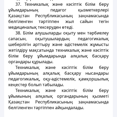
37. Техникалық және кәсіптік білім беру
ұйымдарының педагог қызметкерлері
Қазақстан Республикасының заңнамасында
белгіленген тәртіппен жыл сайын тегін
медициналық тексеруден өтеді.
38. Білім алушыларды оқыту мен тәрбиелеу
сапасын, оқытушылардың педагогикалық
шеберлігін арттыру және әдістемелік жұмысты
жетілдіру мақсатында техникалық және кәсіптік
білім беру ұйымдарында алқалық басқару
органдары құрылады.
Техникалық және кәсіптік білім беру
ұйымдарының алқалық басқару нысандары
педагогикалық, оқу-әдістемелік, қамқоршылық
кеңестер болып табылады.
Техникалық және кәсіптік білім беру
ұйымының алқалық органдарының қызметі
Қазақстан Республикасының заңнамасында
белгіленген тәртіппен айқындалады.