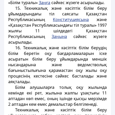
«Білім туралы»
Заңға
сәйкес жүзеге асырылады.
15. Техникалық және кәсіптік білім беру
ұйымдарындағы тіл саясаты Қазақстан
Республикасының
Конституциясына
және
«Қазақстан Республикасындағы тіл туралы» 1997
жылғы 11 шілдедегі Қазақстан
Республикасының
Заңына
сәйкес жүзеге
асырылады.
16. Техникалық және кәсіптік білім берудің
білім беретін оқу бағдарламаларын іске
асыратын білім беру ұйымдарында меншік
нысандарына және ведомстволық
бағыныстылығына қарамастан оқу жылы оқу
процесінің кестесіне сәйкес басталады және
аяқталады.
Білім алушыларға толық оқу жылында
кемінде екі рет, жылына жалпы ұзақтығы 11
аптадан көп емес, оның ішінде қысқы мерзімде
2 аптадан кем емес демалыстар белгіленеді.
Техникалық және кәсіптік білім беру