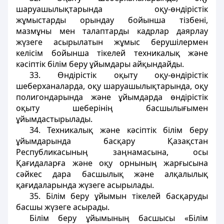
шаруашылықтарында оқу-өндірістік
жұмыстарды орындау бойынша тізбені,
мазмұны мен талаптарды кадрлар даярлау
жүзеге асырылатын жұмыс берушілермен
келісім бойынша тікелей техникалық және
кәсіптік білім беру ұйымдары айқындайды.
33. Өндірістік оқыту оқу-өндірістік
шеберханаларда, оқу шаруашылықтарында, оқу
полигондарында және ұйымдарда өндірістік
оқыту шеберінің басшылығымен
ұйымдастырылады.
34. Техникалық және кәсіптік білім беру
ұйымдарында басқару Қазақстан
Республикасының заңнамасына, осы
Қағидаларға және оқу орнының жарғысына
сәйкес дара басшылық және алқалылық
қағидаларында жүзеге асырылады.
35. Білім беру ұйымын тікелей басқаруды
басшы жүзеге асырады.
Білім беру ұйымының басшысы «Білім