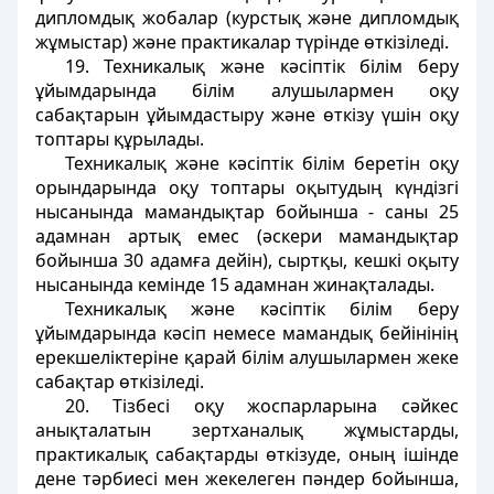
дипломдық жобалар (курстық және дипломдық
жұмыстар) және практикалар түрінде өткізіледі.
19. Техникалық және кәсіптік білім беру
ұйымдарында білім алушылармен оқу
сабақтарын ұйымдастыру және өткізу үшін оқу
топтары құрылады.
Техникалық және кәсіптік білім беретін оқу
орындарында оқу топтары оқытудың күндізгі
нысанында мамандықтар бойынша - саны 25
адамнан артық емес (әскери мамандықтар
бойынша 30 адамға дейін), сыртқы, кешкі оқыту
нысанында кемінде 15 адамнан жинақталады.
Техникалық және кәсіптік білім беру
ұйымдарында кәсіп немесе мамандық бейінінің
ерекшеліктеріне қарай білім алушылармен жеке
сабақтар өткізіледі.
20. Тізбесі оқу жоспарларына сәйкес
анықталатын зертханалық жұмыстарды,
практикалық сабақтарды өткізуде, оның ішінде
дене тәрбиесі мен жекелеген пәндер бойынша,