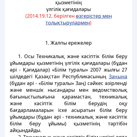
қызметінің
үлгілік қағидалары
(2014.19.12. берілген
өзгерістер мен
толықтырулармен
)
1. Жалпы ережелер
1. Осы Техникалық және кәсіптік білім беру
ұйымдары қызметінің үлгілік қағидалары (бұдан
әрі - Қағидалар) «Білім туралы» 2007 жылғы 27
шілдедегі Қазақстан Республикасының
Заңына
(бұдан әрі - «Білім туралы» Заң) сәйкес әзірленді
және меншік нысандары мен ведомстволық
бағыныстылығына қарамастан, техникалық
және кәсіптік білім берудің оқу
бағдарламаларын іске асыратын білім беру
ұйымдары (бұдан әрі - техникалық және кәсіптік
білім беру ұйымы) қызметінің тәртібін
айқындайды.