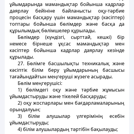
ұйымдарында мамандықтар бойынша кадрлар
даярлау бейініне байланысты оқу-тәрбие
процесін басқару үшін мамандықтар (кәсіптер)
топтары бойынша бөлімдер және басқа да
құрылымдық бөлімшелер құрылады.
Бөлімдер (күндізгі, сырттай, кешкі) бір
немесе бірнеше ұқсас мамандықтар мен
кәсіптер бойынша кадрлар даярлау кезінде
құрылады.
27. Бөлімге басшылықты техникалық және
кәсіптік білім беру ұйымдарының басшысы
тағайындайтын меңгеруші жүзеге асырады.
Бөлім меңгерушісі:
1) бөлімдегі оқу және тәрбие жұмысын
ұйымдастыруды және тікелей басқаруды;
2) оқу жоспарлары мен бағдарламаларының
орындалуын;
3) білім алушылар үлгерімінің есебін
ұйымдастыруды;
4) білім алушылардың тәртібін бақылауды;