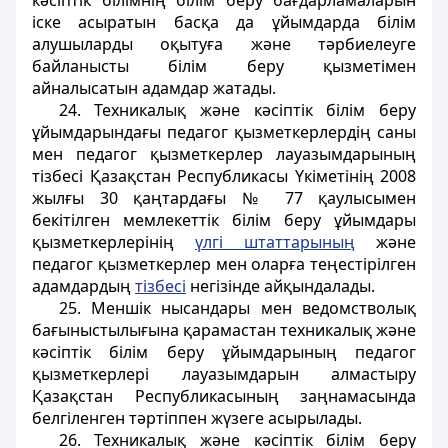
кәсіптік білімнің білім беру бағдарламаларын
іске асыратын басқа да ұйымдарда білім
алушыларды оқытуға және тәрбиелеуге
байланысты білім беру қызметімен
айналысатын адамдар жатады.
24. Техникалық және кәсіптік білім беру
ұйымдарындағы педагог қызметкерлердің саны
мен педагог қызметкерлер лауазымдарының
тізбесі Қазақстан Республикасы Үкіметінің 2008
жылғы 30 қаңтардағы № 77 қаулысымен
бекітілген мемлекеттік білім беру ұйымдары
қызметкерлерінің
үлгі штаттарының
және
педагог қызметкерлер мен оларға теңестірілген
адамдардың
тізбесі
негізінде айқындалады.
25. Меншік нысандары мен ведомстволық
бағыныстылығына қарамастан техникалық және
кәсіптік білім беру ұйымдарының педагог
қызметкерлері лауазымдарын алмастыру
Қазақстан Республикасының заңнамасында
белгіленген тәртіппен жүзеге асырылады.
26. Техникалық және кәсіптік білім беру