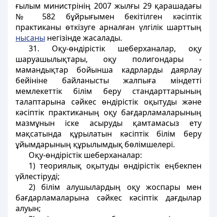
ғылым министрінің 2007 жылғы 29 қарашадағы
№ 582 бұйрығымен бекітілген кәсіптік
практиканы өткізуге арналған үлгілік шарттың
нысаны
негізінде жасалады.
31. Оқу-өндірістік шеберханалар, оқу
шаруашылықтары, оқу полигондары -
мамандықтар бойынша кадрларды даярлау
бейініне байланысты жалпыға міндетті
мемлекеттік білім беру стандарттарының
талаптарына сәйкес өндірістік оқытуды және
кәсіптік практиканың оқу бағдарламаларының
мазмұнын іске асыруды қамтамасыз ету
мақсатында құрылатын кәсіптік білім беру
ұйымдарының құрылымдық бөлімшелері.
Оқу-өндірістік шеберханалар:
1) теориялық оқытуды өндірістік еңбекпен
үйлестіруді;
2) білім алушылардың оқу жоспары мен
бағдарламаларына сәйкес кәсіптік дағдылар
алуын;