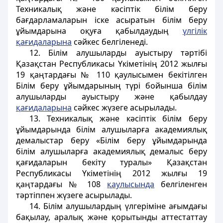
Техникалық және кәсіптік білім беру
бағдарламаларын іске асыратын білім беру
ұйымдарына оқуға қабылдаудың
үлгілік
қағидаларына
сәйкес белгіленеді.
12. Білім алушыларды ауыстыру тәртібі
Қазақстан Республикасы Үкіметінің 2012 жылғы
19 қаңтардағы № 110 қаулысымен бекітілген
Білім беру ұйымдарының түрі бойынша білім
алушыларды ауыстыру және қабылдау
қағидаларына
сәйкес жүзеге асырылады.
13. Техникалық және кәсіптік білім беру
ұйымдарында білім алушыларға академиялық
демалыстар беру «Білім беру ұйымдарында
білім алушыларға академиялық демалыс беру
қағидаларын бекіту туралы» Қазақстан
Республикасы Үкіметінің 2012 жылғы 19
қаңтардағы № 108
қаулысында
белгіленген
тәртіппен жүзеге асырылады.
14. Білім алушылардың үлгеріміне ағымдағы
бақылау, аралық және қорытынды аттестаттау