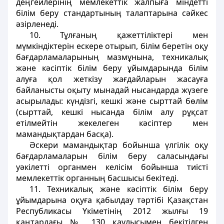
деңгейлерінің мемлекеттік жалпыға міндетті
білім беру стандартының талаптарына сәйкес
әзірленеді.
10. Тұлғаның қажеттіліктері мен
мүмкіндіктерін ескере отырып, білім беретін оқу
бағдарламаларының мазмұнына, техникалық
және кәсіптік білім беру ұйымдарында білім
алуға қол жеткізу жағдайларын жасауға
байланысты оқыту мынадай нысандарда жүзеге
асырылады: күндізгі, кешкі және сырттай бөлім
(сырттай, кешкі нысанда білім алу рұқсат
етілмейтін жекелеген кәсіптер мен
мамандықтардан басқа).
Әскери мамандықтар бойынша үлгілік оқу
бағдарламаларын білім беру саласындағы
уәкілетті органмен келісім бойынша тиісті
мемлекеттік органның басшысы бекітеді.
11. Техникалық және кәсіптік білім беру
ұйымдарына оқуға қабылдау тәртібі Қазақстан
Республикасы Үкіметінің 2012 жылғы 19
қаңтардағы № 130 қаулысымен бекітілген