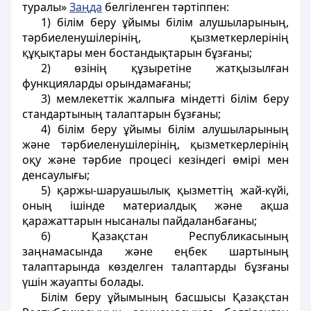
туралы»
Заңда
белгіленген тәртіппен:
1) білім беру ұйымы білім алушыларының,
тәрбиеленушілерінің, қызметкерлерінің
құқықтары мен бостандықтарын бұзғаны;
2) өзінің құзыретіне жатқызылған
функцияларды орындамағаны;
3) мемлекеттік жалпыға міндетті білім беру
стандартының талаптарын бұзғаны;
4) білім беру ұйымы білім алушыларының
және тәрбиеленушілерінің, қызметкерлерінің
оқу және тәрбие процесі кезіндегі өмірі мен
денсаулығы;
5) қаржы-шаруашылық қызметтің жай-күйі,
оның ішінде материалдық және ақша
қаражаттарын нысаналы пайдаланбағаны;
6) Қазақстан Республикасының
заңнамасында және еңбек шартының
талаптарында көзделген талаптарды бұзғаны
үшін жауапты болады.
Білім беру ұйымының басшысы Қазақстан