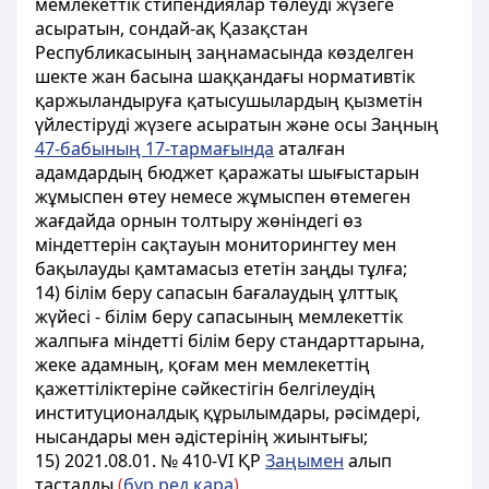
мемлекеттік стипендиялар төлеуді жүзеге
асыратын, сондай-ақ Қазақстан
Республикасының заңнамасында көзделген
шекте жан басына шаққандағы нормативтік
қаржыландыруға қатысушылардың қызметін
үйлестіруді жүзеге асыратын және осы Заңның
47-бабының 17-тармағында
аталған
адамдардың бюджет қаражаты шығыстарын
жұмыспен өтеу немесе жұмыспен өтемеген
жағдайда орнын толтыру жөніндегі өз
міндеттерін сақтауын мониторингтеу мен
бақылауды қамтамасыз ететін заңды тұлға;
14) білім беру сапасын бағалаудың ұлттық
жүйесі - білім беру сапасының мемлекеттік
жалпыға міндетті білім беру стандарттарына,
жеке адамның, қоғам мен мемлекеттің
қажеттіліктеріне сәйкестігін белгілеудің
институционалдық құрылымдары, рәсімдері,
нысандары мен әдістерінің жиынтығы;
15) 2021.08.01. № 410-VI ҚР
Заңымен
алып
тасталды
(
бұр.ред.қара
)