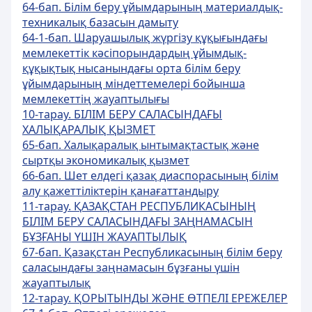
64-бап. Білім беру ұйымдарының материалдық-
техникалық базасын дамыту
64-1-бап. Шаруашылық жүргізу құқығындағы
мемлекеттік кәсіпорындардың ұйымдық-
құқықтық нысанындағы орта білім беру
ұйымдарының міндеттемелері бойынша
мемлекеттің жауаптылығы
10-тарау. БІЛІМ БЕРУ САЛАСЫНДАҒЫ
ХАЛЫҚАРАЛЫҚ ҚЫЗМЕТ
65-бап. Халықаралық ынтымақтастық және
сыртқы экономикалық қызмет
66-бап. Шет елдегі қазақ диаспорасының білім
алу қажеттіліктерін қанағаттандыру
11-тарау. ҚАЗАҚСТАН РЕСПУБЛИКАСЫНЫҢ
БІЛІМ БЕРУ САЛАСЫНДАҒЫ ЗАҢНАМАСЫН
БҰЗҒАНЫ ҮШІН ЖАУАПТЫЛЫҚ
67-бап. Қазақстан Республикасының білім беру
саласындағы заңнамасын бұзғаны үшін
жауаптылық
12-тарау. ҚОРЫТЫНДЫ ЖӘНЕ ӨТПЕЛІ ЕРЕЖЕЛЕР