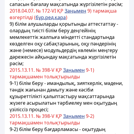
сапасын бағалау мақсатында жүргізілетін рәсім;
2018.04.07. № 172-VI ҚР
Заңымен
9) тармақша
өзгертілді (
бұр.ред.қара
)
9) білім алушыларды қорытынды аттестаттау -
олардың тиісті білім беру деңгейінің
мемлекеттік жалпыға міндетті стандартында
көзделген оқу сабақтарының, оқу пәндерінің
және (немесе) модульдердің көлемін меңгеру
дәрежесін айқындау мақсатында жүргізілетін
рәсім;
2015.13.11. № 398-V ҚР
Заңымен
9-1)
тармақшамен толықтырылды
9-1) білім беру - имандылық, зияткерлік, мәдени,
тәндік жағынан дамыту және кәсіби
құзыреттілікті қалыптастыру мақсаттарында
жүзеге асырылатын тәрбиелеу мен оқытудың
үзіліссіз процесі;
2015.13.11. № 398-V ҚР
Заңымен
9-2)
тармақшамен толықтырылды
9-2) білім беру бағдарламасы - оқытудың