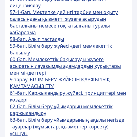
лицензиялау
57-1-бап. Мектепке дейiнгi тәрбие мен оқыту
саласындағы қызметті жүзеге асырудың
басталғаны немесе тоқтатылғаны туралы
хабарлама
58-бап. Алып тасталды
59-бап. Білім беру жүйесіндегі мемлекеттік
бақылау
60-бап. Мемлекеттік бақылауды жүзеге
асыратын лауазымды адамдардың құқықтары
мен міндеттері
9-тарау. БІЛІМ БЕРУ ЖҮЙЕСІН ҚАРЖЫЛЫҚ
ҚАМТАМАСЫЗ ЕТУ
61-бап. Қаржыландыру жүйесі, принциптері мен
көздері
62-бап. Білім беру ұйымдарын мемлекеттік
қаржыландыру
63-бап. Білім беру ұйымдарының ақылы негізде
тауарлар (жұмыстар, қызметтер көрсету)
ұсынуы