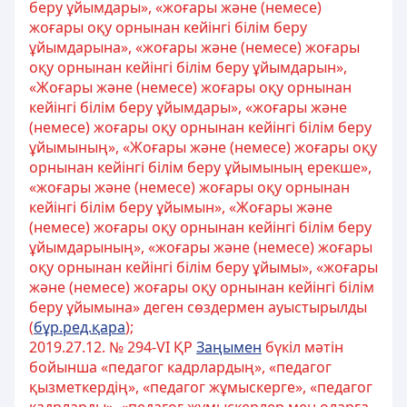
беру ұйымдары», «жоғары және (немесе)
жоғары оқу орнынан кейінгі білім беру
ұйымдарына», «жоғары және (немесе) жоғары
оқу орнынан кейінгі білім беру ұйымдарын»,
«Жоғары және (немесе) жоғары оқу орнынан
кейінгі білім беру ұйымдары», «жоғары және
(немесе) жоғары оқу орнынан кейінгі білім беру
ұйымының», «Жоғары және (немесе) жоғары оқу
орнынан кейінгі білім беру ұйымының ерекше»,
«жоғары және (немесе) жоғары оқу орнынан
кейінгі білім беру ұйымын», «Жоғары және
(немесе) жоғары оқу орнынан кейінгі білім беру
ұйымдарының», «жоғары және (немесе) жоғары
оқу орнынан кейінгі білім беру ұйымы», «жоғары
және (немесе) жоғары оқу орнынан кейінгі білім
беру ұйымына» деген сөздермен ауыстырылды
(
бұр.ред.қара
);
2019.27.12. № 294-VІ ҚР
Заңымен
бүкіл мәтін
бойынша «педагог кадрлардың», «педагог
қызметкердің», «педагог жұмыскерге», «педагог