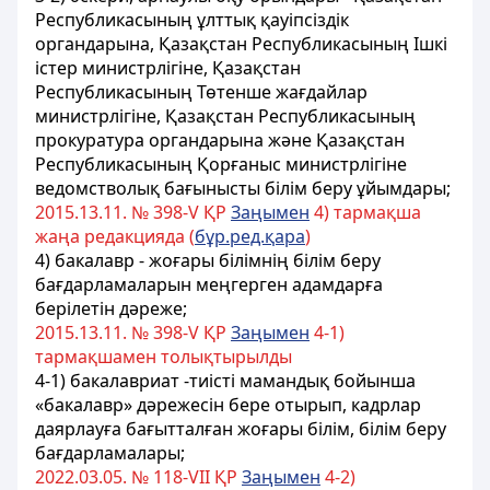
Республикасының ұлттық қауіпсіздік
органдарына, Қазақстан Республикасының Ішкі
істер министрлігіне,
Қазақстан
Республикасының Төтенше жағдайлар
министрлігіне,
Қазақстан Республикасының
прокуратура органдарына және Қазақстан
Республикасының Қорғаныс министрлігіне
ведомстволық бағынысты білім беру ұйымдары;
2015.13.11. № 398-V ҚР
Заңымен
4) тармақша
жаңа редакцияда (
бұр.ред.қара
)
4) бакалавр - жоғары білімнің білім беру
бағдарламаларын меңгерген адамдарға
берілетін дәреже;
2015.13.11. № 398-V ҚР
Заңымен
4-1)
тармақшамен толықтырылды
4-1) бакалавриат -тиісті мамандық бойынша
«бакалавр» дәрежесін бере отырып, кадрлар
даярлауға бағытталған жоғары білім, білім беру
бағдарламалары;
2022.03.05. № 118-VII ҚР
Заңымен
4-2)