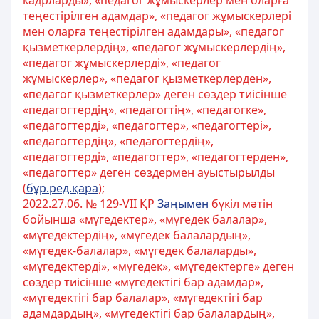
кадрларды», «педагог жұмыскерлер мен оларға
теңестірілген адамдар», «педагог жұмыскерлері
мен оларға теңестірілген адамдары», «педагог
қызметкерлердің», «педагог жұмыскерлердің»,
«педагог жұмыскерлерді», «педагог
жұмыскерлер», «педагог қызметкерлерден»,
«педагог қызметкерлер» деген сөздер тиісінше
«педагогтердің», «педагогтің», «педагогке»,
«педагогтерді», «педагогтер», «педагогтері»,
«педагогтердің», «педагогтердің»,
«педагогтерді», «педагогтер», «педагогтерден»,
«педагогтер» деген сөздермен ауыстырылды
(
бұр.ред.қара
);
2022.27.06. № 129-VII ҚР
Заңымен
бүкіл мәтін
бойынша «мүгедектер», «мүгедек балалар»,
«мүгедектердің», «мүгедек балалардың»,
«мүгедек-балалар», «мүгедек балаларды»,
«мүгедектерді», «мүгедек», «мүгедектерге» деген
сөздер тиісінше «мүгедектігі бар адамдар»,
«мүгедектігі бар балалар», «мүгедектігі бар
адамдардың», «мүгедектігі бар балалардың»,