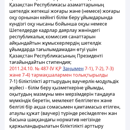
Қазақстан Республикасы азаматтарының
шетелдік жетекші жоғары және (немесе) жоғары
оқу орнынан кейінгі білім беру ұйымдарында
күндізгі оқу нысаны бойынша оқуы немесе
Шетелдерде кадрлар даярлау жөніндегі
республикалық комиссия санаттарын
айқындайтын жұмыскерлердің шетелдік
ұйымдарда тағылымдамадан өтуі үшін
Қазақстан Республикасының Президенті
тағайындайтын стипендия;
2011.24.10. № 487-ІV ҚР
Заңымен
7-1), 7-2), 7-3)
және 7-4) тармақшалармен толықтырылды
7-1) біліктілікті арттырудың ваучерлік-модульдік
жүйесі - білім беру қызметкеріне ұйымды,
оқытудың мазмұны мен мерзімдерін таңдауға
мүмкіндік беретін, мемлекет белгілеген және
белгілі бір ақша сомасымен қамтамасыз етілген,
атаулы құжат (ваучер) түрінде ресімделген жан
басына шаққандағы норматив негізінде
қаржыландырылатын біліктілікті арттыру