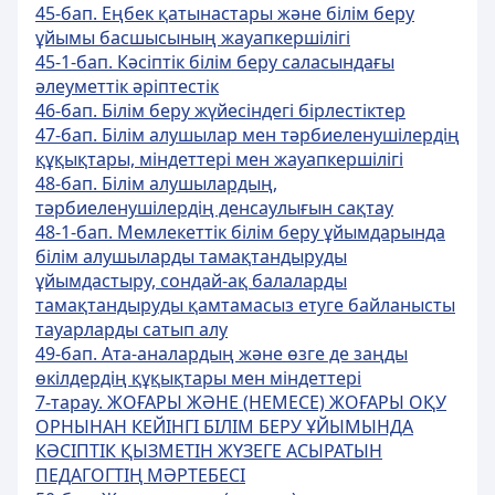
45-бап. Еңбек қатынастары және білім беру
ұйымы басшысының жауапкершілігі
45-1-бап. Кәсіптік білім беру саласындағы
әлеуметтік әріптестік
46-бап. Білім беру жүйесіндегі бірлестіктер
47-бап. Білім алушылар мен тәрбиеленушілердің
құқықтары, міндеттері мен жауапкершілігі
48-бап. Білім алушылардың,
тәрбиеленушілердің денсаулығын сақтау
48-1-бап. Мемлекеттік білім беру ұйымдарында
білім алушыларды тамақтандыруды
ұйымдастыру, сондай-ақ балаларды
тамақтандыруды қамтамасыз етуге байланысты
тауарларды сатып алу
49-бап. Ата-аналардың және өзге де заңды
өкілдердің құқықтары мен міндеттері
7-тарау. ЖОҒАРЫ ЖӘНЕ (НЕМЕСЕ) ЖОҒАРЫ ОҚУ
ОРНЫНАН КЕЙІНГІ БІЛІМ БЕРУ ҰЙЫМЫНДА
КӘСІПТІК ҚЫЗМЕТІН ЖҮЗЕГЕ АСЫРАТЫН
ПЕДАГОГТІҢ МӘРТЕБЕСІ