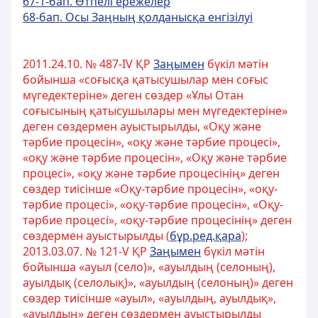
67-1-бап. Өтпелі ережелер
68-бап. Осы Заңның қолданысқа енгізілуі
2011.24.10. № 487-ІV ҚР
Заңымен
бүкіл мәтін
бойынша «соғысқа қатысушылар мен cоғыс
мүгедектеріне» деген сөздер «Ұлы Отан
соғысының қатысушылары мен мүгедектеріне»
деген сөздермен ауыстырылды, «Оқу және
тәрбие процесін», «оқу және тәрбие процесі»,
«оқу және тәрбие процесін», «Оқу және тәрбие
процесі», «оқу және тәрбие процесінің» деген
сөздер тиісінше «Оқу-тәрбие процесін», «оқу-
тәрбие процесі», «оқу-тәрбие процесін», «Оқу-
тәрбие процесі», «оқу-тәрбие процесінің» деген
сөздермен ауыстырылды (
бұр.ред.қара
);
2013.03.07. № 121-V ҚР
Заңымен
бүкіл мәтін
бойынша «ауыл (село)», «ауылдың (селоның),
ауылдық (селолық)», «ауылдың (селоның)» деген
сөздер тиісінше «ауыл», «ауылдың, ауылдық»,
«ауылдың» деген сөздермен ауыстырылды