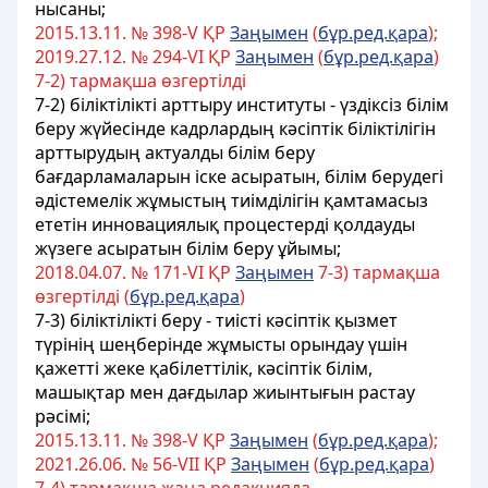
нысаны;
2015.13.11. № 398-V ҚР
Заңымен
(
бұр.ред.қара
);
2019.27.12. № 294-VІ ҚР
Заңымен
(
бұр.ред.қара
)
7-2) тармақша өзгертілді
7-2) біліктілікті арттыру институты - үздіксіз білім
беру жүйесінде кадрлардың кәсіптік біліктілігін
арттырудың актуалды білім беру
бағдарламаларын іске асыратын, білім берудегі
әдістемелік жұмыстың тиімділігін қамтамасыз
ететін инновациялық процестерді қолдауды
жүзеге асыратын білім беру ұйымы;
2018.04.07. № 171-VІ ҚР
Заңымен
7-3) тармақша
өзгертілді (
бұр.ред.қара
)
7-3) біліктілікті беру - тиісті кәсіптік қызмет
түрінің шеңберінде жұмысты орындау үшін
қажетті жеке қабілеттілік, кәсіптік білім,
машықтар мен дағдылар жиынтығын растау
рәсімі;
2015.13.11. № 398-V ҚР
Заңымен
(
бұр.ред.қара
);
2021.26.06. № 56-VII ҚР
Заңымен
(
бұр.ред.қара
)