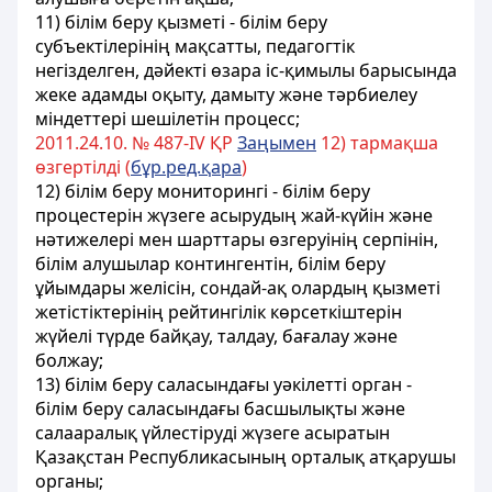
11) білім беру қызметі - білім беру
субъектілерінің мақсатты, педагогтік
негізделген, дәйекті өзара іс-қимылы барысында
жеке адамды оқыту, дамыту және тәрбиелеу
міндеттері шешілетін процесс;
2011.24.10. № 487-ІV ҚР
Заңымен
12) тармақша
өзгертілді (
бұр.ред.қара
)
12) білім беру мониторингі - білім беру
процестерін жүзеге асырудың жай-күйін және
нәтижелері мен шарттары өзгеруінің серпінін,
білім алушылар контингентін, білім беру
ұйымдары желісін, сондай-ақ олардың қызметі
жетістіктерінің рейтингілік көрсеткіштерін
жүйелі түрде байқау, талдау, бағалау және
болжау;
13) білім беру саласындағы уәкілетті орган -
білім беру саласындағы басшылықты және
салааралық үйлестіруді жүзеге асыратын
Қазақстан Республикасының орталық атқарушы
органы;