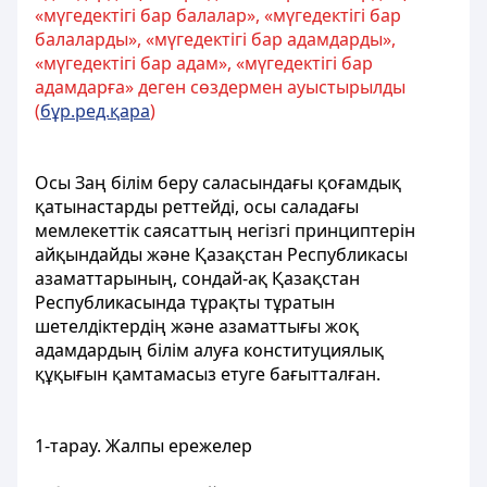
«мүгедектігі бар балалар», «мүгедектігі бар
балаларды», «мүгедектігі бар адамдарды»,
«мүгедектігі бар адам», «мүгедектігі бар
адамдарға» деген сөздермен ауыстырылды
(
бұр.ред.қара
)
Осы Заң білім беру саласындағы қоғамдық
қатынастарды реттейді, осы саладағы
мемлекеттік саясаттың негізгі принциптерін
айқындайды және Қазақстан Республикасы
азаматтарының, сондай-ақ Қазақстан
Республикасында тұрақты тұратын
шетелдіктердің және азаматтығы жоқ
адамдардың білім алуға конституциялық
құқығын қамтамасыз етуге бағытталған.
1-тарау. Жалпы ережелер