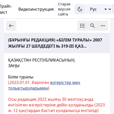
Старая
Прайс-
Видеоинструкция
версия
лист
сайта
(БҰРЫНҒЫ РЕДАКЦИЯ) «БІЛІМ ТУРАЛЫ» 2007
ЖЫЛҒЫ 27 ШІЛДЕДЕГІ № 319-III ҚАЗ...
ҚАЗАҚСТАН РЕСПУБЛИКАСЫНЫҢ
ЗАҢЫ
Білім туралы
(2023.01.01. берілген
өзгерістер мен
толықтыруларымен
)
Осы редакция 2022 жылғы 30 желтоқсанда
енгізілген өзгерістеріне дейін қолданылды (2023
ж. 12 қаңтардан бастап қолданысқа енгізілді)