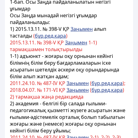
1-бап.
Осы Заңда пайдаланылатын негізгі
ұғымдар
Осы Заңда мынадай негізгі ұғымдар
пайдаланылады:
1) 2015.13.11. № 398-V ҚР
Заңымен
алып
тасталды
(
бұр.ред.қара
)
2015.13.11. № 398-V ҚР
Заңымен
1-1)
тармақшамен толықтырылды
1-1) адъюнкт - жоғары оқу орнынан кейінгі
білімнің білім беру бағдарламаларын іске
асыратын шетелдік әскери оқу орындарында
білім алып жатқан адам;
2011.24.10. № 487-ІV ҚР
Заңымен
(
бұр.ред.қара
);
2018.04.07. № 171-VІ ҚР
Заңымен
(
бұр.ред.қара
)
2) тармақша жаңа редакцияда
2) академия - белгілі бір салада ғылыми-
педагогикалық қызметті жүзеге асыратын және
ғылыми-әдістемелік орталық болып табылатын
жоғары және (немесе) жоғары оқу орнынан
кейінгі білім беру ұйымы;
2011.24.10. № 487-ІV ҚР
Заңымен
2-1), 2-2), 2-3)