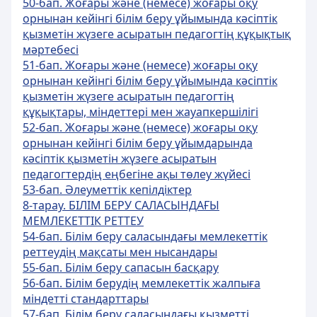
50-бап. Жоғары және (немесе) жоғары оқу
орнынан кейінгі білім беру ұйымында кәсіптік
қызметін жүзеге асыратын педагогтің құқықтық
мәртебесі
51-бап. Жоғары және (немесе) жоғары оқу
орнынан кейінгі білім беру ұйымында кәсіптік
қызметін жүзеге асыратын педагогтің
құқықтары, міндеттері мен жауапкершілігі
52-бап. Жоғары және (немесе) жоғары оқу
орнынан кейінгі білім беру ұйымдарында
кәсіптік қызметін жүзеге асыратын
педагогтердің еңбегіне ақы төлеу жүйесі
53-бап. Әлеуметтік кепілдіктер
8-тарау. БІЛІМ БЕРУ САЛАСЫНДАҒЫ
МЕМЛЕКЕТТІК РЕТТЕУ
54-бап. Білім беру саласындағы мемлекеттік
реттеудің мақсаты мен нысандары
55-бап. Білім беру сапасын басқару
56-бап. Білім берудің мемлекеттік жалпыға
міндетті стандарттары
57-бап. Білім беру саласындағы қызметті