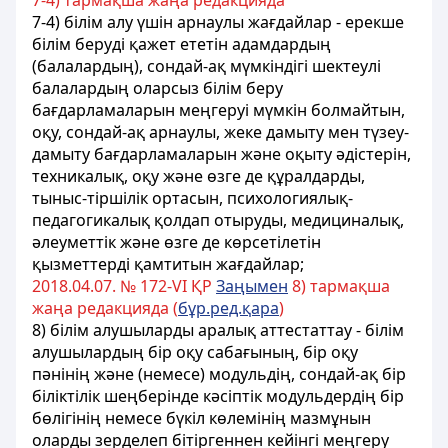
7-4) тармақша жаңа редакцияда
7-4) білім алу үшін арнаулы жағдайлар - ерекше
білім беруді қажет ететін адамдардың
(балалардың), сондай-ақ мүмкіндігі шектеулі
балалардың оларсыз білім беру
бағдарламаларын меңгеруі мүмкін болмайтын,
оқу, сондай-ақ арнаулы, жеке дамыту мен түзеу-
дамыту бағдарламаларын және оқыту әдістерін,
техникалық, оқу және өзге де құралдарды,
тыныс-тіршілік ортасын, психологиялық-
педагогикалық қолдап отыруды, медициналық,
әлеуметтік және өзге де көрсетілетін
қызметтерді қамтитын жағдайлар;
2018.04.07. № 172-VI ҚР
Заңымен
8) тармақша
жаңа редакцияда (
бұр.ред.қара
)
8) білім алушыларды аралық аттестаттау - білім
алушылардың бір оқу сабағының, бір оқу
пәнінің және (немесе) модульдің, сондай-ақ бір
біліктілік шеңберінде кәсіптік модульдердің бір
бөлігінің немесе бүкіл көлемінің мазмұнын
оларды зерделеп бітіргеннен кейінгі меңгеру