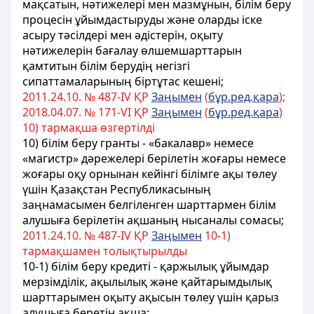
мақсатын, нәтижелері мен мазмұнын, білім беру
процесін ұйымдастыруды және оларды іске
асыру тәсілдері мен әдістерін, оқыту
нәтижелерін бағалау өлшемшарттарын
қамтитын білім берудің негізгі
сипаттамаларының біртұтас кешені;
2011.24.10. № 487-ІV ҚР
Заңымен
(
бұр.ред.қара
);
2018.04.07. № 171-VІ ҚР
Заңымен
(
бұр.ред.қара
)
10) тармақша өзгертілді
10) білім беру гранты - «бакалавр» немесе
«магистр» дәрежелері берілетін жоғары немесе
жоғары оқу орнынан кейінгі білімге ақы төлеу
үшін Қазақстан Республикасының
заңнамасымен белгіленген шарттармен білім
алушыға берілетін ақшаның нысаналы сомасы;
2011.24.10. № 487-ІV ҚР
Заңымен
10-1)
тармақшамен толықтырылды
10-1) білім беру кредиті - қаржылық ұйымдар
мерзімділік, ақылылық және қайтарымдылық
шарттарымен оқыту ақысын төлеу үшін қарыз
алушыға беретін ақша;