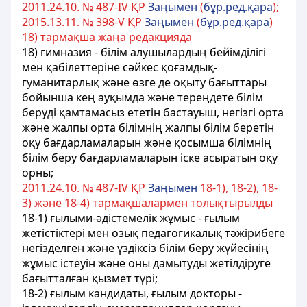
2011.24.10. № 487-ІV ҚР
Заңымен
(
бұр.ред.қара
);
2015.13.11. № 398-V ҚР
Заңымен
(
бұр.ред.қара
)
18) тармақша жаңа редакцияда
18) гимназия - білім алушылардың бейімділігі
мен қабілеттеріне сәйкес қоғамдық-
гуманитарлық және өзге де оқыту бағыттары
бойынша кең ауқымда және тереңдете білім
беруді қамтамасыз ететін бастауыш, негізгі орта
және жалпы орта білімнің жалпы білім беретін
оқу бағдарламаларын және қосымша білімнің
білім беру бағдарламаларын іске асыратын оқу
орны;
2011.24.10. № 487-ІV ҚР
Заңымен
18-1), 18-2), 18-
3) және 18-4) тармақшалармен толықтырылды
18-1) ғылыми-әдістемелік жұмыс - ғылым
жетістіктері мен озық педагогикалық тәжірибеге
негізделген және үздіксіз білім беру жүйесінің
жұмыс істеуін және оны дамытуды жетілдіруге
бағытталған қызмет түрі;
18-2) ғылым кандидаты, ғылым докторы -