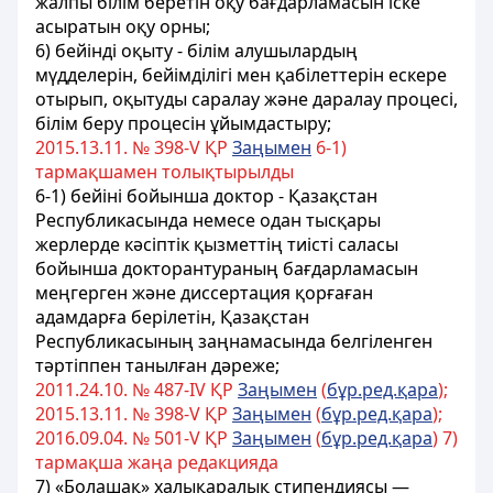
жалпы білім беретін оқу бағдарламасын іске
асыратын оқу орны;
6) бейінді оқыту - білім алушылардың
мүдделерін, бейімділігі мен қабілеттерін ескере
отырып, оқытуды саралау және даралау процесі,
білім беру процесін ұйымдастыру;
2015.13.11. № 398-V ҚР
Заңымен
6-1)
тармақшамен толықтырылды
6-1) бейіні бойынша доктор - Қазақстан
Республикасында немесе одан тысқары
жерлерде кәсіптік қызметтің тиісті саласы
бойынша докторантураның бағдарламасын
меңгерген және диссертация қорғаған
адамдарға берілетін, Қазақстан
Республикасының заңнамасында белгіленген
тәртіппен танылған дәреже;
2011.24.10. № 487-ІV ҚР
Заңымен
(
бұр.ред.қара
);
2015.13.11. № 398-V ҚР
Заңымен
(
бұр.ред.қара
);
2016.09.04. № 501-V ҚР
Заңымен
(
бұр.ред.қара
) 7)
тармақша жаңа редакцияда
7) «Болашақ» халықаралық стипендиясы —