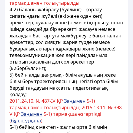
тармақшамен толықтырылды
4-2) баланы жәбірлеу (буллинг) - қорлау
сипатындағы жүйелі (екі және одан көп)
әрекеттер, қудалау және (немесе) қорқыту, оның
ішінде қандай да бір әрекетті жасауға немесе
жасаудан бас тартуға мәжбүрлеуге бағытталған
әрекеттер, сол сияқты жария түрде немесе
бұқаралық ақпарат құралдары және (немесе)
телекоммуникация желілері пайдаланыла
отырып жасалған дәл сол әрекеттер
(кибербуллинг);
5) бейін алды даярлық - білім алушының жеке
білім беру траекториясының негізгі орта білім
беруді таңдауын мақсатты педагогикалық
қолдау;
2011.24.10. № 487-ІV ҚР
Заңымен
5-1)
тармақшамен толықтырылды; 2015.13.11. № 398-
V ҚР
Заңымен
5-1) тармақша өзгертілді
(
бұр.ред.қара
)
5-1) бейіндік мектеп - жалпы орта білімнің