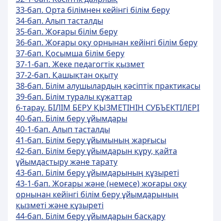
33-бап. Орта білімнен кейінгі білім беру
34-бап. Алып тасталды
35-бап. Жоғары білім беру
36-бап. Жоғары оқу орнынан кейінгі білім беру
37-бап. Қосымша білім беру
37-1-бап. Жеке педагогтік қызмет
37-2-бап. Қашықтан оқыту
38-бап. Білім алушылардың кәсіптік практикасы
39-бап. Білім туралы құжаттар
6-тарау. БІЛІМ БЕРУ ҚЫЗМЕТІНІҢ СУБЪЕКТІЛЕРІ
40-бап. Білім беру ұйымдары
40-1-бап. Алып тасталды
41-бап. Білім беру ұйымының жарғысы
42-бап. Білім беру ұйымдарын құру, қайта
ұйымдастыру және тарату
43-бап. Білім беру ұйымдарының құзыреті
43-1-бап. Жоғары және (немесе) жоғары оқу
орнынан кейінгі білім беру ұйымдарының
қызметі және құзыреті
44-бап. Білім беру ұйымдарын басқару