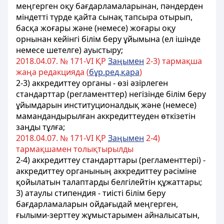
меңгерген оқу бағдарламаларынан, пәндерден
міндетті түрде қайта сынақ тапсыра отырып,
басқа жоғары және (немесе) жоғары оқу
орнынан кейінгі білім беру ұйымына (ел ішінде
немесе шетелге) ауыстыру;
2018.04.07. № 171-VІ ҚР
Заңымен
2-3) тармақша
жаңа редакцияда (
бұр.ред.қара
)
2-3) аккредиттеу органы - өзі әзірлеген
стандарттар (регламенттер) негізінде білім беру
ұйымдарын институционалдық және (немесе)
мамандандырылған аккредиттеуден өткізетін
заңды тұлға;
2018.04.07. № 171-VІ ҚР
Заңымен
2-4)
тармақшамен толықтырылды
2-4) аккредиттеу стандарттары (регламенттері) -
аккредиттеу органының аккредиттеу рәсіміне
қойылатын талаптарды белгілейтін құжаттары;
3) атаулы стипендия - тиісті білім беру
бағдарламаларын ойдағыдай меңгерген,
ғылыми-зерттеу жұмыстарымен айналысатын,