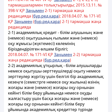
тармақшалармен толықтырылды; 2015.13.11. №
398-V ҚР
Заңымен
2-1) тармақша жаңа
редакцияда (
бұр.ред.қара
); 2018.04.07. № 171-VІ
ҚР
Заңымен
(
бұр.ред.қара
) 2-1) тармақша жаңа
редакцияда
2-1) академиялық кредит - білім алушының және
(немесе) оқытушының ғылыми және (немесе)
оқу жұмысы (жүктемесі) көлемінің
біріздендірілген өлшем бірлігі;
2018.04.07. № 171-VІ ҚР
Заңымен
2-2) тармақша
жаңа редакцияда (
бұр.ред.қара
)
2-2) академиялық ұтқырлық - білім алушыларды
немесе оқытушы-зерттеушілерді оқыту немесе
зерттеулер жүргізу үшін белгілі бір академиялық
кезеңге (семестрге немесе оқу жылына) өзінің
жоғары және (немесе) жоғары оқу орнынан
кейінгі білім беру ұйымында немесе оқуды
жалғастыру үшін басқа жоғары және (немесе)
жоғары оқу орнынан кейінгі білім беру
ұйымында академиялық кредиттер түрінде