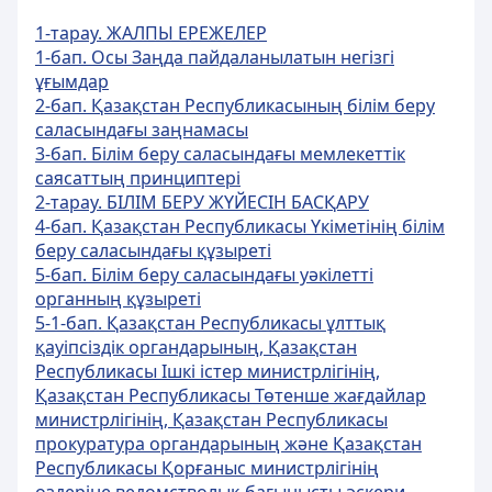
1-тарау. ЖАЛПЫ ЕРЕЖЕЛЕР
1-бап. Осы Заңда пайдаланылатын негізгі
ұғымдар
2-бап. Қазақстан Республикасының білім беру
саласындағы заңнамасы
3-бап. Білім беру саласындағы мемлекеттік
саясаттың принциптері
2-тарау. БІЛІМ БЕРУ ЖҮЙЕСІН БАСҚАРУ
4-бап. Қазақстан Республикасы Үкіметінің білім
беру саласындағы құзыреті
5-бап. Білім беру саласындағы уәкілетті
органның құзыреті
5-1-бап. Қазақстан Республикасы ұлттық
қауіпсіздік органдарының, Қазақстан
Республикасы Ішкі істер министрлігінің,
Қазақстан Республикасы Төтенше жағдайлар
министрлігінің, Қазақстан Республикасы
прокуратура органдарының және Қазақстан
Республикасы Қорғаныс министрлігінің