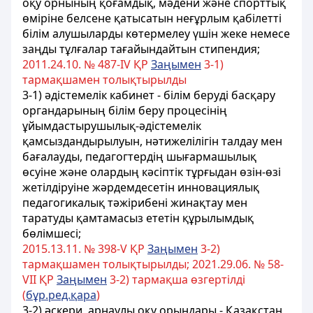
оқу орнының қоғамдық, мәдени және спорттық
өміріне белсене қатысатын неғұрлым қабілетті
білім алушыларды көтермелеу үшін жеке немесе
заңды тұлғалар тағайындайтын стипендия;
2011.24.10. № 487-ІV ҚР
Заңымен
3-1)
тармақшамен толықтырылды
3-1) әдістемелік кабинет - білім беруді басқару
органдарының білім беру процесінің
ұйымдастырушылық-әдістемелік
қамсыздандырылуын, нәтижелілігін талдау мен
бағалауды, педагогтердің шығармашылық
өсуіне және олардың кәсіптік тұрғыдан өзін-өзі
жетілдіруіне жәрдемдесетін инновациялық
педагогикалық тәжірибені жинақтау мен
таратуды қамтамасыз ететін құрылымдық
бөлімшесі;
2015.13.11. № 398-V ҚР
Заңымен
3-2)
тармақшамен толықтырылды; 2021.29.06. № 58-
VІІ ҚР
Заңымен
3-2) тармақша өзгертілді
(
бұр.ред.қара
)
3-2) әскери, арнаулы оқу орындары - Қазақстан