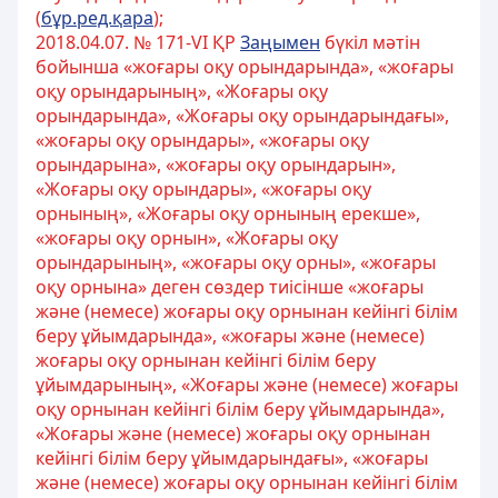
(
бұр.ред.қара
);
2018.04.07. № 171-VІ ҚР
Заңымен
бүкіл мәтін
бойынша «жоғары оқу орындарында», «жоғары
оқу орындарының», «Жоғары оқу
орындарында», «Жоғары оқу орындарындағы»,
«жоғары оқу орындары», «жоғары оқу
орындарына», «жоғары оқу орындарын»,
«Жоғары оқу орындары», «жоғары оқу
орнының», «Жоғары оқу орнының ерекше»,
«жоғары оқу орнын», «Жоғары оқу
орындарының», «жоғары оқу орны», «жоғары
оқу орнына» деген сөздер тиісінше «жоғары
және (немесе) жоғары оқу орнынан кейінгі білім
беру ұйымдарында», «жоғары және (немесе)
жоғары оқу орнынан кейінгі білім беру
ұйымдарының», «Жоғары және (немесе) жоғары
оқу орнынан кейінгі білім беру ұйымдарында»,
«Жоғары және (немесе) жоғары оқу орнынан
кейінгі білім беру ұйымдарындағы», «жоғары
және (немесе) жоғары оқу орнынан кейінгі білім