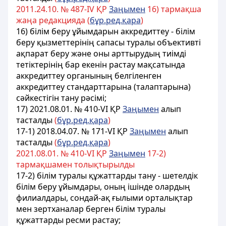
2011.24.10. № 487-ІV ҚР
Заңымен
16) тармақша
жаңа редакцияда (
бұр.ред.қара
)
16) білім беру ұйымдарын аккредиттеу - білім
беру қызметтерінің сапасы туралы объективті
ақпарат беру және оны арттырудың тиімді
тетіктерінің бар екенін растау мақсатында
аккредиттеу органының белгіленген
аккредиттеу стандарттарына (талаптарына)
сәйкестігін тану рәсімі;
17) 2021.08.01. № 410-VI ҚР
Заңымен
алып
тасталды
(
бұр.ред.қара
)
17-1) 2018.04.07. № 171-VІ ҚР
Заңымен
алып
тасталды
(
бұр.ред.қара
)
2021.08.01. № 410-VI ҚР
Заңымен
17-2)
тармақшамен толықтырылды
17-2) білім туралы құжаттарды тану - шетелдік
білім беру ұйымдары, оның ішінде олардың
филиалдары, сондай-ақ ғылыми орталықтар
мен зертханалар берген білім туралы
құжаттарды ресми растау;