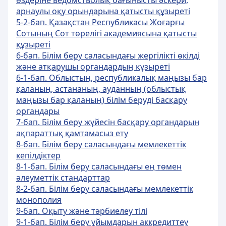
өздеріне ведомстволық бағынысты әскери,
арнаулы оқу орындарына қатысты құзыреті
5-2-бап. Қазақстан Республикасы Жоғарғы
Сотының Сот төрелігі академиясына қатысты
құзыреті
6-бап. Білім беру саласындағы жергілікті өкілді
және атқарушы органдардың құзыреті
6-1-бап. Облыстың, республикалық маңызы бар
қаланың, астананың, ауданның (облыстық
маңызы бар қаланың) білім беруді басқару
органдары
7-бап. Білім беру жүйесін басқару органдарын
ақпараттық қамтамасыз ету
8-бап. Білім беру саласындағы мемлекеттік
кепілдіктер
8-1-бап. Білім беру саласындағы ең төмен
әлеуметтік стандарттар
8-2-бап. Білім беру саласындағы мемлекеттік
монополия
9-бап. Оқыту және тәрбиелеу тілі
9-1-бап. Білім беру ұйымдарын аккредиттеу