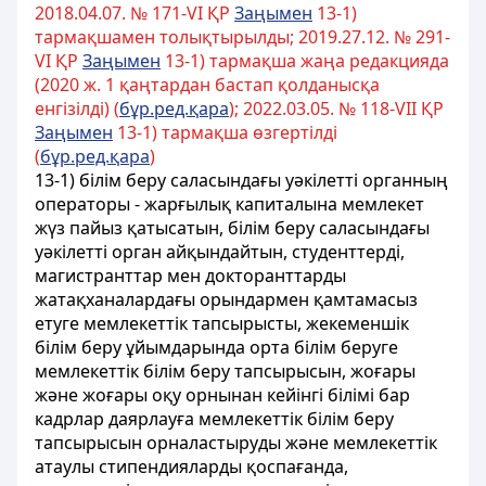
2018.04.07. № 171-VІ ҚР
Заңымен
13-1)
тармақшамен толықтырылды; 2019.27.12. № 291-
VІ ҚР
Заңымен
13-1) тармақша жаңа редакцияда
(2020 ж. 1 қаңтардан бастап қолданысқа
енгізілді) (
бұр.ред.қара
); 2022.03.05. № 118-VII ҚР
Заңымен
13-1) тармақша өзгертілді
(
бұр.ред.қара
)
13-1) білім беру саласындағы уәкілетті органның
операторы - жарғылық капиталына мемлекет
жүз пайыз қатысатын, білім беру саласындағы
уәкілетті орган айқындайтын, студенттерді,
магистранттар мен докторанттарды
жатақханалардағы орындармен қамтамасыз
етуге мемлекеттік тапсырысты, жекеменшік
білім беру ұйымдарында орта білім беруге
мемлекеттік білім беру тапсырысын, жоғары
және жоғары оқу орнынан кейінгі білімі бар
кадрлар даярлауға мемлекеттік білім беру
тапсырысын орналастыруды және мемлекеттік
атаулы стипендияларды қоспағанда,