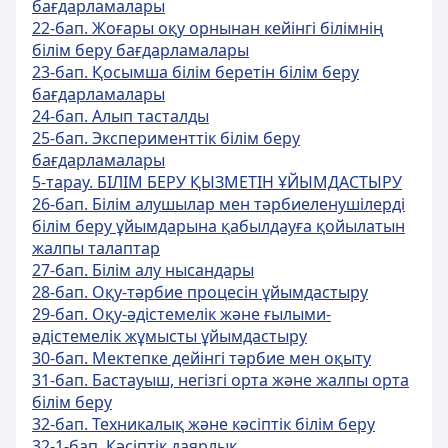
бағдарламалары
22-бап. Жоғары оқу орнынан кейінгі білімнің
білім беру бағдарламалары
23-бап. Қосымша білім беретін білім беру
бағдарламалары
24-бап. Алып тасталды
25-бап. Эксперименттік білім беру
бағдарламалары
5-тарау. БІЛІМ БЕРУ ҚЫЗМЕТІН ҰЙЫМДАСТЫРУ
26-бап. Білім алушылар мен тәрбиеленушілерді
білім беру ұйымдарына қабылдауға қойылатын
жалпы талаптар
27-бап. Білім алу нысандары
28-бап. Оқу-тәрбие процесін ұйымдастыру
29-бап. Оқу-әдістемелік және ғылыми-
әдістемелік жұмысты ұйымдастыру
30-бап. Мектепке дейінгі тәрбие мен оқыту
31-бап. Бастауыш, негізгі орта және жалпы орта
білім беру
32-бап. Техникалық және кәсіптік білім беру
32-1-бап. Кәсіптік даярлық