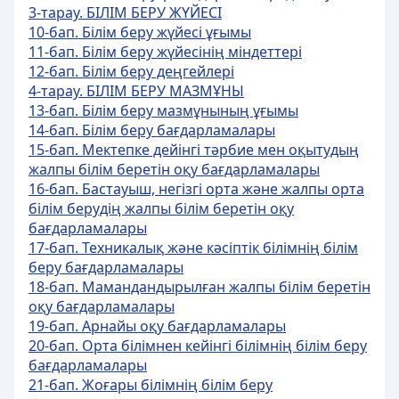
3-тарау. БІЛІМ БЕРУ ЖҮЙЕСІ
10-бап. Білім беру жүйесі ұғымы
11-бап. Білім беру жүйесінің міндеттері
12-бап. Білім беру деңгейлері
4-тарау. БІЛІМ БЕРУ МАЗМҰНЫ
13-бап. Білім беру мазмұнының ұғымы
14-бап. Білім беру бағдарламалары
15-бап. Мектепке дейінгі тәрбие мен оқытудың
жалпы білім беретін оқу бағдарламалары
16-бап. Бастауыш, негізгі орта және жалпы орта
білім берудің жалпы білім беретін оқу
бағдарламалары
17-бап. Техникалық және кәсіптік білімнің білім
беру бағдарламалары
18-бап. Мамандандырылған жалпы білім беретін
оқу бағдарламалары
19-бап. Арнайы оқу бағдарламалары
20-бап. Орта білімнен кейінгі білімнің білім беру
бағдарламалары
21-бап. Жоғары білімнің білім беру