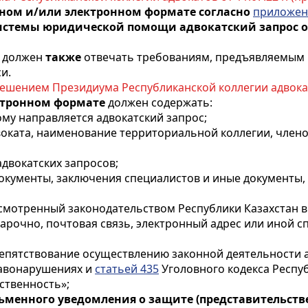
жном и/или электронном формате согласно
приложен
темы юридической помощи адвокатский запрос оф
е
должен
также
отвечать требованиям, предъявляемым 
и.
ешением Президиума Республиканской коллегии адвокатов
ктронном формате
должен содержать:
ому направляется адвокатский запрос;
двоката, наименование территориальной коллегии, члено
адвокатских запросов;
окументы, заключения специалистов и иные документы
дусмотренный законодательством Республики Казахстан 
арочно, почтовая связь, электронный адрес или иной сп
епятствование осуществлению законной деятельности а
равонарушениях и
статьей 435
Уголовного кодекса Респу
ственность»;
ьменного уведомления о защите (представительстве