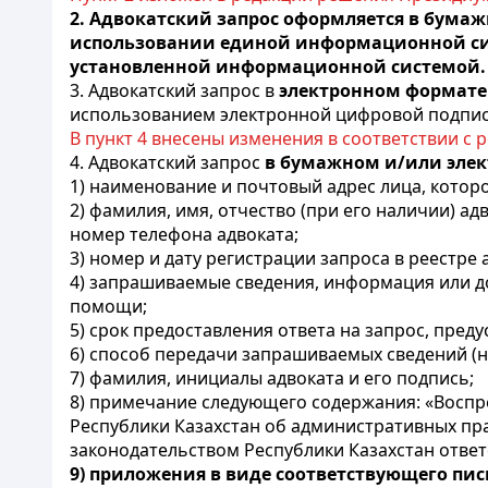
2.
Адвокатский запрос оформляется в бума
использовании единой информационной сис
установленной информационной системой.
3. Адвокатский запрос в
электронном формат
использованием электронной цифровой подпис
В пункт 4 внесены изменения в соответствии с р
4. Адвокатский запрос
в бумажном и/или эле
1) наименование и почтовый адрес лица, котор
2) фамилия, имя, отчество (при его наличии) а
номер телефона адвоката;
3) номер и дату регистрации запроса в реестре 
4) запрашиваемые сведения, информация или д
помощи;
5) срок предоставления ответа на запрос, пре
6) способ передачи запрашиваемых сведений (н
7) фамилия, инициалы адвоката и его подпись;
8) примечание следующего содержания: «Воспр
Республики Казахстан об административных п
законодательством Республики Казахстан ответ
9)
приложения в виде соответствующего пис