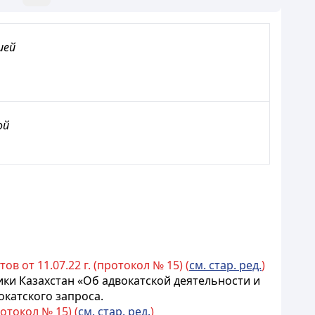
ией
ой
 от 11.07.22 г. (протокол № 15) (
см. стар. ред.
)
ики Казахстан «Об адвокатской деятельности и
катского запроса.
отокол № 15) (
см. стар. ред.
)