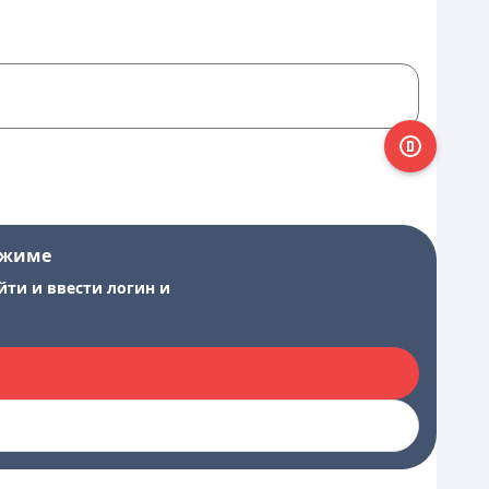
ежиме
йти и ввести логин и