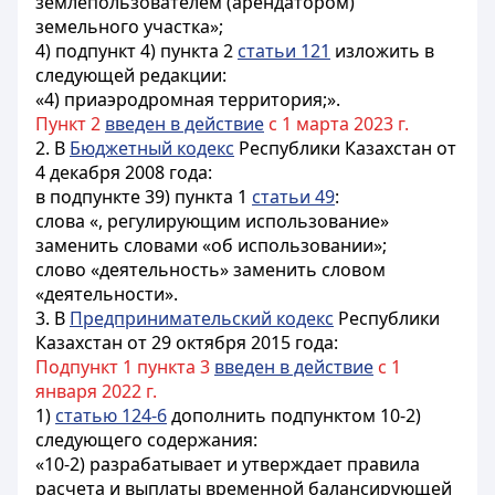
землепользователем (арендатором)
земельного участка»;
4) подпункт 4) пункта 2
статьи 121
изложить в
следующей редакции:
«4) приаэродромная территория;».
Пункт 2
введен в действие
с 1 марта 2023 г.
2. В
Бюджетный кодекс
Республики Казахстан от
4 декабря 2008 года:
в подпункте 39) пункта 1
статьи 49
:
слова «, регулирующим использование»
заменить словами «об использовании»;
слово «деятельность» заменить словом
«деятельности».
3. В
Предпринимательский кодекс
Республики
Казахстан от 29 октября 2015 года:
Подпункт 1 пункта 3
введен в действие
с 1
января 2022 г.
1)
статью 124-6
дополнить подпунктом 10-2)
следующего содержания:
«10-2) разрабатывает и утверждает правила
расчета и выплаты временной балансирующей