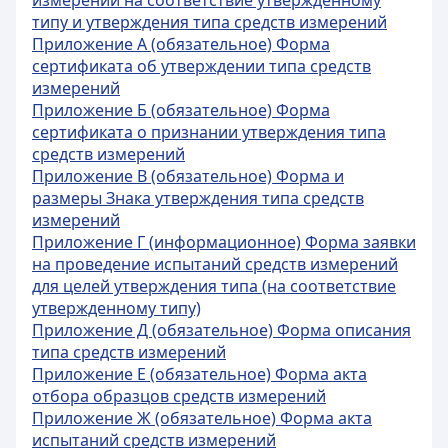
измерений на соответствие утвержденному
типу и утверждения типа средств измерений
Приложение А (обязательное) Форма
сертификата об утверждении типа средств
измерений
Приложение Б (обязательное) Форма
сертификата о признании утверждения типа
средств измерений
Приложение В (обязательное) Форма и
размеры Знака утверждения типа средств
измерений
Приложение Г (информационное) Форма заявки
на проведение испытаний средств измерений
для целей утверждения типа (на соответствие
утвержденному типу)
Приложение Д (обязательное) Форма описания
типа средств измерений
Приложение Е (обязательное) Форма акта
отбора образцов средств измерений
Приложение Ж (обязательное) Форма акта
испытаний средств измерений