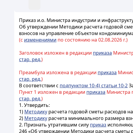
Приказ и.о. Министра индустрии и инфраструкту
Об утверждении Методики расчета годовой сме
взносов на управление объектом кондоминиум
(с
изменениями
по состоянию на 02.08.2026 г.)
Заголовок изложен в редакции
приказа
Министра
стар. ред.
)
Преамбула изложена в редакции
приказа
Минист
стар. ред.
)
В соответствии с
подпунктом 10-4) статьи 10-2
З
Пункт 1 изложен в редакции
приказа
Министра пр
стар. ред.
)
1. Утвердить:
1)
Методику
расчета годовой сметы расходов н
2)
Методику
расчета минимального размера взн
2. Признать утратившим силу
приказ
исполняюще
246 «Об утверждении Методики расчета сметы 