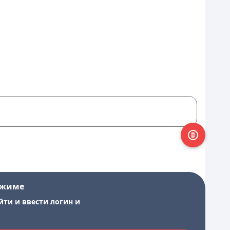
ежиме
йти и ввести логин и