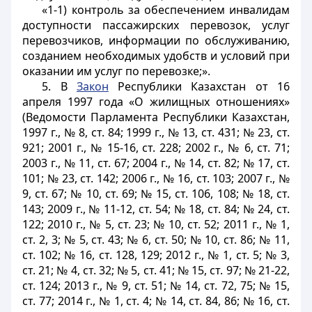
«1-1) контроль за обеспечением инвалидам
доступности пассажирских перевозок, услуг
перевозчиков, информации по обслуживанию,
созданием необходимых удобств и условий при
оказании им услуг по перевозке;».
5. В
Закон
Республики Казахстан от 16
апреля 1997 года «О жилищных отношениях»
(Ведомости Парламента Республики Казахстан,
1997 г., № 8, ст. 84; 1999 г., № 13, ст. 431; № 23, ст.
921; 2001 г., № 15-16, ст. 228; 2002 г., № 6, ст. 71;
2003 г., № 11, ст. 67; 2004 г., № 14, ст. 82; № 17, ст.
101; № 23, ст. 142; 2006 г., № 16, ст. 103; 2007 г., №
9, ст. 67; № 10, ст. 69; № 15, ст. 106, 108; № 18, ст.
143; 2009 г., № 11-12, ст. 54; № 18, ст. 84; № 24, ст.
122; 2010 г., № 5, ст. 23; № 10, ст. 52; 2011 г., № 1,
ст. 2, 3; № 5, ст. 43; № 6, ст. 50; № 10, ст. 86; № 11,
ст. 102; № 16, ст. 128, 129; 2012 г., № 1, ст. 5; № 3,
ст. 21; № 4, ст. 32; № 5, ст. 41; № 15, ст. 97; № 21-22,
ст. 124; 2013 г., № 9, ст. 51; № 14, ст. 72, 75; № 15,
ст. 77; 2014 г., № 1, ст. 4; № 14, ст. 84, 86; № 16, ст.