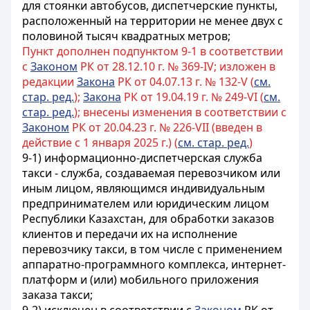
для стоянки автобусов, диспетчерские пункты,
расположенный на территории не менее двух с
половиной тысяч квадратных метров;
Пункт дополнен подпунктом 9-1 в соответствии
с
Законом
РК от 28.12.10 г. № 369-IV; изложен в
редакции
Закона
РК от 04.07.13 г. № 132-V (
см.
стар. ред.
);
Закона
РК от 19.04.19 г. № 249-VI (
см.
стар. ред.
); внесены изменения в соответствии с
Законом
РК от 20.04.23 г. № 226-VII (введен в
действие с 1 января 2025 г.) (
см. стар. ред.
)
9-1) информационно-диспетчерская служба
такси - служба, создаваемая перевозчиком или
иным лицом, являющимся индивидуальным
предпринимателем или юридическим лицом
Республики Казахстан, для обработки заказов
клиентов и передачи их на исполнение
перевозчику такси, в том числе с применением
аппаратно-программного комплекса, интернет-
платформ и (или) мобильного приложения
заказа такси;