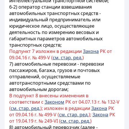
интеллектуальной транспортной системой;
6-2) оператор станции взвешивания
автомобильных транспортных средств -
индивидуальный предприниматель или
юридическое лицо, осуществляющее
деятельность по измерению весовых и
габаритных параметров автомобильных
транспортных средств;
Подпункт 7 изложен в редакции
Закона
РК от
09.04.16 г. № 499-V (
см. стар. ред.
)
7) автомобильные перевозки - перевозки
пассажиров, багажа, грузов и почтовых
отправлений, осуществляемые
автотранспортными средствами по
автомобильным дорогам;
В подпункт 8 внесены изменения в
соответствии с
Законом
РК от 04.07.13 г. № 132-V
(
см. стар. ред.
); изложен в редакции
Закона
РК
от 09.04.16 г. № 499-V (
см. стар. ред.
);
Закона
РК
от 19.04.19 г. № 249-VI (
см. стар. ред.
)
8) автомобильный перевозчик (далее -