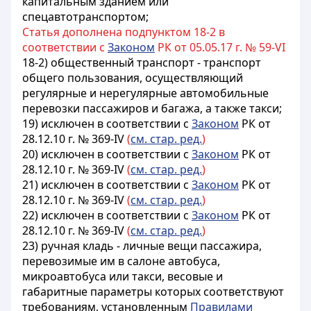
капитальным зданием или
спецавтотранспортом;
Статья дополнена подпунктом 18-2 в
соответствии с
Законом
РК от 05.05.17 г. № 59-VI
18-2) общественный транспорт - транспорт
общего пользования, осуществляющий
регулярные и нерегулярные автомобильные
перевозки пассажиров и багажа, а также такси;
19) исключен в соответствии с
Законом
РК от
28.12.10 г. № 369-IV
(
см. стар. ред.
)
20) исключен в соответствии с
Законом
РК от
28.12.10 г. № 369-IV
(
см. стар. ред.
)
21) исключен в соответствии с
Законом
РК от
28.12.10 г. № 369-IV
(
см. стар. ред.
)
22) исключен в соответствии с
Законом
РК от
28.12.10 г. № 369-IV
(
см. стар. ред.
)
23) ручная кладь - личные вещи пассажира,
перевозимые им в салоне автобуса,
микроавтобуса или такси, весовые и
габаритные параметры которых соответствуют
требованиям, установленным
Правилами