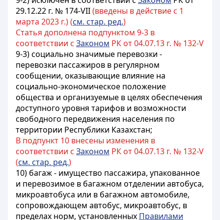
9-2) исключен в соответствии с
Законом
РК от
29.12.22 г. № 174-VII
(введены в действие с 1
марта 2023 г.) (
см. стар. ред.
)
Статья дополнена подпунктом 9-3 в
соответствии с
Законом
РК от 04.07.13 г. № 132-V
9-3) социально значимые перевозки -
перевозки пассажиров в регулярном
сообщении, оказывающие влияние на
социально-экономическое положение
общества и организуемые в целях обеспечения
доступного уровня тарифов и возможности
свободного передвижения населения по
территории Республики Казахстан;
В подпункт 10 внесены изменения в
соответствии с
Законом
РК от 04.07.13 г. № 132-V
(
см. стар. ред.
)
10) багаж - имущество пассажира, упакованное
и перевозимое в багажном отделении автобуса,
микроавтобуса или в багажном автомобиле,
сопровождающем автобус, микроавтобус, в
пределах норм, установленных
Правилами