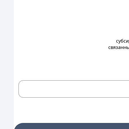
субси
связанны