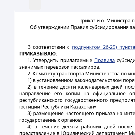
Приказ и.о. Министра п
Об утверждении Правил субсидирования за
В соответствии с
подпунктом 26-29) пункт
ПРИКАЗЫВАЮ
:
1. Утвердить прилагаемые
Правила
субсиди
значимых перевозок пассажиров.
2. Комитету транспорта Министерства по инв
1) в установленном законодательством пор
2) в течение десяти календарных дней по
направление его копии на официальное оп
республиканского государственного предприя
юстиции Республики Казахстан»;
3) размещение настоящего приказа на инте
государственных органов;
4) в течение десяти рабочих дней после
представление в Юридический департамент Ми