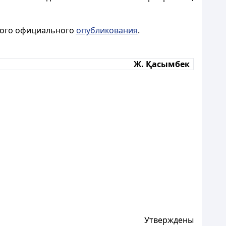
рвого официального
опубликования
.
Ж. Қасымбек
Утверждены