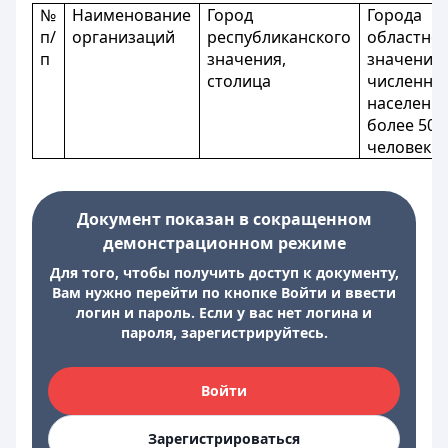
№
Наименование
Город
Города
п/
организаций
республиканского
областно
п
значения,
значения 
столица
численно
населени
более 500
человек
Документ показан в сокращенном
демонстрационном режиме
Для того, чтобы получить доступ к документу,
Вам нужно перейти по кнопке Войти и ввести
логин и пароль. Если у вас нет логина и
пароля, зарегистрируйтесь.
Войти
Зарегистрироваться