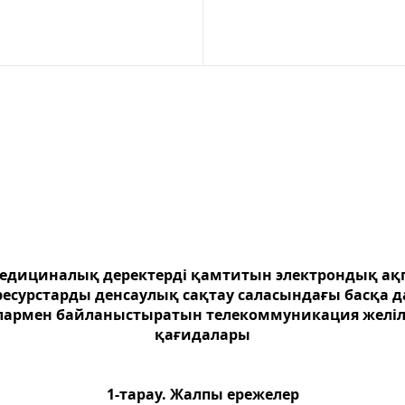
медициналық деректерді қамтитын электрондық ақ
ресурстарды денсаулық сақтау саласындағы басқа д
лармен байланыстыратын телекоммуникация желіле
қағидалары
1-тарау. Жалпы ережелер