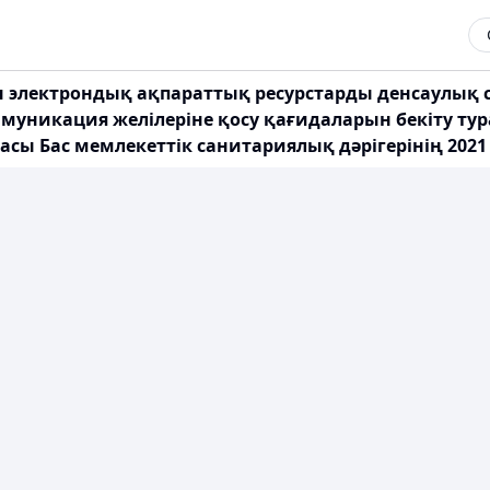
 электрондық ақпараттық ресурстарды денсаулық с
уникация желілеріне қосу қағидаларын бекіту ту
касы Бас мемлекеттік санитариялық дәрігерінің 202