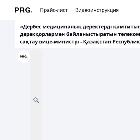
Прайс-лист
Видеоинструкция
«Дербес медициналық деректерді қамтитын
дерекқорлармен байланыстыратын телекомм
сақтау вице-министрі - Қазақстан Республи