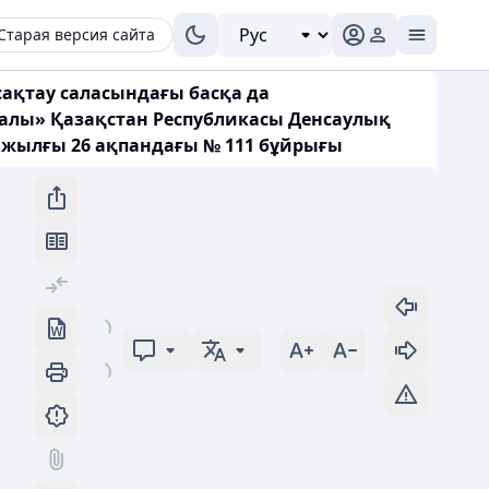
Старая версия сайта
ақтау саласындағы басқа да
ралы» Қазақстан Республикасы Денсаулық
1 жылғы 26 ақпандағы № 111 бұйрығы