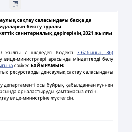
аулық сақтау саласындағы басқа да
идаларын бекіту туралы
еттік санитариялық дәрігерінің 2021 жылғы
20 жылғы 7 шілдедегі Кодексі
7-бабының 86)
у вице-министрлері арасында міндеттерді бөлу
ығына
сәйкес
БҰЙЫРАМЫН:
тық ресурстарды денсаулық сақтау саласындағы
ту департаменті осы бұйрық қабылданған күннен
урсында орналастыруды қамтамасыз етсін.
тау вице-министріне жүктелсін.