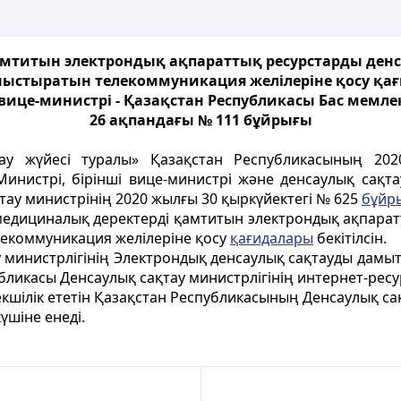
мтитын электрондық ақпараттық ресурстарды денс
ыстыратын телекоммуникация желілеріне қосу қағ
вице-министрі - Қазақстан Республикасы Бас мемлек
26 ақпандағы № 111 бұйрығы
ау жүйесі туралы» Қазақстан Республикасының 20
инистрі, бірінші вице-министрі және денсаулық сақта
тау министрінің 2020 жылғы 30 қыркүйектегі № 625
бұйр
медициналық деректерді қамтитын электрондық ақпарат
екоммуникация желілеріне қосу
қағидалары
бекітілсін.
у министрлігінің Электрондық денсаулық сақтауды дамы
убликасы Денсаулық сақтау министрлігінің интернет-рес
шілік ететін Қазақстан Республикасының Денсаулық сақ
үшіне енеді.