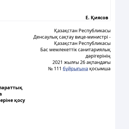
Е. Қиясов
Қазақстан Республикасы
Денсаулық сақтау вице-министрі -
Қазақстан Республикасы
Бас мемлекеттік санитариялық
дәрігерінің
2021 жылғы 26 ақпандағы
№ 111
бұйрығына
қосымша
параттық
а
ріне қосу