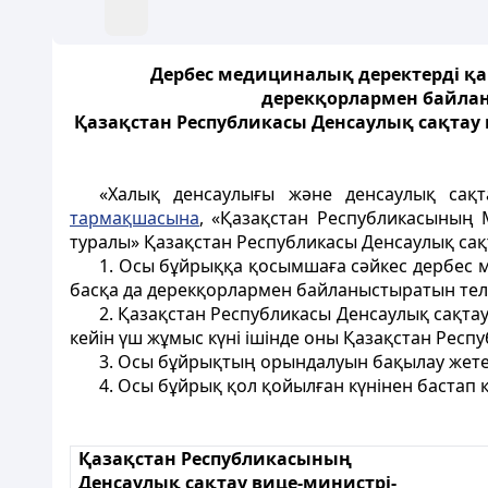
Дербес медициналық деректерді қа
дерекқорлармен байлан
Қазақстан Республикасы Денсаулық сақтау 
«Халық денсаулығы және денсаулық сақт
тармақшасына
, «Қазақстан Республикасының М
туралы» Қазақстан Республикасы Денсаулық сақ
1. Осы бұйрыққа қосымшаға сәйкес дербес 
басқа да дерекқорлармен байланыстыратын тел
2. Қазақстан Республикасы Денсаулық сақта
кейін үш жұмыс күні ішінде оны Қазақстан Респ
3. Осы бұйрықтың орындалуын бақылау жетек
4. Осы бұйрық қол қойылған күнінен бастап к
Қазақстан Республикасының
Денсаулық сақтау вице-министрі-