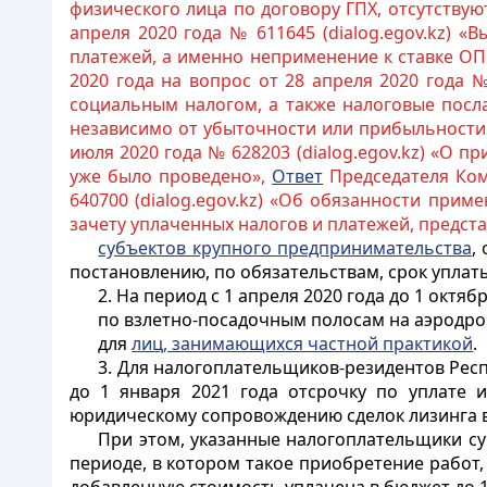
физического лица по договору ГПХ, отсутствую
апреля 2020 года № 611645 (dialog.egov.kz) 
платежей, а именно неприменение к ставке О
2020 года на вопрос от 28 апреля 2020 года 
социальным налогом, а также налоговые посл
независимо от убыточности или прибыльности
июля 2020 года № 628203 (dialog.egov.kz) «О 
уже было проведено»,
Ответ
Председателя Коми
640700 (dialog.egov.kz) «Об обязанности при
зачету уплаченных налогов и платежей, предс
субъектов крупного предпринимательства
,
постановлению, по обязательствам, срок уплаты
2. На период с 1 апреля 2020 года до 1 окт
по взлетно-посадочным полосам на аэродро
для
лиц, занимающихся частной практикой
.
3. Для налогоплательщиков-резидентов Рес
до 1 января 2021 года отсрочку по уплате 
юридическому сопровождению сделок лизинга 
При этом, указанные налогоплательщики су
периоде, в котором такое приобретение работ,