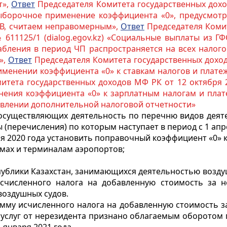
т»,
Ответ
Председателя Комитета государственных доход
«Выборочное применение коэффициента «0», предусмотр
ПВ, считаем неправомерным»,
Ответ
Председателя Комит
№ 611125/1 (dialog.egov.kz) «Социальные выплаты из
абления в период ЧП распространяется на всех налог
»,
Ответ
Председателя Комитета государственных доходо
применении коэффициента «0» к ставкам налогов и плате
тета государственных доходов МФ РК от 12 октября 2
менения коэффициента «0» к зарплатным налогам и плат
тавлении дополнительной налоговой отчетности»
 осуществляющих деятельность по перечню видов деят
 (перечисления) по которым наступает в период с 1 апре
ября 2020 года установить поправочный коэффициент «0» 
мах и терминалам аэропортов;
публики Казахстан, занимающихся деятельностью возду
исчисленного налога на добавленную стоимость за 
воздушных судов.
мму исчисленного налога на добавленную стоимость за
 услуг от нерезидента признано облагаемым оборотом 