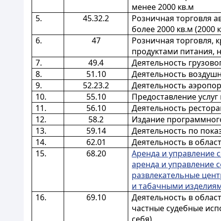
менее 2000 кв.м
5.
45.32.2
Розничная торговля а
более 2000 кв.м (2000 
6.
47
Розничная торговля, 
продуктами питания, 
7.
49.4
Деятельность грузово
8.
51.10
Деятельность воздушн
9.
52.23.2
Деятельность аэропо
10.
55.10
Предоставление услуг
11.
56.10
Деятельность ресторан
12.
58.2
Издание программног
13.
59.14
Деятельность по пока
14.
62.01
Деятельность в обла
15.
68.20
Аренда и управление 
аренда и управление 
развлекательные цент
и табачными изделия
16.
69.10
Деятельность в облас
частные судебные испо
себя)