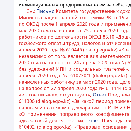
индивидуальным предпринимателем за себя, - до
См.:
Письмо
Комитета государственных доход
Министра национальной экономики РК от 15 июля
по ОКЭД после 1 апреля 2020 года и применен
мая 2020 года на вопрос от 25 апреля 2020 года
работников по деятельности ОКЭД 85.10 «Дошк
госбюджета оплаты труда, налогов и отчислен
апреля 2020 года № 610446 (dialog.egov.kz) «К
независимо от того, является вид деятельнос
2020 года на вопрос от 24 апреля 2020 года № 
без удержаний ИПН и социальных платежей»
апреля 2020 года № 610220/1 (dialog.egov.k
начисленных работнику за март 2020 года, цел
на вопрос от 27 апреля 2020 года № 611144 (d
детское питание, отсутствуют»,
Ответ
Председат
611306 (dialog.egov.kz) «За какой период при
налогам и платежам в декларации по ИПН и СН 
«О применении поправочного коэффициента «
адвокатской деятельности»,
Ответ
Председател
610492 (dialog.egov.kz) «Правовые основани