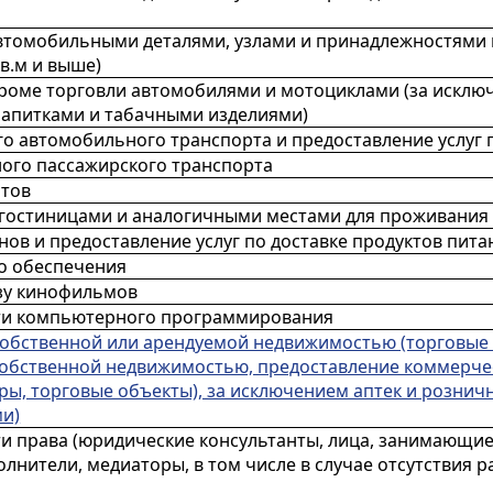
втомобильными деталями, узлами и принадлежностями 
кв.м и выше)
кроме торговли автомобилями и мотоциклами (за исклю
напитками и табачными изделиями)
го автомобильного транспорта и предоставление услуг 
ого пассажирского транспорта
ртов
 гостиницами и аналогичными местами для проживания
ов и предоставление услуг по доставке продуктов пита
о обеспечения
зу кинофильмов
сти компьютерного программирования
собственной или арендуемой недвижимостью (торговые 
собственной недвижимостью, предоставление коммерчес
ры, торговые объекты), за исключением аптек и рознич
ми)
ти права (юридические консультанты, лица, занимающие
лнители, медиаторы, в том числе в случае отсутствия 