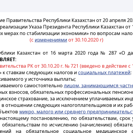
е Правительства Республики Казахстан от 20 апреля 20
реализации Указа Президента Республики Казахстан от 1
х мерах по стабилизации экономики» по вопросам нал
(с
изменениями
от 30.10.2020 г)
блики Казахстан от 16 марта 2020 года № 287 «О д
ВЛЯЕТ
:
ительства РК от 30.10.20 г. № 721 (введено в действие с 1
» к ставкам следующих налогов и
социальных платежей
:
живаемого у источника выплаты;
ачиваемого самостоятельно
лицом, занимающимся частн
ных взносов, обязательных профессиональных пенсионн
инское страхование, за исключением уплачиваемых ин
 в отношении следующих налогоплательщиков и их раб
убъектов
микро, малого или среднего предпринимательс
настоящему постановлению, по обязательствам, срок 
 по обязательствам по исчислению (начислению) обяза
лений на обязательное социальное медицинское с