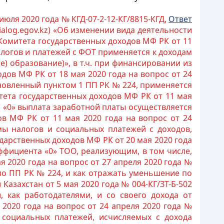
ля 2020 года № КГД-07-2-12-КГ/8815-КГД,
Ответ
ialog.egov.kz) «Об изменении вида деятельности
Комитета государственных доходов МФ РК от 11
 налогов и платежей с ФОТ применяется к доходам
 образование)», в т.ч. при финансировании из
дов МФ РК от 18 мая 2020 года на вопрос от 24
тановленный пунктом 1 ПП РК № 224, применяется
ета государственных доходов МФ РК от 11 мая
та «0» выплата заработной платы осуществляется
в МФ РК от 11 мая 2020 года на вопрос от 24
мы налогов и социальных платежей с доходов,
дарственных доходов МФ РК от 20 мая 2020 года
эффициента «0» ТОО, реализующим, в том числе,
 2020 года на вопрос от 27 апреля 2020 года №
 по ПП РК № 224, и как отражать уменьшение по
азахстан от 5 мая 2020 года № 004-КГ/ЗТ-Б-502
 как работодателями, и со своего дохода от
2020 года на вопрос от 24 апреля 2020 года №
 социальных платежей, исчисляемых с дохода