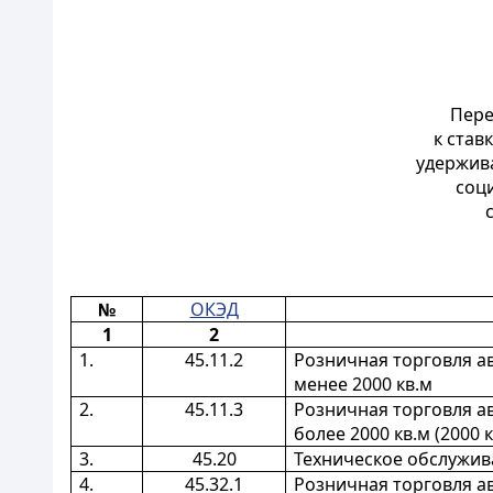
Пере
к став
удержива
соц
№
ОКЭД
1
2
1.
45.11.2
Розничная торговля а
менее 2000 кв.м
2.
45.11.3
Розничная торговля а
более 2000 кв.м (2000 
3.
45.20
Техническое обслужив
4.
45.32.1
Розничная торговля а