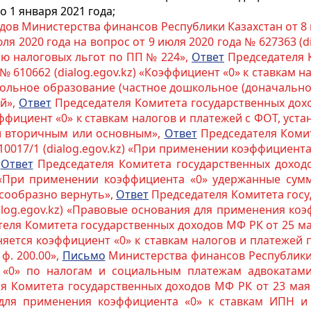
 1 января 2021 года;
ов Министерства финансов Республики Казахстан от 8 ию
 2020 года на вопрос от 9 июля 2020 года № 627363 (d
ию налоговых льгот по ПП № 224»,
Ответ
Председателя 
 № 610662 (dialog.egov.kz) «Коэффициент «0» к ставкам
ольное образование (частное дошкольное (доначальное)
ий»,
Ответ
Председателя Комитета государственных дохо
оэффициент «0» к ставкам налогов и платежей с ФОТ, ус
ти вторичным или основным»,
Ответ
Председателя Комит
610017/1 (dialog.egov.kz) «При применении коэффициен
,
Ответ
Председателя Комитета государственных доходо
z) «При применении коэффициента «0» удержанные сум
есообразно вернуть»,
Ответ
Председателя Комитета госу
ialog.egov.kz) «Правовые основания для применения ко
еля Комитета государственных доходов МФ РК от 25 мая
меняется коэффициент «0» к ставкам налогов и платежей
ф. 200.00»,
Письмо
Министерства финансов Республики К
0» по налогам и социальным платежам адвокатами,
я Комитета государственных доходов МФ РК от 23 мая 
я для применения коэффициента «0» к ставкам ИПН и