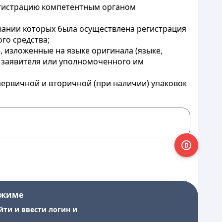
егистрацию компетентным органом
овании которых была осуществлена регистрация
го средства;
, изложенные на языке оригинала (языке,
ю заявителя или уполномоченного им
первичной и вторичной (при наличии) упаковок
ежиме
йти и ввести логин и