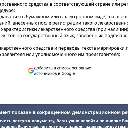
арственного средства в соответствующей стране или р
едуре;
одаваться в бумажном или в электронном виде), на осн
ений, внесенных после регистрации такого лекарственно
характеристики лекарственного средства (при наличии)
 текстов на государственный язык, заверенные подпись
екарственного средства и переводы текста маркировки 
ю заявителя или уполномоченного им представителя;
Добавить в список основных
источников в Google
мент показан в сокращенном демонстрационном р
учить доступ к документу, Вам нужно перейти по кнопке Во
пароль. Если у вас нет логина и пароля, зарегистрируйтесь.