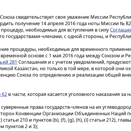
Союза свидетельствует свое уважение Миссии Республи
рдить получение 14 апреля 2016 года ноты Миссии № 82
 процедур, необходимых для вступления в силу
Соглаше
о государствами-членами, с одной стороны, и Республи
нние процедуры, необходимые для временного примене
 временной основе с 1 мая 2016 года между Союзом и Ре
ьей 281
Соглашения и с учетом уведомлений, предусмот
кой Казахстан, но только в той мере, в которой они 
етенцию Союза по определению и реализации общей вне
 62
в части, которая касается уголовного наказания за
 суверенные права государств-членов на их углеводор
 Сторон Конвенции Организации Объединенных Наций по
статьи 210 и пунктов (b), (f), (g), (h), (i) статьи 212), главы
м пунктов 2 и 3);