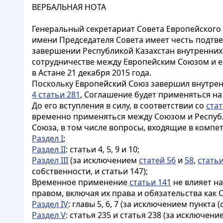
ВЕРБАЛЬНАЯ НОТА
Генеральный секретариат Совета Европейского 
имени Председателя Совета имеет честь подтве
завершении Республикой Казахстан внутренних
сотрудничестве между Европейским Союзом и ег
в Астане 21 декабря 2015 года.
Поскольку Европейский Союз завершил внутре
4 статьи 281
, Соглашение будет применяться на
До его вступления в силу, в соответствии со
стат
временно применяться между Союзом и Республи
Союза, в том числе вопросы, входящие в комп
Раздел I
;
Раздел II
: статьи 4, 5, 9 и 10;
Раздел III
(за исключением
статей 56
и
58
,
статьи
собственности, и статьи 147);
Временное применение
статьи 141
не влияет на
правом, включая их права и обязательства как
Раздел IV
: главы 5, 6, 7 (за исключением пункта (с) 
Раздел V
: статья 235 и статья 238 (за исключение