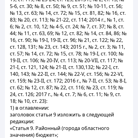
5-6, ст. 30; № 8, ст. 50; № 9, ст. 51; № 10-11, ст. 56;
№ 13, ст. 63; № 14, ст. 72; № 15, ст. 81, 82; № 16, ст.
83; № 20, ст. 113; № 21-22, ст. 114; 2014 г., № 1, ст.
6; № 2, ст. 10, 12; № 4-5, ст. 24; № 7, ст. 37; № 8, ст.
44; № 11, ст. 63, 69; № 12, ст. 82; № 14, ст. 84, 86; №
16, ст. 90; № 19-I, 19-II, ст. 96; № 21, ст. 122; № 22,
ст. 128, 131; № 23, ст. 143; 2015 г., № 2, ст. 3; № 11,
ст. 57; № 14, ст. 72; № 15, ст. 78; № 19-I, ст. 100; №
19-II, ст. 106; № 20-IV, ст. 113; № 20-VII, ст. 117; №
21-I, ст. 121, 124; № 21-II, ст. 130,132; № 22-I, ст.
140, 143; № 22-II, ст. 144; № 22-V, ст. 156; № 22-VI,
ст. 159; № 23-II, ст. 172; 2016 г., № 7-II, ст. 53; № 8-I,
ст. 62; № 12, ст. 87; № 22, ст. 116; № 23, ст. 119; №
24, ст. 126; 2017 г., № 4, ст. 7; № 6, ст. 11; № 9, ст.
18; № 10, ст. 23):
1) в оглавлении:
заголовок статьи 9 изложить в следующей
редакции:
«Статья 9. Районный (города областного
значения) бюджет»;