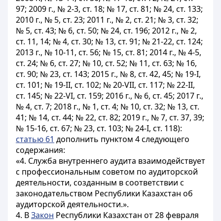
97; 2009 г., № 2-3, ст. 18; № 17, ст. 81; № 24, ст. 133;
2010 г., № 5, ст. 23; 2011 г., № 2, ст. 21; № 3, ст. 32;
№ 5, ст. 43; № 6, ст. 50; № 24, ст. 196; 2012 г., № 2,
ст. 11, 14; № 4, ст. 30; № 13, ст. 91; № 21-22, ст. 124;
2013 г., № 10-11, ст. 56; № 15, ст. 81; 2014 г., № 4-5,
ст. 24; № 6, ст. 27; № 10, ст. 52; № 11, ст. 63; № 16,
ст. 90; № 23, ст. 143; 2015 г., № 8, ст. 42, 45; № 19-І,
ст. 101; № 19-II, ст. 102; № 20-VII, ст. 117; № 22-II,
ст. 145; № 22-VI, ст. 159; 2016 г., № 6, ст. 45; 2017 г.,
№ 4, ст. 7; 2018 г., № 1, ст. 4; № 10, ст. 32; № 13, ст.
41; № 14, ст. 44; № 22, ст. 82; 2019 г., № 7, ст. 37, 39;
№ 15-16, ст. 67; № 23, ст. 103; № 24-І, ст. 118):
статью 61
дополнить пунктом 4 следующего
содержания:
«4. Служба внутреннего аудита взаимодействует
с профессиональным советом по аудиторской
деятельности, созданным в соответствии с
законодательством Республики Казахстан об
аудиторской деятельности.».
4. В
Закон
Республики Казахстан от 28 февраля