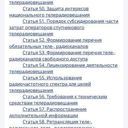
телерадиовещания
Статья 50. Защита интересов
национального телерадиовещания
Статья 51. Порядок субсидирования части
затрат операторов спутникового
телерадиовещания
Статья 52. Формирование перечня
обязательных теле-, радиоканалов
Статья 53. Формирование перечня теле-,
радиоканалов свободного доступа
Статья 54. Лицензирование деятельности
телерадиовещания
Статья 55. Использование
радиочастотного спектра для целей
телерадиовещания
Статья 56. Требования к техническим
средствам телерадиовещания
Статья 57. Распространение
дополнительной информации
Статья 58. Ретрансляция теле-,