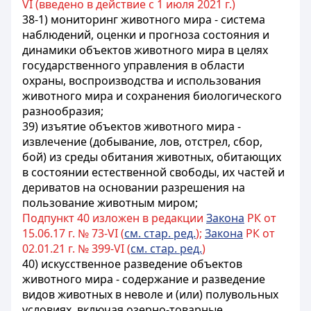
VI (введено в действие с 1 июля 2021 г.)
38-1) мониторинг животного мира - система
наблюдений, оценки и прогноза состояния и
динамики объектов животного мира в целях
государственного управления в области
охраны, воспроизводства и использования
животного мира и сохранения биологического
разнообразия;
39) изъятие объектов животного мира -
извлечение (добывание, лов, отстрел, сбор,
бой) из среды обитания животных, обитающих
в состоянии естественной свободы, их частей и
дериватов на основании разрешения на
пользование животным миром;
Подпункт 40 изложен в редакции
Закона
РК от
15.06.17 г. № 73-VI (
см. стар. ред.
);
Закона
РК от
02.01.21 г. № 399-VI (
см. стар. ред.
)
40) искусственное разведение объектов
животного мира - содержание и разведение
видов животных в неволе и (или) полувольных
условиях, включая озерно-товарные