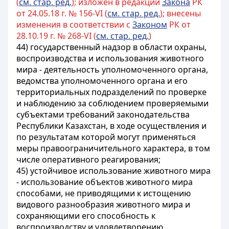
(
см. стар. ред.
); изложен в редакции
Закона
РК
от 24.05.18 г. № 156-VI (
см. стар. ред.
); внесены
изменения в соответствии с
Законом
РК от
28.10.19 г. № 268-VI (
см. стар. ред.
)
44) государственный надзор в области охраны,
воспроизводства и использования животного
мира - деятельность уполномоченного органа,
ведомства уполномоченного органа и его
территориальных подразделений по проверке
и наблюдению за соблюдением проверяемыми
субъектами требований законодательства
Республики Казахстан, в ходе осуществления и
по результатам которой могут применяться
меры правоограничительного характера, в том
числе оперативного реагирования;
45) устойчивое использование животного мира
- использование объектов животного мира
способами, не приводящими к истощению
видового разнообразия животного мира и
сохраняющими его способность к
воспроизводству и удовлетворению