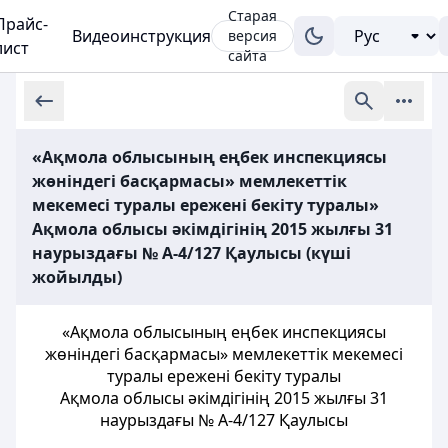
Старая
Прайс-
Видеоинструкция
версия
лист
сайта
«Ақмола облысының еңбек инспекциясы
жөніндегі басқармасы» мемлекеттік
мекемесі туралы ережені бекіту туралы»
Ақмола облысы әкімдігінің 2015 жылғы 31
наурыздағы № А-4/127 Қаулысы (күші
жойылды)
«Ақмола облысының еңбек инспекциясы
жөніндегі басқармасы» мемлекеттік мекемесі
туралы ережені бекіту туралы
Ақмола облысы әкімдігінің 2015 жылғы 31
наурыздағы № А-4/127 Қаулысы