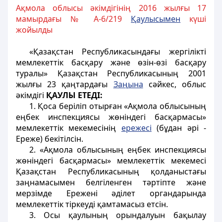
Ақмола облысы әкімдігінің 2016 жылғы 17
мамырдағы № А-6/219
Қаулысымен
күші
жойылды
«Қазақстан Республикасындағы жергілікті
мемлекеттік басқару және өзін-өзі басқару
туралы» Қазақстан Республикасының 2001
жылғы 23 қаңтардағы
Заңына
сәйкес, облыс
әкімдігі
ҚАУЛЫ ЕТЕДІ:
1. Қоса беріліп отырған «Ақмола облысының
еңбек инспекциясы жөніндегі басқармасы»
мемлекеттік мекемесінің
ережесі
(бұдан әрі -
Ереже) бекітілсін.
2. «Ақмола облысының еңбек инспекциясы
жөніндегі басқармасы» мемлекеттік мекемесі
Қазақстан Республикасының қолданыстағы
заңнамасымен белгіленген тәртіпте және
мерзімде Ережені әділет органдарында
мемлекеттік тіркеуді қамтамасыз етсін.
3. Осы қаулының орындалуын бақылау