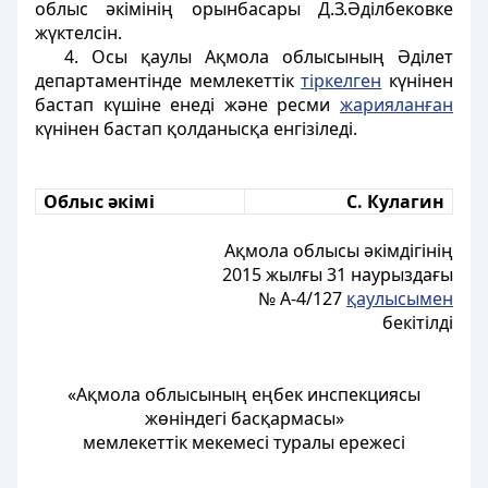
облыс әкімінің орынбасары Д.З.Әділбековке
жүктелсін.
4. Осы қаулы Ақмола облысының Әділет
департаментінде мемлекеттік
тіркелген
күнінен
бастап күшіне енеді және ресми
жарияланған
күнінен бастап қолданысқа енгізіледі.
Облыс әкімі
С. Кулагин
Ақмола облысы әкімдігінің
2015 жылғы 31 наурыздағы
№ А-4/127
қаулысымен
бекітілді
«Ақмола облысының еңбек инспекциясы
жөніндегі басқармасы»
мемлекеттік мекемесі туралы ережесі