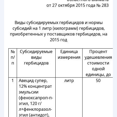
от 27 октября 2015 года № 283
Виды субсидируемых гербицидов и нормы
субсидий на 1 литр (килограмм) гербицидов,
приобретенных у поставщиков гербицидов, на
2015 год
№
Субсидируемые
Единица
Процент
п/
виды
измерения
удешевления
п
гербицидов
стоимости
одной
единицы, до
1
Авецид супер,
литр
50
12% концентрат
эмульсии
(феноксапроп-п-
этил, 120 г/
л+фенклоразол-
этил (антидот),