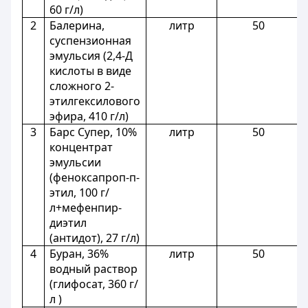
60 г/л)
2
Балерина,
литр
50
суспензионная
эмульсия (2,4-Д
кислоты в виде
сложного 2-
этилгексилового
эфира, 410 г/л)
3
Барс Супер, 10%
литр
50
концентрат
эмульсии
(феноксапроп-п-
этил, 100 г/
л+мефенпир-
диэтил
(антидот), 27 г/л)
4
Буран, 36%
литр
50
водный раствор
(глифосат, 360 г/
л )