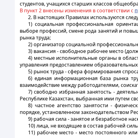
студентов, учащихся старших классов общеобр
В пункт 2 внесены изменения в соответствии с
п
2. В настоящих Правилах используются сле
1) социальная профессиональная ориента
выборе профессий, смене рода занятий и повы
рынка труда;
2) организатор социальной профессионально
3) вакансия - свободное рабочее место (долж
4) местные исполнительные органы в облас
управления предоставлением образовательных у
5) рынок труда - сфера формирования спрос
6) единая информационная база рынка тру
взаимодействие между работодателями, соиска
7) свободно избранная занятость - деятел
Республике Казахстан, выбранная ими путем св
8) частное агентство занятости - физиче
порядке, установленном законодательством Рес
9) рабочая сила - занятое и безработное нас
10) лица, не входящие в состав рабочей сил
11) рабочее место - место постоянного и