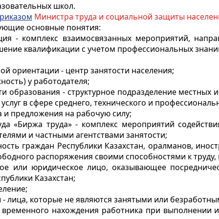
азовательных школ.
риказом
Министра труда и социальной защиты населения 
дующие основные понятия:
ция - комплекс взаимосвязанных мероприятий, напр
шение квалификации с учетом профессиональных знаний
й ориентации - центр занятости населения;
ность) у работодателя;
ти образования - структурное подразделение местных
слуг в сфере среднего, технического и профессиональ
а и предложения на рабочую силу;
да «Биржа труда» - комплекс мероприятий содействи
телями и частными агентствами занятости;
ьность граждан Республики Казахстан, оралманов, инос
ободного распоряжения своими способностями к труду,
ское или юридическое лицо, оказывающее посредничес
публики Казахстан;
еление;
ы - лица, которые не являются занятыми или безработны
ли временного нахождения работника при выполнении и