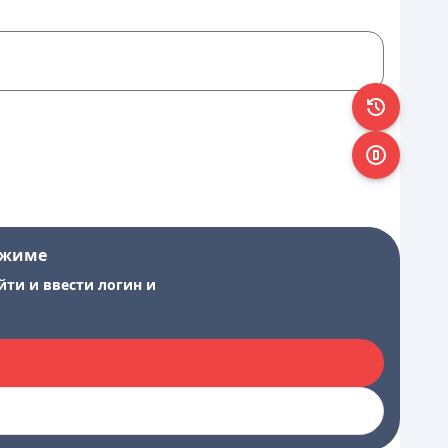
ежиме
йти и ввести логин и