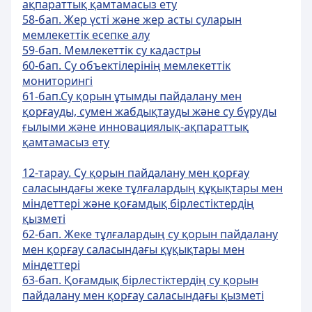
ақпараттық қамтамасыз ету
58-бап. Жер үстi және жер асты суларын
мемлекеттік есепке алу
59-бап. Мемлекеттік су кадастры
60-бап. Су объектiлерiнiң мемлекеттік
мониторингi
61-бап.Су қорын ұтымды пайдалану мен
қорғауды, сумен жабдықтауды және су бұруды
ғылыми және инновациялық-ақпараттық
қамтамасыз ету
12-тарау. Су қорын пайдалану мен қорғау
саласындағы жеке тұлғалардың құқықтары мен
міндеттері және қоғамдық бірлестіктердің
қызметі
62-бап. Жеке тұлғалардың су қорын пайдалану
мен қорғау саласындағы құқықтары мен
мiндеттерi
63-бап. Қоғамдық бiрлестiктердiң су қорын
пайдалану мен қорғау саласындағы қызметi