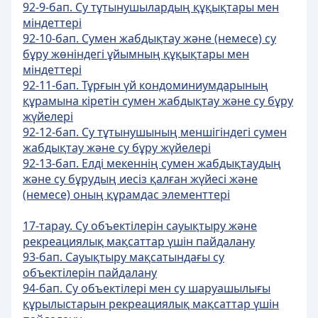
92-9-бап. Су тұтынушылардың құқықтары мен
міндеттері
92-10-бап. Сумен жабдықтау және (немесе) су
бұру жөніндегі ұйымның құқықтары мен
міндеттері
92-11-бап. Тұрғын үй кондоминиумдарының
құрамына кіретін сумен жабдықтау және су бұру
жүйелері
92-12-бап. Су тұтынушының меншігіндегі сумен
жабдықтау және су бұру жүйелері
92-13-бап. Елді мекеннің сумен жабдықтаудың
және су бұрудың иесіз қалған жүйесі және
(немесе) оның құрамдас элементтері
17-тарау. Су объектілерін сауықтыру және
рекреациялық мақсаттар үшін пайдалану
93-бап. Сауықтыру мақсатындағы су
объектiлерiн пайдалану
94-бап. Су объектiлерi мен су шаруашылығы
құрылыстарын рекреациялық мақсаттар үшін