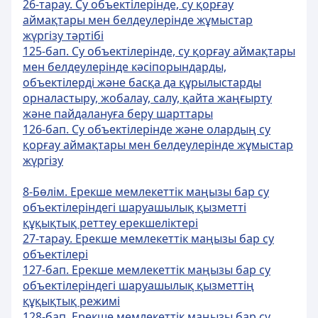
26-тарау. Су объектілерінде, су қорғау
аймақтары мен белдеулерінде жұмыстар
жүргізу тәртібі
125-бап. Су объектiлерiнде, су қорғау аймақтары
мен белдеулерiнде кәсiпорындарды,
объектiлердi және басқа да құрылыстарды
орналастыру, жобалау, салу, қайта жаңғырту
және пайдалануға беру шарттары
126-бап. Су объектiлерiнде және олардың су
қорғау аймақтары мен белдеулерiнде жұмыстар
жүргiзу
8-Бөлім. Ерекше мемлекеттік маңызы бар су
объектілеріндегі шаруашылық қызметті
құқықтық реттеу ерекшеліктері
27-тарау. Ерекше мемлекеттік маңызы бар су
объектілері
127-бап. Ерекше мемлекеттік маңызы бар су
объектiлеріндегі шаруашылық қызметтiң
құқықтық режимi
128-бап. Ерекше мемлекеттік маңызы бар су