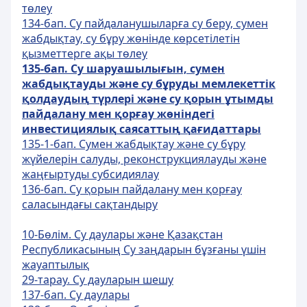
төлеу
134-бап. Су пайдаланушыларға су беру, сумен
жабдықтау, су бұру жөнiнде көрсетiлетiн
қызметтерге ақы төлеу
135-бап. Су шаруашылы
ғ
ын, сумен
жабды
қ
тауды ж
ә
не су б
ұ
руды мемлекеттiк
қ
олдауды
ң
т
ү
рлерi ж
ә
не су
қ
орын
ұ
тымды
пайдалану мен
қ
ор
ғ
ау ж
ө
ніндегі
инвестициялы
қ
саясатты
ң
қ
а
ғ
идаттары
135-1-бап. Сумен жабдықтау және су бұру
жүйелерін салуды, реконструкциялауды және
жаңғыртуды субсидиялау
136-бап. Су қорын пайдалану мен қорғау
саласындағы сақтандыру
10-Бөлім. Су даулары және Қазақстан
Республикасының Су заңдарын бұзғаны үшін
жауаптылық
29-тарау. Су дауларын шешу
137-бап. Су даулары