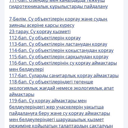
111-бап. Өзендер мен каналдарда тежеуiш
гидротехникалық құрылыстарды пайдалану
7-Бөлім. Су объектілерін қорғау және судың
зиянды әсеріне қарсы күресу
23-тарау. Су қорғау қызметі
112-бап. Су объектiлерiн қорғау
113-бап. Су объектiлерiн ластанудан қорғау
114-бап. Су объектiлерiн қоқыстанудан қорғау
115-бап. Су объектiлерiн сарқылудан қорғау
116-бап. Су объектiлерiнiң су қорғау аймақтары
мен белдеулерi
117-бап. Суларды санитарлық қорғау аймақтары
118-бап. Су объектiлеріндегі төтенше
экологиялық жағдай немесе экологиялық апат
аймақтары
119-бап. Су қорғау аймақтары мен
белдеулеріндегі жер учаскелерін уақытша
пайдалануға беру және су қорғау аймақтары
мен белдеулеріндегі шаруашылық қызмет
режиміне қойылатын талаптардың сақталуын