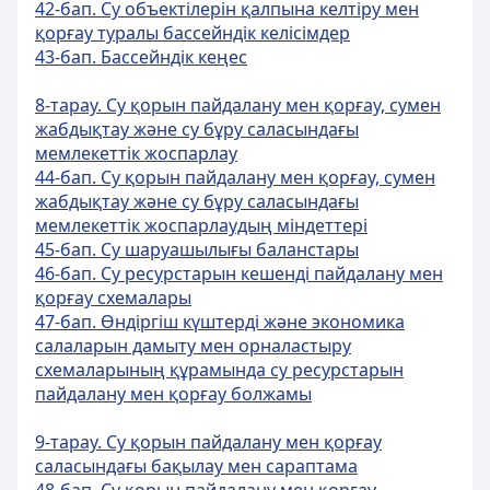
42-бап. Су объектiлерiн қалпына келтiру мен
қорғау туралы бассейндiк келісімдер
43-бап. Бассейндiк кеңес
8-тарау. Су қорын пайдалану мен қорғау, сумен
жабдықтау және су бұру саласындағы
мемлекеттік жоспарлау
44-бап. Су қорын пайдалану мен қорғау, сумен
жабдықтау және су бұру саласындағы
мемлекеттік жоспарлаудың мiндеттерi
45-бап. Су шаруашылығы баланстары
46-бап. Су ресурстарын кешендi пайдалану мен
қорғау схемалары
47-бап. Өндiргiш күштердi және экономика
салаларын дамыту мен орналастыру
схемаларының құрамында су ресурстарын
пайдалану мен қорғау болжамы
9-тарау. Су қорын пайдалану мен қорғау
саласындағы бақылау мен сараптама