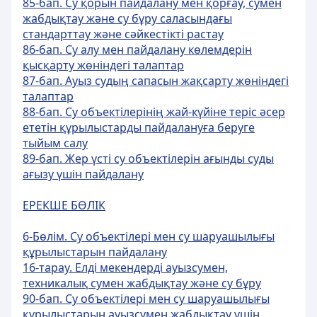
85-бап. Су қорын пайдалану мен қорғау, сумен
жабдықтау және су бұру саласындағы
стандарттау және сәйкестікті растау
86-бап. Су алу мен пайдалану көлемдерiн
қысқарту жөніндегі талаптар
87-бап. Ауыз судың сапасын жақсарту жөніндегі
талаптар
88-бап. Су объектiлерiнiң жай-күйiне терiс әсер
ететiн құрылыстарды пайдалануға беруге
тыйым салу
89-бап. Жер үстi су объектiлерiн ағынды суды
ағызу үшiн пайдалану
ЕРЕКШЕ БӨЛІК
6-Бөлім. Су объектілері мен су шаруашылығы
құрылыстарын пайдалану
16-тарау. Елді мекендерді ауызсумен,
техникалық сумен жабдықтау және су бұру
90-бап. Су объектiлерi мен су шаруашылығы
құрылыстарын ауызсумен жабдықтау үшiн