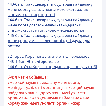
143-бап. Трансшекаралық суларды пайдалану
және қорғау саласындағы мемлекетаралық
ынтымақтастықтың тетiгi
144-бап. Трансшекаралық суларды пайдалану
және қорғау саласындағы халықаралық
ынтымақтастықтың экономикалық негiзi
145-бап. Трансшекаралық суларды пайдалану
және қорғау мәселелерi жөніндегі дауларды
реттеу
32-тарау. Қорытынды және өтпелі ережелер
145-1-бап. Өтпелі ережелер
146-бап. Осы Кодекстi қолданысқа енгізу тәртібі
бүкіл мәтін бойынша:
«жер қойнауын пайдалану және қорғау
жөніндегі уәкілетті органның», «жер қойнауын
пайдалану және қорғау жөніндегі уәкілетті
органмен», «жер қойнауын пайдалану және
қорғау жөніндегі уәкілетті орган», «жер