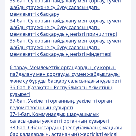
33-бап. Су қорын пайдалану мен қорғау, сумен
жабдықтау және су бұру саласындағы
мемлекеттік басқару
34-бап. Су қорын пайдалану мен қорғау, сумен
жабдықтау және су бұру саласындағы
мемлекеттік басқарудың негiзгi принциптерi
35-бап. Су қорын пайдалану мен қорғау, сумен
жабдықтау және су бұру саласындағы
мемлекеттік басқарудың негiзгi мiндеттерi
6-тарау. Мемлекеттік органдардың су қорын
пайдалану мен қорғауды, сумен жабдықтауды
және су бұруды басқару саласындағы құзыреті
36-бап. Қазақстан Республикасы Үкiметiнiң
құзыретi
37-бап. Уәкілетті органның, уәкілетті орган
ведомствосының құзыреті
37-1-бап. Коммуналдық шаруашылық
саласындағы уәкілетті органның құзыреті
38-бап. Облыстардың (республикалық маңызы
бар қалалардың, астананың) жергiлiктi өкiлдi