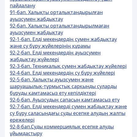
пайдалану
91-бап. Халықты орталықтандырылған
ауызсумен жабдықтау
92-бап. Халықты орталықтандырылмаған
ауызсумен жабдықтау
92-1-бап. Елді мекендердің сумен жабдықтау
және су бұру жүйелерінің құрамы
92-2-бап. Елді мекендердің ауызсумен
жабдықтау жүйелері
92-3-бап. Техникалық сумен жабдықтау жүйелері
92-4-бап. Елді мекендердің су бұру жүйелері
92-5-бап. Халықты ауызсумен және
шаруашылық-тұрмыстық сарқынды суларды
бұруды қамтамасыз ету кепілдіктері
92-6-бап. Ауызсудың сапасын қамтамасыз ету
92-7-бап. Елді мекендерді сумен жабдықтау және
су бұру саласындағы суды есепке алудың жалпы
ережелері
92-8-бап.Суды коммерциялық есепке алуды
ұйымдастыру