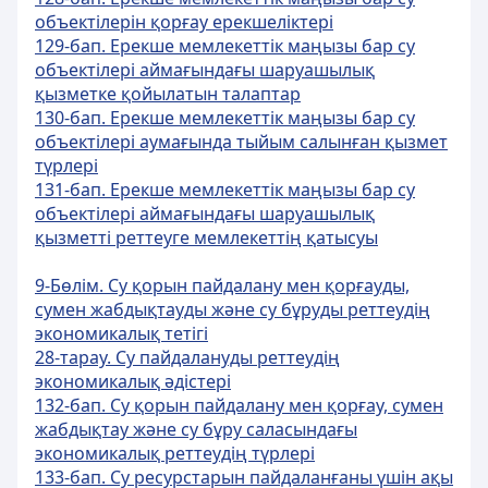
объектiлерiн қорғау ерекшелiктерi
129-бап. Ерекше мемлекеттік маңызы бар су
объектiлерi аймағындағы шаруашылық
қызметке қойылатын талаптар
130-бап. Ерекше мемлекеттік маңызы бар су
объектiлерi аумағында тыйым салынған қызмет
түрлерi
131-бап. Ерекше мемлекеттік маңызы бар су
объектiлерi аймағындағы шаруашылық
қызметтi реттеуге мемлекеттiң қатысуы
9-Бөлім. Су қорын пайдалану мен қорғауды,
сумен жабдықтауды және су бұруды реттеудің
экономикалық тетігі
28-тарау. Су пайдалануды реттеудің
экономикалық әдістері
132-бап. Су қорын пайдалану мен қорғау, сумен
жабдықтау және су бұру саласындағы
экономикалық реттеудiң түрлерi
133-бап. Су ресурстарын пайдаланғаны үшiн ақы