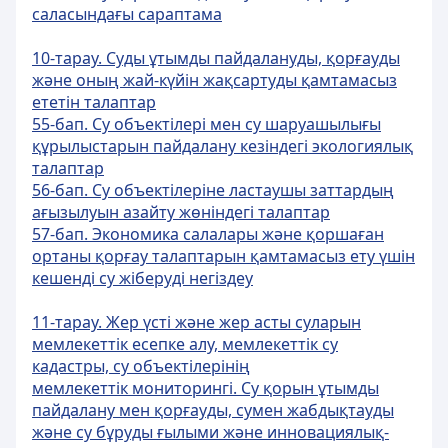
саласындағы сараптама
10-тарау. Суды ұтымды пайдалануды, қорғауды
және оның жай-күйін жақсартуды қамтамасыз
ететін талаптар
55-бап. Су объектiлерi мен су шаруашылығы
құрылыстарын пайдалану кезіндегі экологиялық
талаптар
56-бап. Су объектiлерiне ластаушы заттардың
ағызылуын азайту жөніндегі талаптар
57-бап. Экономика салалары және қоршаған
ортаны қорғау талаптарын қамтамасыз ету үшiн
кешендi су жiберудi негiздеу
11-тарау. Жер үсті және жер асты суларын
мемлекеттік есепке алу, мемлекеттік су
кадастры, су объектілерінің
мемлекеттік мониторингі. Су қорын ұтымды
пайдалану мен қорғауды, сумен жабдықтауды
және су бұруды ғылыми және инновациялық-