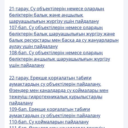
21-тарау. Су объектілерін немесе олардың
бөліктерін балық және аңшылық
шаруашылығын жүргізу үшін пайдалану
107-бап. Су объектiлерiн немесе олардың
бөліктерін балық шаруашылығын жүргiзу және
балық ресурстары мен басқа да су жануарларын
аулау үшiн пайдалану
108-бап. Су объектілерін немесе олардың
бөліктерін аңшылық шаруашылығын жүргізу
үшін пайдалану
22-тарау. Ерекше қорғалатын табиғи
аумақтардың су объектiлерiн пайдалану.
Өзендер мен каналдарда су қоймалары мен
тежеуіш гидротехникалық құрылыстарды
пайдалану
109-бап. Ерекше қорғалатын табиғи
аумақтардың су объектiлерiн пайдалану
110-бап. Су қоймаларын пайдалану