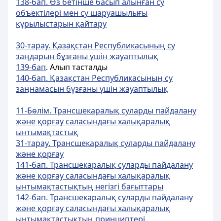
138-бап. Өз бетiнше басып алынған су
объектiлерi мен су шаруашылығы
құрылыстарын қайтару
30-тарау. Қазақстан Республикасының су
заңдарын бұзғаны үшін жауаптылық
139-бап
. Алып тасталды
140-бап. Қазақстан Республикасының су
заңнамасын бұзғаны үшін жауаптылық
11-Бөлім. Трансшекаралық суларды пайдалану
және қорғау саласындағы халықаралық
ынтымақтастық
31-тарау. Трансшекаралық суларды пайдалану
және қорғау
141-бап. Трансшекаралық суларды пайдалану
және қорғау саласындағы халықаралық
ынтымақтастықтың негiзгi бағыттары
142-бап. Трансшекаралық суларды пайдалану
және қорғау саласындағы халықаралық
ынтымақтастықтың принциптерi