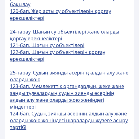
бақылау
120-бап. Жер асты су объектiлерiн қорғау
ерекшелiктерi
24-тарау. Шағын су объектілері және оларды
қорғау ерекшеліктері
121-бап. Шағын су объектiлерi
122-бап. Шағын су объектiлерiн қорғау
ерекшелiктерi
25-тарау. Судың зиянды әсерінің алдын алу және
оларды жою
123-бап. Мемлекеттік органдардың, жеке және
заңды тұлғалардың судың зиянды әсерiнiң
алдын алу және оларды жою жөніндегі
мiндеттерi
124-бап. Судың зиянды әсерiнiң алдын алу және
оларды жою жөніндегі шараларды жүзеге асыру
тәртібі