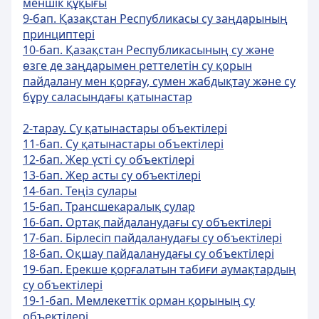
меншiк құқығы
9-бап. Қазақстан Республикасы су заңдарының
принциптерi
10-бап. Қазақстан Республикасының су және
өзге де заңдарымен реттелетiн су қорын
пайдалану мен қорғау, сумен жабдықтау және су
бұру саласындағы қатынастар
2-тарау. Су қатынастары объектілері
11-бап. Су қатынастары объектiлерi
12-бап. Жер үстi су объектiлерi
13-бап. Жер асты су объектiлерi
14-бап. Теңiз сулары
15-бап. Трансшекаралық сулар
16-бап. Ортақ пайдаланудағы су объектiлерi
17-бап. Бiрлесiп пайдаланудағы су объектілерi
18-бап. Оқшау пайдаланудағы су объектiлерi
19-бап. Ерекше қорғалатын табиғи аумақтардың
су объектiлерi
19-1-бап. Мемлекеттік орман қорының су
объектілері