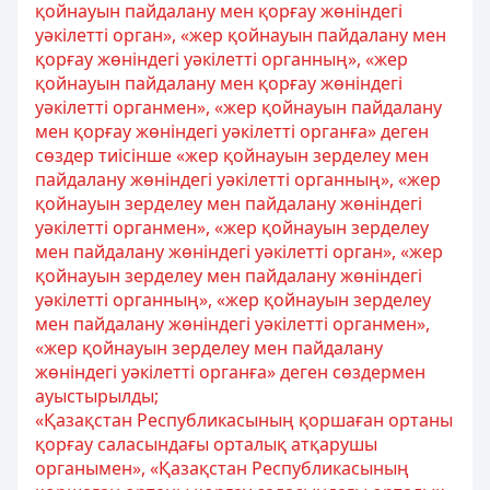
қойнауын пайдалану мен қорғау жөніндегі
уәкілетті орган», «жер қойнауын пайдалану мен
қорғау жөніндегі уәкілетті органның», «жер
қойнауын пайдалану мен қорғау жөніндегі
уәкілетті органмен», «жер қойнауын пайдалану
мен қорғау жөніндегі уәкілетті органға» деген
сөздер тиісінше «жер қойнауын зерделеу мен
пайдалану жөніндегі уәкілетті органның», «жер
қойнауын зерделеу мен пайдалану жөніндегі
уәкілетті органмен», «жер қойнауын зерделеу
мен пайдалану жөніндегі уәкілетті орган», «жер
қойнауын зерделеу мен пайдалану жөніндегі
уәкілетті органның», «жер қойнауын зерделеу
мен пайдалану жөніндегі уәкілетті органмен»,
«жер қойнауын зерделеу мен пайдалану
жөніндегі уәкілетті органға» деген сөздермен
ауыстырылды;
«Қазақстан Республикасының қоршаған ортаны
қорғау саласындағы орталық атқарушы
органымен», «Қазақстан Республикасының