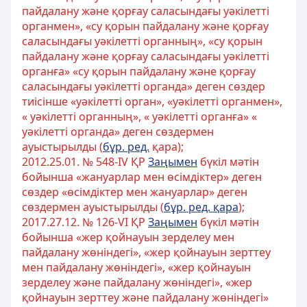
пайдалану және қорғау саласындағы уәкілетті
органмен», «су қорын пайдалану және қорғау
саласындағы уәкілетті органның», «су қорын
пайдалану және қорғау саласындағы уәкілетті
органға» «су қорын пайдалану және қорғау
саласындағы уәкілетті органда» деген сөздер
тиісінше «уәкілетті орган», «уәкілетті органмен»,
« уәкілетті органның», « уәкілетті органға» «
уәкілетті органда» деген сөздермен
ауыстырылды (
бұр. ред.
қара);
2012.25.01. № 548-IV ҚР
Заңымен
бүкіл мәтін
бойынша «жануарлар мен өсімдіктер» деген
сөздер «өсімдіктер мен жануарлар» деген
сөздермен ауыстырылды (
бұр. ред. қара
);
2017.27.12. № 126-VІ ҚР
Заңымен
бүкіл мәтін
бойынша «жер қойнауын зерделеу мен
пайдалану жөніндегі», «жер қойнауын зерттеу
мен пайдалану жөніндегі», «жер қойнауын
зерделеу және пайдалану жөніндегі», «жер
қойнауын зерттеу және пайдалану жөніндегі»