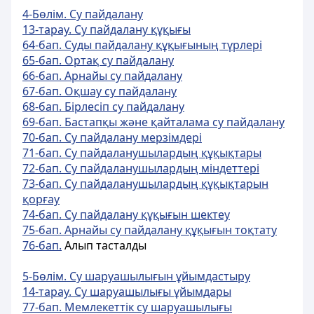
4-Бөлім. Су пайдалану
13-тарау. Су пайдалану құқығы
64-бап. Суды пайдалану құқығының түрлері
65-бап. Ортақ су пайдалану
66-бап. Арнайы су пайдалану
67-бап. Оқшау су пайдалану
68-бап. Бiрлесiп су пайдалану
69-бап. Бастапқы және қайталама су пайдалану
70-бап. Су пайдалану мерзiмдерi
71-бап. Су пайдаланушылардың құқықтары
72-бап. Су пайдаланушылардың мiндеттерi
73-бап. Су пайдаланушылардың құқықтарын
қорғау
74-бап. Су пайдалану құқығын шектеу
75-бап. Арнайы cу пайдалану құқығын тоқтату
76-бап.
Алып тасталды
5-Бөлім. Су шаруашылығын ұйымдастыру
14-тарау. Су шаруашылығы ұйымдары
77-бап. Мемлекеттік су шаруашылығы