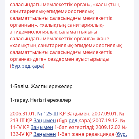
саласындағы мемлекеттік орган», «халықтың
санитариялық-эпидемиологиялық
саламаттылығы саласындағы мемлекеттік
органның», «халықтың санитариялық-
эпидемиологиялық саламаттылығы
саласындағы мемлекеттік органға» және
«халықтың санитариялық-эпидемиологиялық
саламаттылығы саласындағы мемлекеттік
органға» деген сөздермен ауыстырылды
(
бұр.ред.қара
)
1-Бөлім. Жалпы ережелер
1-тарау. Негізгі ережелер
2006.31.01.
№ 125-III
ҚР Заңымен; 2007.09.01. №
213-III ҚР
Заңымен
(бұр.
ред.
қара);2007.19.12. №
11-IV ҚР
Заңымен
1-бап өзгертілді; 2009.12.02 №
132-IV ҚР
Заңымен
1-бап жаңа редакцияда (
бұр.