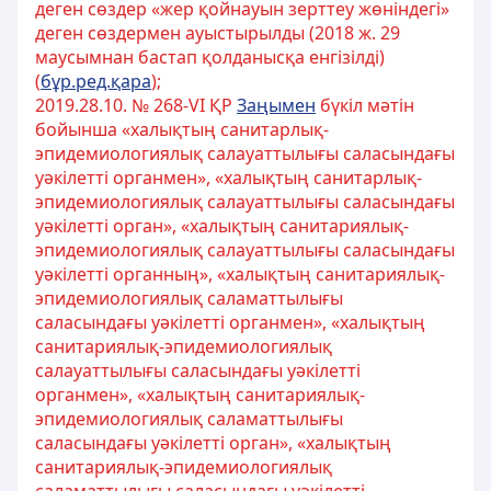
деген сөздер «жер қойнауын зерттеу жөніндегі»
деген сөздермен ауыстырылды (2018 ж. 29
маусымнан бастап қолданысқа енгізілді)
(
бұр.ред.қара
);
2019.28.10. № 268-VІ ҚР
Заңымен
бүкіл мәтін
бойынша «халықтың санитарлық-
эпидемиологиялық салауаттылығы саласындағы
уәкілетті органмен», «халықтың санитарлық-
эпидемиологиялық салауаттылығы саласындағы
уәкілетті орган», «халықтың санитариялық-
эпидемиологиялық салауаттылығы саласындағы
уәкілетті органның», «халықтың санитариялық-
эпидемиологиялық саламаттылығы
саласындағы уәкілетті органмен», «халықтың
санитариялық-эпидемиологиялық
салауаттылығы саласындағы уәкілетті
органмен», «халықтың санитариялық-
эпидемиологиялық саламаттылығы
саласындағы уәкілетті орган», «халықтың
санитариялық-эпидемиологиялық