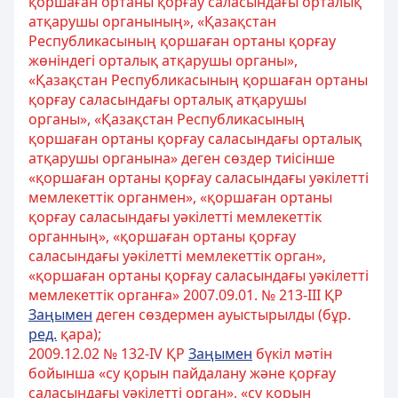
қоршаған ортаны қорғау саласындағы орталық
атқарушы органының», «Қазақстан
Республикасының қоршаған ортаны қорғау
жөніндегі орталық атқарушы органы»,
«Қазақстан Республикасының қоршаған ортаны
қорғау саласындағы орталық атқарушы
органы», «Қазақстан Республикасының
қоршаған ортаны қорғау саласындағы орталық
атқарушы органына» деген сөздер тиісінше
«қоршаған ортаны қорғау саласындағы уәкілетті
мемлекеттік органмен», «қоршаған ортаны
қорғау саласындағы уәкілетті мемлекеттік
органның», «қоршаған ортаны қорғау
саласындағы уәкілетті мемлекеттік орган»,
«қоршаған ортаны қорғау саласындағы уәкілетті
мемлекеттік органға» 2007.09.01. № 213-III ҚР
Заңымен
деген сөздермен ауыстырылды (бұр.
ред.
қара);
2009.12.02 № 132-IV ҚР
Заңымен
бүкіл мәтін
бойынша «су қорын пайдалану және қорғау
саласындағы уәкілетті орган», «су қорын