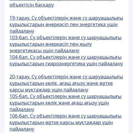
объектiсiн басқару
19-тарау. Су объектілерін және су шаруашылығы
құрылыстарын өнеркәсіп пен энергетика үшін
пайдалану
103-бап. Су объектiлерiн және су шаруашылығы
құрылыстарын өнеркәсiп пен жылу
энергетикасы үшiн пайдалану
104-бап. Су объектiлерiн және су шаруашылығы
құрылыстарын гидроэнергетика үшiн пайдалану
20-тарау. Су объектілерін және су шаруашылығы
құрылыстарын көлік, ағаш ағызу және өртке
қарсы мұқтаждар үшін пайдалану
105-бап. Су объектiлерiн және су шаруашылығы
құрылыстарын көлiк және ағаш ағызу үшiн
пайдалану
106-бап. Су объектiлерiн және су шаруашылығы
құрылыстарын өртке қарсы мұқтаждар үшiн
пайдалану