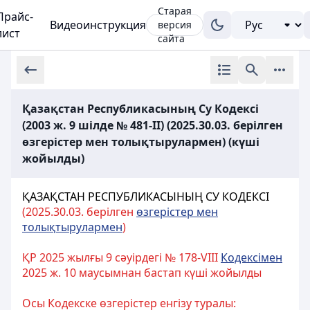
Старая
Прайс-
Видеоинструкция
версия
лист
сайта
Қазақстан Республикасының Су Кодексі
(2003 ж. 9 шілде № 481-ІІ) (2025.30.03. берілген
өзгерістер мен толықтырулармен) (күші
жойылды)
ҚАЗАҚСТАН РЕСПУБЛИКАСЫНЫҢ СУ КОДЕКСІ
(2025.30.03. берілген
өзгерістер мен
толықтырулармен
)
ҚР 2025 жылғы 9 сәуірдегі № 178-VIII
Кодексімен
2025 ж. 10 маусымнан бастап күші жойылды
Осы Кодекске өзгерістер енгізу туралы: