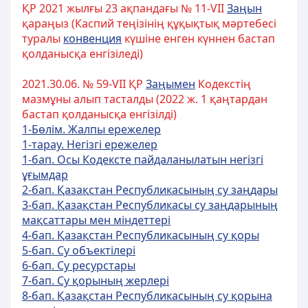
ҚР 2021 жылғы 23 ақпандағы № 11-VII
Заңын
қараңыз (Каспий теңізінің құқықтық мәртебесі
туралы
конвенция
күшіне енген күннен бастап
қолданысқа енгізіледі)
2021.30.06. № 59-VII ҚР
Заңымен
Кодекстің
мазмұны алып тасталды (2022 ж. 1 қаңтардан
бастап қолданысқа енгізілді)
1-Бөлім. Жалпы ережелер
1-тарау. Негізгі ережелер
1-бап. Осы Кодексте пайдаланылатын негізгі
ұғымдар
2-бап. Қазақстан Республикасының су заңдары
3-бап. Қазақстан Республикасы су заңдарының
мақсаттары мен мiндеттерi
4-бап. Қазақстан Республикасының су қоры
5-бап. Су объектiлерi
6-бап. Су ресурстары
7-бап. Су қорының жерлерi
8-бап. Қазақстан Республикасының су қорына