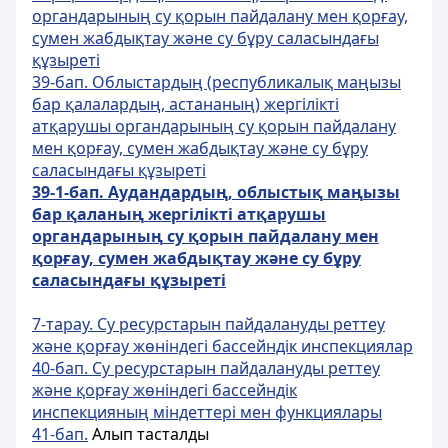
органдарының су қорын пайдалану мен қорғау,
сумен жабдықтау және су бұру саласындағы
құзыретi
39-бап. Облыстардың (республикалық маңызы
бар қалалардың, астананың) жергiлiктi
атқарушы органдарының су қорын пайдалану
мен қорғау, сумен жабдықтау және су бұру
саласындағы құзыретi
39-1-бап. Аудандарды
ң
, облысты
қ
ма
ң
ызы
бар
қ
аланы
ң
жергілікті ат
қ
арушы
органдарыны
ң
су
қ
орын пайдалану мен
қ
ор
ғ
ау, сумен жабды
қ
тау ж
ә
не су б
ұ
ру
саласында
ғ
ы
құ
зыреті
7-тарау. Су ресурстарын пайдалануды реттеу
және қорғау жөніндегі бассейндік инспекциялар
40-бап. Су ресурстарын пайдалануды реттеу
және қорғау жөніндегі бассейндік
инспекцияның міндеттері мен функциялары
41-бап.
Алып тасталды