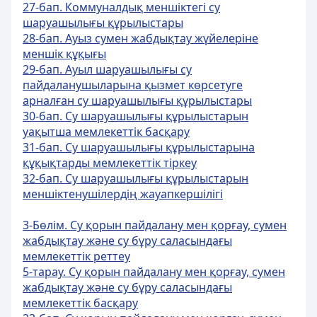
27-бап. Коммуналдық меншiктегi су
шаруашылығы құрылыстары
28-бап. Ауыз сумен жабдықтау жүйелерiне
меншiк құқығы
29-бап. Ауыл шаруашылығы су
пайдаланушыларына қызмет көрсетуге
арналған су шаруашылығы құрылыстары
30-бап. Су шаруашылығы құрылыстарын
уақытша мемлекеттік басқару
31-бап. Су шаруашылығы құрылыстарына
құқықтарды мемлекеттік тiркеу
32-бап. Су шаруашылығы құрылыстарын
меншiктенушiлердiң жауапкершiлiгi
3-Бөлім. Су қорын пайдалану мен қорғау, сумен
жабдықтау және су бұру саласындағы
мемлекеттік реттеу
5-тарау. Су қорын пайдалану мен қорғау, сумен
жабдықтау және су бұру саласындағы
мемлекеттік басқару