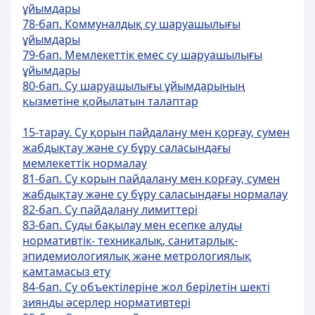
ұйымдары
78-бап. Коммуналдық су шаруашылығы
ұйымдары
79-бап. Мемлекеттік емес су шаруашылығы
ұйымдары
80-бап. Су шаруашылығы ұйымдарының
қызметiне қойылатын талаптар
15-тарау. Су қорын пайдалану мен қорғау, сумен
жабдықтау және су бұру саласындағы
мемлекеттік нормалау
81-бап. Су қорын пайдалану мен қорғау, сумен
жабдықтау және су бұру саласындағы нормалау
82-бап. Су пайдалану лимиттерi
83-бап. Суды бақылау мен есепке алуды
нормативтiк- техникалық, санитарлық-
эпидемиологиялық және метрологиялық
қамтамасыз ету
84-бап. Су объектiлерiне жол берiлетiн шектi
зиянды әсерлер нормативтерi