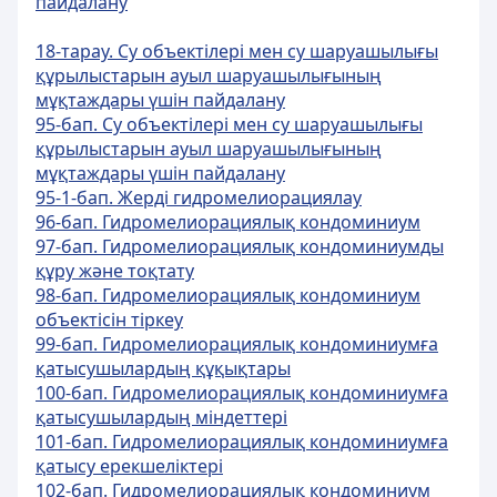
пайдалану
18-тарау. Су объектілері мен су шаруашылығы
құрылыстарын ауыл шаруашылығының
мұқтаждары үшін пайдалану
95-бап. Су объектiлерi мен су шаруашылығы
құрылыстарын ауыл шаруашылығының
мұқтаждары үшiн пайдалану
95-1-бап. Жерді гидромелиорациялау
96-бап. Гидромелиорациялық кондоминиум
97-бап. Гидромелиорациялық кондоминиумды
құру және тоқтату
98-бап. Гидромелиорациялық кондоминиум
объектiсiн тiркеу
99-бап. Гидромелиорациялық кондоминиумға
қатысушылардың құқықтары
100-бап. Гидромелиорациялық кондоминиумға
қатысушылардың мiндеттерi
101-бап. Гидромелиорациялық кондоминиумға
қатысу ерекшелiктерi
102-бап. Гидромелиорациялық кондоминиум