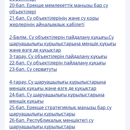
20-бап. Ерекше мемлекеттік маңызы бар су
объектiлерi
21-бап. Су объектiлерiнiң және су қоры
жерлерiнiң айналымдық қабiлетi
2-Бөлім. Су объектілерін пайдалану құқығы.Су
шаруашылығы құрылыстарына меншік құқығы
және өзге де құқықтар
3-тарау. Су объектілерін пайдалану құқығы
22-бап. Су объектiлерiн пайдалану құқығы
23-бап. Су сервитуты
4-тарау. Су шаруашылығы құрылыстарына
меншік құқығы және өзге де құқықтар
24-бап. Су шаруашылығы құрылыстарына
меншiк құқығы
25-бап. Ерекше стратегиялық маңызы бар су
шаруашылығы құрылыстары
26-бап. Республикалық меншiктегі су
шаруашылығы құрылыстары