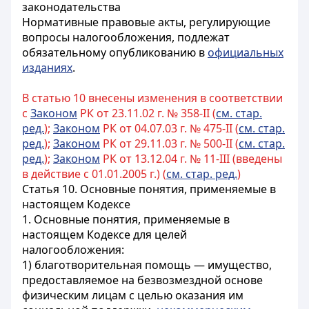
законодательства
Нормативные правовые акты, регулирующие
вопросы налогообложения, подлежат
обязательному опубликованию в
официальных
изданиях
.
В статью 10 внесены изменения в соответствии
с
Законом
РК от 23.11.02 г. № 358-II (
см. стар.
ред.
);
Законом
РК от 04.07.03 г. № 475-II (
см. стар.
ред.
);
Законом
РК от 29.11.03 г. № 500-II (
см. стар.
ред.
);
Законом
РК от 13.12.04 г. № 11-III (введены
в действие с 01.01.2005 г.) (
см. стар. ред.
)
Статья 10.
Основные понятия, применяемые в
настоящем Кодексе
1. Основные понятия, применяемые в
настоящем Кодексе для целей
налогообложения:
1) благотворительная помощь — имущество,
предоставляемое на безвозмездной основе
физическим лицам с целью оказания им