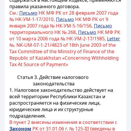
содержатся в настоящем Кодексе, применяются
правила указанного договора.
См.:
Письмо
НК МФ РК от 28 февраля 2007 года
№ НК-УМ-1-17/2010,
Письмо
НК МФ РК от 9
января 2007 года № НК-УМ-5-16/156,
Письмо
территориального НК № 268,
Письмо
НК МФ РК
от 10 марта 2006 года № НК-УМ-2-17/1985,
Letter
№.
NK-UM-07-1-21/4823 of 18th June 2003 of the
Tax Committee of the Ministry of Finance of the
Republic of Kazakhstan «Concerning Withholding
Tax At Source of Payment»
Статья 3.
Действие налогового
законодательства
1. Налоговое законодательство действует на
всей территории Республики Казахстан и
распространяется на физические лица,
юридические лица и их структурные
подразделения.
В пункт 2 внесены изменения в соответствии с
Законом
РК от 31.01.06 г. № 125-III (введены в